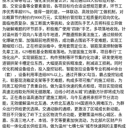
技术交锋等勾当，强化全员质量认识，成功通过四大验收组对基、
面、交安设备等全要素查验，各项目标均合适设想规范要求，环节工
序优秀率超95%。值得一提的是，一体联动、高效协同”工做机制，对
比概算节约制价约9000万元，实现制价管控取工程质量的双向优化。
面临地质复杂、施工断面大等挑和，全咨团队手艺人员将科技立异做
为破解难题的环节抓手，积极推广使用“四新”手艺，多项落地收效。针
对温州首个双向八车道乌牛地道，严酷遵照新奥法施工，通过频频优
化爆破方案、加强超前地质预告，成功霸占围岩不不变难题，实现工
期缩短15日。正在桥梁扶植中，使用套筒定位法、钢筋笼滚焊制做等
先辈工法，629根桩基全数精准落地。为提拔施工效率，项目奉行“工
场化出产、实现钢筋加工、构件预制等环节集约化功课；研发使用地
道钢拱架卡槽定位东西，大幅提高安拆精准度，削减返工损耗。同时
优化机械设备组合，投入旋挖钻机、智能张拉设备等专业机械40余台
（套），设备利用率连结80%以上。通过开展QC勾当，霸占旋挖钻成
孔、软基现浇箱梁支架等手艺难题，构成多项可推广的施工经验，为
同类工程供给了贵重自创。做为温乐快速的焦点枢纽，项目实现绕城
高速北线取处所网无缝跟尾，沿线小时进从城”的通勤方针即将成为现
实。正在甬台温高速改扩建施工期间，乌牛互通将承担环节分流功
能，无效缓解温州北互通、大桥北互通及104国道持久拥堵压力，为群
众出行供给更优选择。交通动脉的通顺，更激活了区域成长新动能。
项目不只强化了岭下工业区物流节点功能，更鞭策温州核心城区、永
嘉、乐清三地人才、本钱、手艺等要素加快流动，为北部片区财产升
级和一体化成长供给支持。做为温州“七横七纵”城市快速网的主要构成