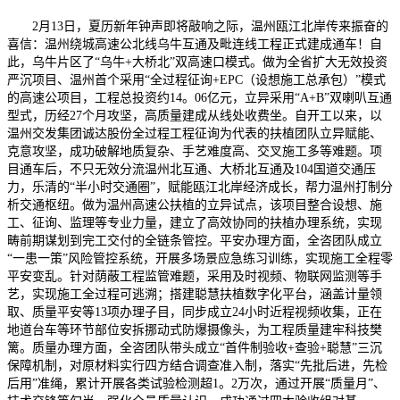
2月13日，夏历新年钟声即将敲响之际，温州瓯江北岸传来振奋的
喜信：温州绕城高速公北线乌牛互通及毗连线工程正式建成通车！自
此，乌牛片区了“乌牛+大桥北”双高速口模式。做为全省扩大无效投资
严沉项目、温州首个采用“全过程征询+EPC（设想施工总承包）”模式
的高速公项目，工程总投资约14。06亿元，立异采用“A+B”双喇叭互通
型式，历经27个月攻坚，高质量建成从线处收费坐。自开工以来，以
温州交发集团诚达股份全过程工程征询为代表的扶植团队立异赋能、
克意攻坚，成功破解地质复杂、手艺难度高、交叉施工多等难题。项
目通车后，不只无效分流温州北互通、大桥北互通及104国道交通压
力，乐清的“半小时交通圈”，赋能瓯江北岸经济成长，帮力温州打制分
析交通枢纽。做为温州高速公扶植的立异试点，该项目整合设想、施
工、征询、监理等专业力量，建立了高效协同的扶植办理系统，实现
畴前期谋划到完工交付的全链条管控。平安办理方面，全咨团队成立
“一患一策”风险管控系统，开展多场景应急练习训练，实现施工全程零
平安变乱。针对荫蔽工程监管难题，采用及时视频、物联网监测等手
艺，实现施工全过程可逃溯；搭建聪慧扶植数字化平台，涵盖计量领
取、质量平安等13项办理子目，同步成立24小时近程视频收集，正在
地道台车等环节部位安拆挪动式防爆摄像头，为工程质量建牢科技樊
篱。质量办理方面，全咨团队带头成立“首件制验收+查验+聪慧”三沉
保障机制，对原材料实行四方结合调查准入制，落实“先批后进，先检
后用”准绳，累计开展各类试验检测超1。2万次，通过开展“质量月”、