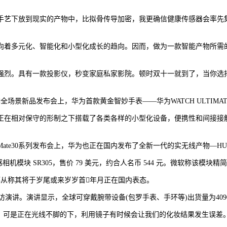
放到现实的产物中，比拟骨传导加密，我更确信健康传感器会率先集成到
多元化、智能化和小型化成长的趋向。因而，做为一款智能产物所需的
烈。具有一款投影仪，秒变家庭私家影院。顿时双十一就到了，当你选择
场景新品发布会上，华为首款黄金智妙手表——华为WATCH ULTIMAT
在相对保守的形制之下搭载了各类各样的小型化设备，便携性和间接接触
系列发布会上，华为也正在国内发布了全新一代的实无线产物—HUAWEI F
模块 SR305，售价 79 美元，约合人名币 544 元。微软称该模
博从称其将于岁尾或来岁岁首年月正在国内表态。
拜访演讲。演讲显示，全球可穿戴腕带设备(包罗手表、手环等)出货量为409
是正在光线不脚的下，利用镜子有时候会让我们的化妆结果发生误差。品颜