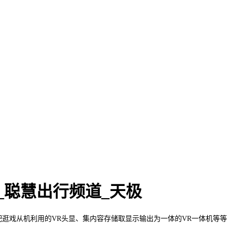
_聪慧出行频道_天极
逛戏从机利用的VR头显、集内容存储取显示输出为一体的VR一体机等等