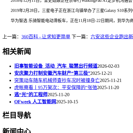
2018年12月11日，金史姑娘正在京举行WalkingPad A1走步机
2019年2月28日，三星电子正在浙江乌镇举办了三星Galaxy S10系列中
华为智选 乐骑智能电动滑板车，正在11月18日-22日期间，到华为商
上一篇：
360百科 - 让求知更简单
下一篇：
六安这些企业跑出新
相关新闻
旧事智能设备_活动_汽车_聪慧出行频道
2026-02-03
安庆聚力打制安徽汽车财产“第三极”
2025-12-21
突策动车随车机械师查抄车况时被撞身亡
2025-11-21
虎帐察看丨95万架次：平安保障的“张弛
2025-11-20
逃“光”的工程师
2025-11-20
OFweek 人工智能网
2025-10-15
栏目导航
新闻中心