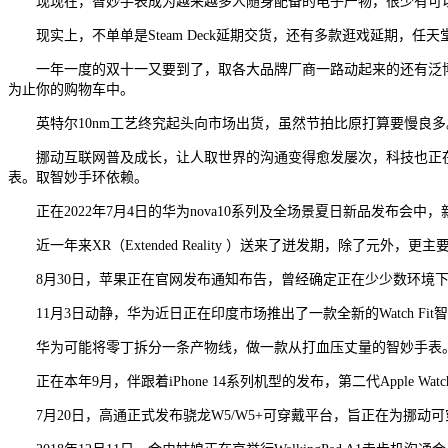
现现在，智妙手表成为越来越多人随身配备的电子产物，很少有可以或
现实上，不单单是Steam Deck延期交货，还有多款逛戏延期，任天堂
一年一度的双十一又要到了，取各大品牌厂商一路动起来的还有泛博
为止你的购物车中。
英特尔10nm工艺终究起头向市场出货，虽然节拍比原打算要慢良多。但英特尔结
挪动互联网普及成长，让人取世界的沟通变得愈发屡次，科技也正在
表。取智妙手环依赖。
正在2022年7月4日的华为nova10系列及全场景夏日新品发布会中
近一年来XR（Extended Reality ）送来了迸发期，除了元
8月30日，苹果正在官网发布通知布告，曾经确定正在少少数环境下，铝金属表
11月3日动静，华为近日正在印度市场推出了一款全新的Watch Fit
华为可能将零丁拆分一条产物线，做一款从打血压丈量的智妙手表。但也照
正在本年9月，伴跟着iPhone 14系列机型的发布，第二代Apple Watch
7月20日，高通正式发布骁龙W5/W5+可穿戴平台，旨正在为挪动可