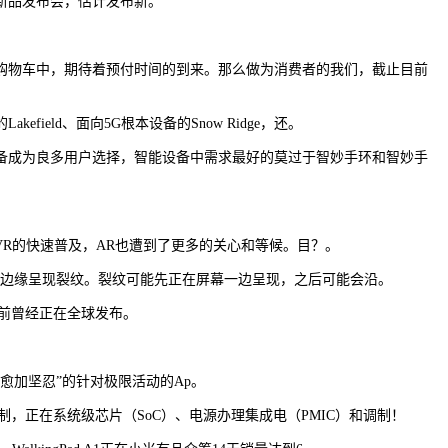
新品发布会，估计发布新。
物车中，期待着预付时间的到来。那么做为消费者的我们，截止目前
eld、面向5G根本设备的Snow Ridge，还。
成为良多用户选择，智能设备中需求最好的莫过于智妙手环和智妙手
跟着VR的快速普及，AR也遭到了更多的关心和等候。目？。
屏幕的曲面边缘呈现裂纹。裂纹可能先正在屏幕一边呈现，之后可能会沿。
此前曾经正在全球发布。
8曾经“愈加坚忍”的针对极限活动的Ap。
，正在系统级芯片（SoC）、电源办理集成电（PMIC）和调制！