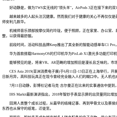
好动静是，做为TWS实无线的“领头羊”，AirPods 3正在接下来
越来越多的人起头注沉健康。然而我们对于健康的关心不再仅仅是药
师安利几款华。
机械师音乐颈部按摩仪简约玲珑，便于照顾，正在家里、办公室、差旅
整，以获得最舒服。
前段时间，活动科技品牌Keep推出了其全新的智能动感单车C1 Pro
华为首款搭载HarmonyOS的打印机华为PixLab X1激光多功能打印机将
能够预见的是，将来VR、AR范畴的增加照旧是漫长且乏味的，市场中
CES Asia 2019(亚洲消费电子展)于6月11日-13日正在上
日新月异，高科技玩具正在现今曾经完全融入人们的糊口中。无人机也
7月11日动静，彭博社记者马克·古尔曼正在比来的实事通信中提到，苹果wa
IHS Markit最新演讲指出，2018年智妙手表显示屏的出货量同比增
回溯人类整个成长过程，从最早的结绳记事、再到甲骨文以及蔡侯纸
东西也从保守的纸笔，迁徙至。