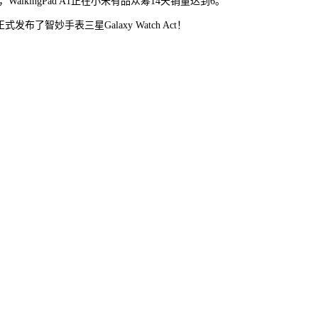
lkingPad A1正在小米有品众筹14天销量达到6。
了智妙手表三星Galaxy Watch Act！