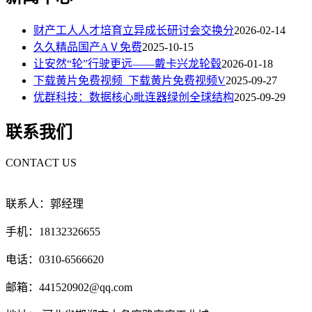
财产工人人才培育立异成长研讨会交换分
2026-02-14
久久精品国产AⅤ免费
2025-10-15
让安然“轮”行驶更远——戴卡兴龙轮毂
2026-01-18
下载黄片免费视频_下载黄片免费视频V
2025-09-27
优群科技：数据核心毗连器绿创全球结构
2025-09-29
联系我们
CONTACT US
联系人：郭经理
手机：18132326655
电话：0310-6566620
邮箱：441520902@qq.com