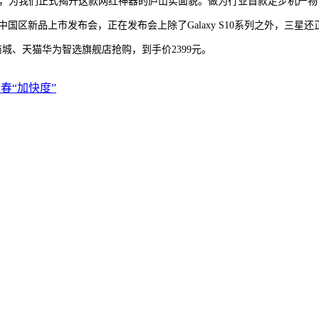
沟通会，为我们正式揭开这款网红神器的庐山实面貌。做为行业首款走步机产物，Wa
国区新品上市发布会，正在发布会上除了Galaxy S10系列之外，三星还正式发布
城、天猫华为智选旗舰店抢购，到手价2399元。
春“加快度”