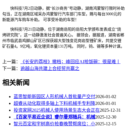
快科技7月2日动静，据“长沙商务”号动静，湖南鸿蒙智行限时补助
勾当，正在湖南区域采办鸿蒙智行汽车部门车型，赐与每台3000元的
新能源汽车购车补助。 可享受补助的车型！
快科技7月21日动静，位于湖南岳阳的岳阳大学颁布发表成立“烧
烤研究院”，这一动静激发社会普遍关心。 据领会，据报道，湖南省郴
州市临武县鸡脚山矿区已探获超大型蚀变花岗岩型锂矿床，共提交锂
矿石量4。9亿吨，氧化锂资本量131万吨。 同时，钨、锡等多种计谋。
上一篇：
《长安的荔枝》撤档；峰回应AI抢饭碗：很是难丨
下一篇：
逾越山海共建上合经贸共赢之
相关新闻
蓝思智能新园区人形机械人首批量产交付
2026-01-02
超睿从动化取得多轴上下料机械手专利降
2026-01-01
投资家网2025机械人使用场景生态大会正在
2025-12-31
【百家平易近企说】睿尔曼郑随兵：机械
2025-12-30
智元否定和宇树高价抢春晚赞帮席位；小
2025-12-15