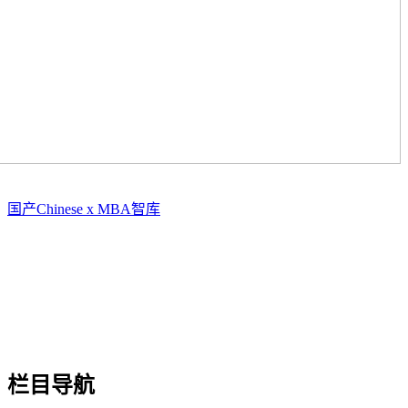
：
国产Chinese x MBA智库
栏目导航