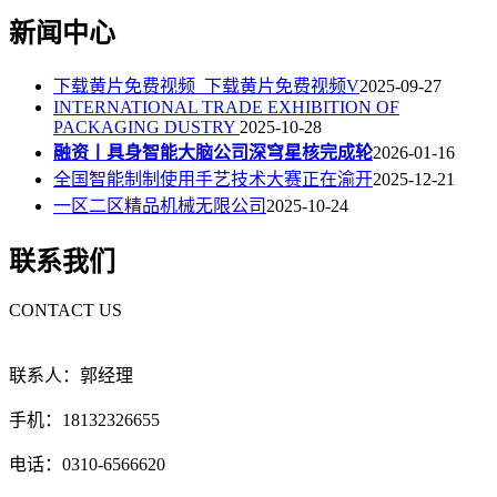
新闻中心
下载黄片免费视频_下载黄片免费视频V
2025-09-27
INTERNATIONAL TRADE EXHIBITION OF
PACKAGING DUSTRY
2025-10-28
融资丨具身智能大脑公司深穹星核完成轮
2026-01-16
全国智能制制使用手艺技术大赛正在渝开
2025-12-21
一区二区精品机械无限公司
2025-10-24
联系我们
CONTACT US
联系人：郭经理
手机：18132326655
电话：0310-6566620