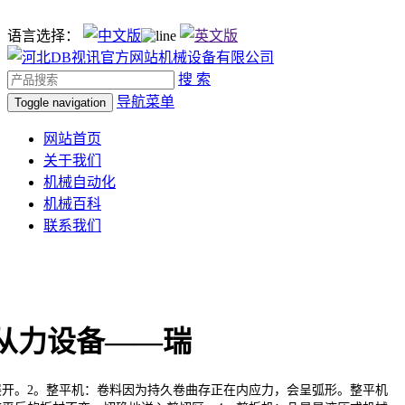
语言选择：
搜 索
导航菜单
Toggle navigation
网站首页
关于我们
机械自动化
机械百科
联系我们
从力设备——瑞
。2。整平机：卷料因为持久卷曲存正在内应力，会呈弧形。整平机