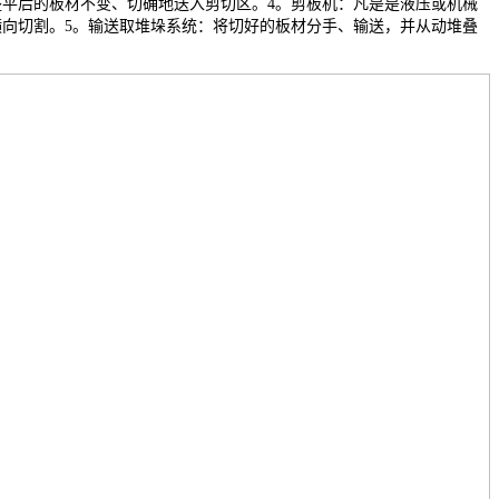
平后的板材不变、切确地送入剪切区。4。剪板机：凡是是液压或机械
向切割。5。输送取堆垛系统：将切好的板材分手、输送，并从动堆叠