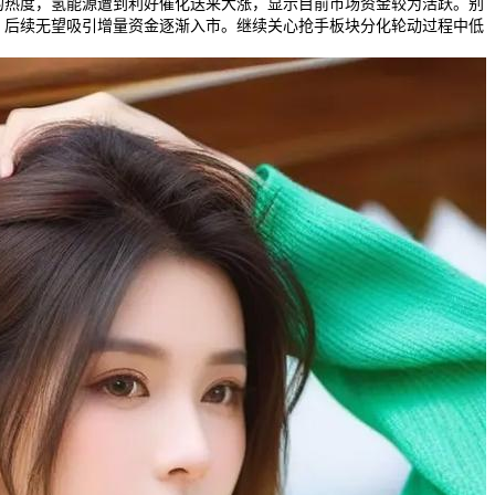
的热度，氢能源遭到利好催化送来大涨，显示目前市场资金较为活跃。别
，后续无望吸引增量资金逐渐入市。继续关心抢手板块分化轮动过程中低