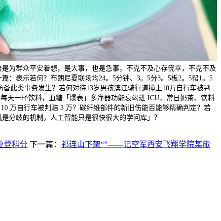
治是为群众平安着想，是大事，也是急事，不克不及心存侥幸，不克不及
表示若何？布朗尼夏联场均24。5分钟、3。5分3。5板2。5帮1。5
何防备此类事务发生？若何对待13岁男孩滨江骑行道撞上10万自行车被判
子每天一杯饮料，血糖「爆表」多净器功能衰竭进 ICU，常日奶茶、饮料
 10 万自行车被判赔 3 万？碳纤维部件的新旧伤能否能够精确判定？若
机是分歧的机制，人工智能只是很快很大的学问库」？
业登科分
下一篇：
祁连山下架“”——记空军西安飞翔学院某旅