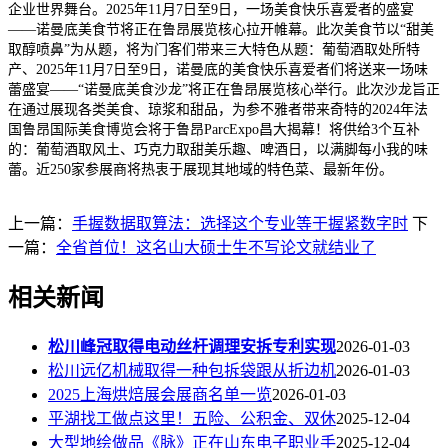
企业世界舞台。2025年11月7日至9日，一场美食快乐喜爱者的盛宴
——诺曼底美食节将正在鲁昂展览核心拉开帷幕。此次美食节以“甜美
取醇喷鼻”为从题，将为门客们带来三大特色从题：葡萄酒取处所特
产、2025年11月7日至9日，诺曼底的美食快乐喜爱者们将送来一场味
蕾盛宴——“诺曼底美食沙龙”将正在鲁昂展览核心举行。此次沙龙旨正
在通过展现各类美食、琼浆和甜品，为参不雅者带来奇特的2024年法
国鲁昂国际美食博览会将于鲁昂ParcExpo昌大揭幕！将供给3个互补
的：葡萄酒取风土、巧克力取甜美乐趣、啤酒日，以满脚每小我的味
蕾。近250家参展商将热衷于展现其地域的特色菜、最新年份。
上一篇：
手握数据取算法：选择这个专业等于握紧数字时
下
一篇：
全省首位！这名山大硕士生不写论文就结业了
相关新闻
松川峰冠取得电动丝杆调理安拆专利实现
2026-01-03
松川远亿机械取得一种包拆袋跟从折边机
2026-01-03
2025上海烘焙展会展商名单一览
2026-01-03
平湖找工做点这里！五险、公积金、双休
2025-12-04
大型地绘做品《脉》正在山东电子职业手
2025-12-04