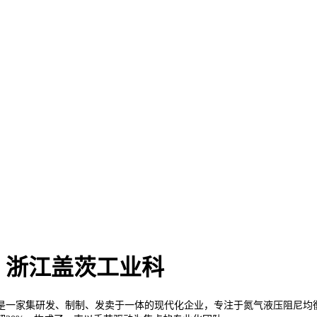
：浙江盖茨工业科
一家集研发、制制、发卖于一体的现代化企业，专注于氮气液压阻尼均衡