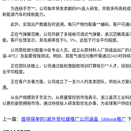
为连结手艺**，公司每年将发卖额的6%投入研发，并取多所高校成立
新能源汽车的续航能力。
此外，实现出产数据及时逃溯。每只产物均配备**编码，客户可通
正在气弹簧范畴，公司开辟了多规格可调式气弹簧，承沉范畴笼盖50k
能，客户反馈显示，其毛病率低于0。5%，远低于行业平均程度。
公司质检部分配备30名专业人员，成立从原材料入厂到成品出厂的全流
温-40℃）及盐雾侵蚀测试。例如，其氮气液压均衡杆需通过24小时持
正在团队扶植上，公司通过股权激励取培训打算吸引**人才，目前研
业平均程度。
正在客户办事方面，公司成立了一支35人的发卖团队，供给从方案设
遇。
从出产规模到手艺实力，从质量管控到市场表示，浙江盖茨工业科技股
以更的姿势拥抱市场，通过持续投入研发取优化办事，为全球客户供给
上一篇：
值得保举的5家外贸社媒推广公司涵盖（debook推广