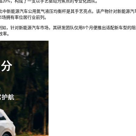
比超20%，构成了一支以手艺驱动为焦点的专业化团队。
中新能源汽车公用氮气液压均衡杆是其手艺亮点。该产物针对新能源汽车
市场拥有率位居行业前列。
如，针对新能源汽车市场，其研发团队仅用8个月便推出适配新车型的阻尼
效率。