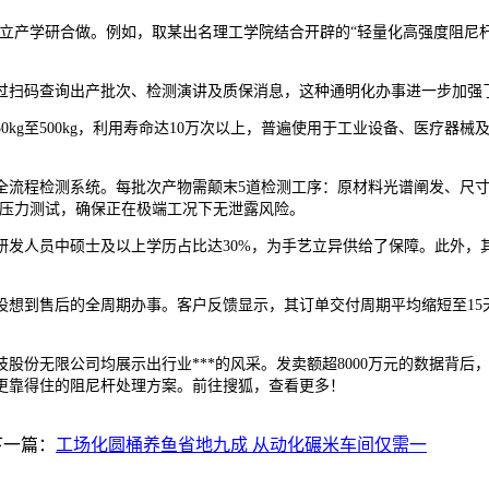
产学研合做。例如，取某出名理工学院结合开辟的“轻量化高强度阻尼杆
过扫码查询出产批次、检测演讲及质保消息，这种通明化办事进一步加强
g至500kg，利用寿命达10万次以上，普遍使用于工业设备、医疗器
程检测系统。每批次产物需颠末5道检测工序：原材料光谱阐发、尺寸精
续压力测试，确保正在极端工况下无泄露风险。
发人员中硕士及以上学历占比达30%，为手艺立异供给了保障。此外，其
想到售后的全周期办事。客户反馈显示，其订单交付周期平均缩短至15
份无限公司均展示出行业***的风采。发卖额超8000万元的数据背后
更靠得住的阻尼杆处理方案。前往搜狐，查看更多！
下一篇：
工场化圆桶养鱼省地九成 从动化碾米车间仅需一