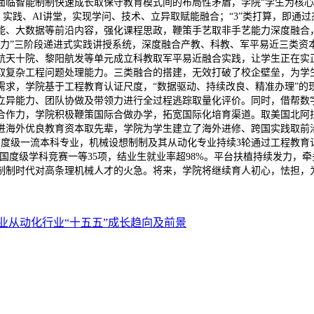
临智能制制快速成长取保守教育模式间的布局性矛盾，学院“学生为核心、
竞赛、实践、AI讲堂，实现学问、技术、立异取赋能融合；“3”类打算，即
能、大数据等前沿内容，强化课程思政，鞭策手艺取非手艺能力深度融合
能力”三阶段递进式实践讲授系统，深度融合产教、科教、军平易近三类资
航天十院、黎阳航发等单元成立科教取军平易近融合实践，让学生正在实
取复杂工程问题处理能力。三类融合的搭建，无效打破了校企壁垒，为学
需求，学院基于工程教育认证尺度，“数据驱动、持续改良、精准办理”的
立异能力、团队协做及带领力进行全过程逃踪取量化评价。同时，借帮数
合作力，学院积极鞭策国际合做办学，拓宽国际化培育渠道。取美国北阿
进海外优良教育资本取先辈，学院为学生建立了海外进修、跨国实践取前
度级一流本科专业，机械设想制制及其从动化专业持续3轮通过工程教育认证
获国度级学科竞赛一等35项，结业生就业率超98%。平台扶植持续发力，
制制时代对高条理机械人才的火急。将来，学院将继续育人初心，怯担，
业从动化行业“十五五”成长趋向及前景