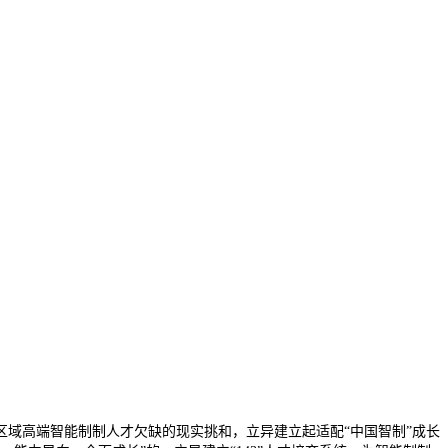
域高端智能制制人才欠缺的现实挑和，立异建立起适配“中国智制”成长