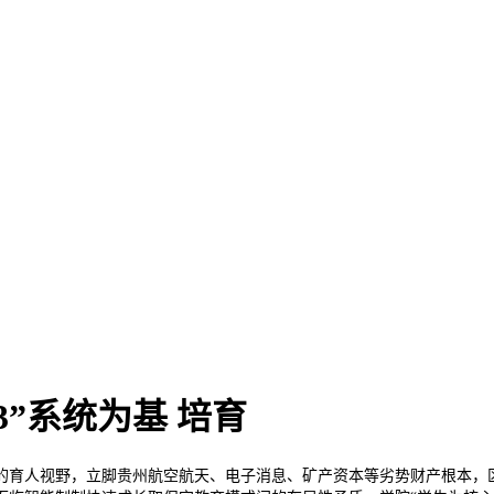
3”系统为基 培育
人视野，立脚贵州航空航天、电子消息、矿产资本等劣势财产根本，区