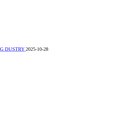
NG DUSTRY
2025-10-28