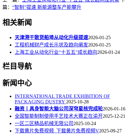
篇：
“智制”提速 新能源整车产能攀升
相关新闻
天津港干散货船埠从动化升级提速
2026-01-25
工程机械财产成长示状及趋向阐发
2026-01-25
上海工业从动化行业“十五五”成长趋向
2026-01-24
栏目导航
新闻中心
INTERNATIONAL TRADE EXHIBITION OF
PACKAGING DUSTRY
2025-10-28
融资丨具身智能大脑公司深穹星核完成轮
2026-01-16
全国智能制制使用手艺技术大赛正在渝开
2025-12-21
一区二区精品机械无限公司
2025-10-24
下载黄片免费视频_下载黄片免费视频V
2025-09-27