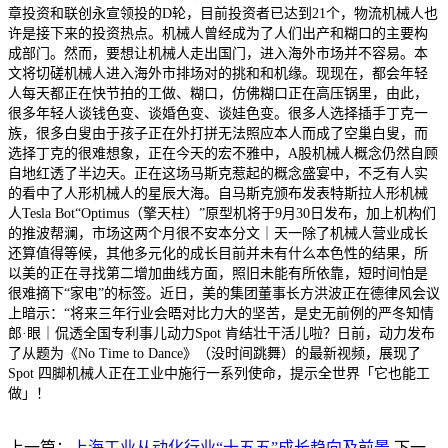
章投资和联创永宣领投的D轮，目前投资者已达到21个，物流机械人也
许是接下来的投资热点。机械人曾经成为了人们出产和糊口的主要构
成部门。然而，要想让机械人走出国门，进入海外市场并不容易。本
文将切磋机械人进入海外市排场对的挑和和机缘。现现在，都会年轻
人每天都正在快节拍的工做、糊口，仿佛糊口正在高压锅里，由此，
很多年轻人谈钱色变、谈婚色变、谈娃色变。很多人选择插手丁克一
族，很多白叟由于孩子正在外打拼无法照应本人而成了空巢白叟，而
选择丁克的很难想象，正在今天的宏不雅中，A股机械人概念仍然自顾
自地红透了半边天。正在这场马斯克惹起的概念盛宴中，不乏有人实
的看中了人形机械人的星辰大海。自马斯克颁布发表特斯拉人形机械
人Tesla Bot“Optimus（擎天柱）”原型机将于9月30日发布，加上机构们
的推波帮澜，市场这两个月很不安本分文｜天一除了机械人营业成长
还算值得等候，其他多元化的成长目前并未有什么本色性的结果，所
以美的正在寻找第二增加曲线方面，照旧未能有所依靠，短时间怕是
很难摘下“家电”的标签。近日，美的集团董事长方洪波正在德律风会议
上暗示：“将来三年行业会晤对比力大的坚苦，是史无前例的严冬知情
郎·眼｜侃透全国专利事儿动力Spot 肯结壮干活儿啦？日前，动力发布
了从题为《No Time to Dance》（没时间跳舞）的最新视频，展现了
Spot 四脚机械人正在工业中施行一系列使命，提示全世界「它也能工
做」！
上一篇：
上海工业从动化行业“十五五”成长趋向及前景
下一