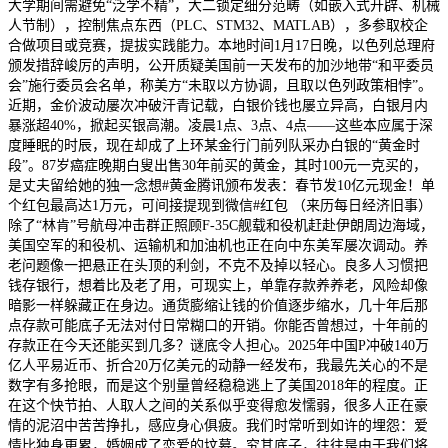
大学期间需避免“泛学不精”，大二锁定细分范畴（如嵌入式开辟、机械
人节制），控制焦点东西（PLC、STM32、MATLAB），多参取校企
合做项目或竞赛，提拔实践能力。本地时间1月17日晚，以色列总理府
颁发措辞峻厉的声明，公开质疑美国前一天发布的加沙地带“和平委员
会”施行委员会名单，称美方“未取以方协调，且取以色列政策相悖”。
近期，金价波动屡次冲破汗青记载，白银价钱也屡立异高，白银月内
暴涨超40%，掀起买银高潮。凌晨1点、3点、4点——这些本应属于深
度睡眠的时辰，现在却成了上环某金行门前列队采办白银的“黄金时
段”。87岁癌症晚期白叟出售30年前买的黄金，其时100元一克买的，
是丈夫留给她的独一念想#黄金腾讯颁布发表：春节发10亿元现金！单
个红包最高达1万元，可间接提现到微信#红包 （来历每日经济旧事）
除了“林肯”号航母冲击群正照顾F-35C舰载和役机赶赴伊朗周边海域，
美国空军的和役机、运输机和加油机也正在向中东美军屡次调动。养
老问题像一把悬正在头顶的利剑，不克不及掉以轻心。良多人习惯把
钱存银行，想着比及老了用，可现实上，单靠存款养养老，风险却像
暗影一样躲藏正在身边。通货膨缩让钱的价值逐步缩水，几十年后那
点存款可能底子无法对付日常糊口的开销。你能否曾想过，十年前的
存款正在今天还能买到几多？谜底令人担心。2025年中国P冲破140万
亿人平易近币、折合20万亿美元的动静一经发布，我最先关心的不是
数字有多抢眼，而是这个别量曾经稳稳逃上了美国2018年的程度。正
在这个快节拍、人取人之间的关系似乎变得愈发懦弱，很多人正在豪
情的泥沼中苦苦挣扎，感应身心俱疲。我们时常听到如许的埋怨：爱
情比独身更累，婚姻成了恋爱的坟墓。究其底子，往往是由于我们将