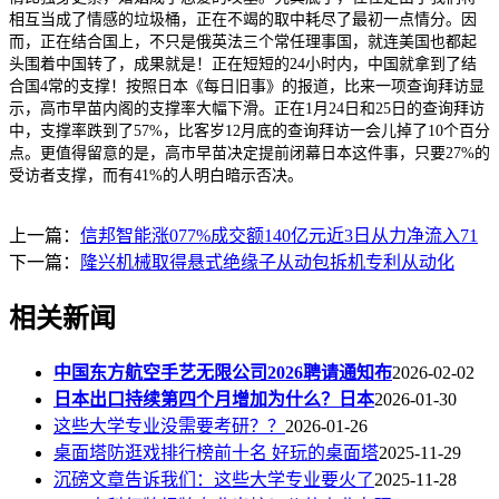
相互当成了情感的垃圾桶，正在不竭的取中耗尽了最初一点情分。因
而，正在结合国上，不只是俄英法三个常任理事国，就连美国也都起
头围着中国转了，成果就是！正在短短的24小时内，中国就拿到了结
合国4常的支撑！按照日本《每日旧事》的报道，比来一项查询拜访显
示，高市早苗内阁的支撑率大幅下滑。正在1月24日和25日的查询拜访
中，支撑率跌到了57%，比客岁12月底的查询拜访一会儿掉了10个百分
点。更值得留意的是，高市早苗决定提前闭幕日本这件事，只要27%的
受访者支撑，而有41%的人明白暗示否决。
上一篇：
信邦智能涨077%成交额140亿元近3日从力净流入71
下一篇：
隆兴机械取得悬式绝缘子从动包拆机专利从动化
相关新闻
中国东方航空手艺无限公司2026聘请通知布
2026-02-02
日本出口持续第四个月增加为什么？日本
2026-01-30
这些大学专业没需要考研？？
2026-01-26
桌面塔防逛戏排行榜前十名 好玩的桌面塔
2025-11-29
沉磅文章告诉我们：这些大学专业要火了
2025-11-28