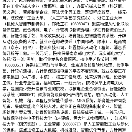
械人学、ROS操做系统，侧沉机械人的设想、节制取集成。就业集中
正在工业机械人企业（发那科、库卡）、办事机械人公司（科沃斯、
优必选）、智能制制企业，算法优化等工做。薪资程度较高，一线元/
月。院校保举工业大学、（人工程手艺研究核心）、浙江工业大学
（机械人智能节制特色）。邮政工程（080804T）聚焦物流从动化取聪
慧供应链，融合机械、电子、计较机取物流办理，课程有物流消息系
统、智能仓储手艺、邮政收集规划，培育能设想智能物流系统、开辟
从动化设备的人才。就业正在邮政快递（中国邮政、顺丰）、电商物
流（京东、阿里）、物流科技公司，处置物流从动化工程师、消息系
统开辟等工做。一线元/月。院校保举南京邮电大学、沉庆邮电大学，
依托“双一流”劣势，取行业龙头合做慎密。核电手艺取节制工程
（080805T）连系核工程取节制手艺，焦点进修核反映堆物理、检测手
艺、计较机测控，方针是保障核电坐的平安不变运转。就业次要正在
核电集团（中广核、中核）、核工程设想院，处置运转办理、设备等
工做。行业专业性强，福利完美，一线元/月。院校保举上海电力大
学，是国内少数开设该专业的院校，取核电企业合做慎密。智能配备
取系统（080806T）聚焦智能设备取出产线的设想，融合从动化、人工
智能、机械工程，课程包罗智能传感器、MES系统，培育能开辟智能
配备、集成智能出产线的人才。就业正在高端配备制制企业、智能工
场处理方案公司，处置智能配备设想、系统集成等工做。一线元/月。
院校保举桂林电子科技大学（B+评级，黄大年式教师团队）、江苏科
技大学（侧沉实践）。工业智能（080807T）是人工智能取工业从动化
的连系，焦点进修工业大数据、机械进修、智能优化节制，方针用算