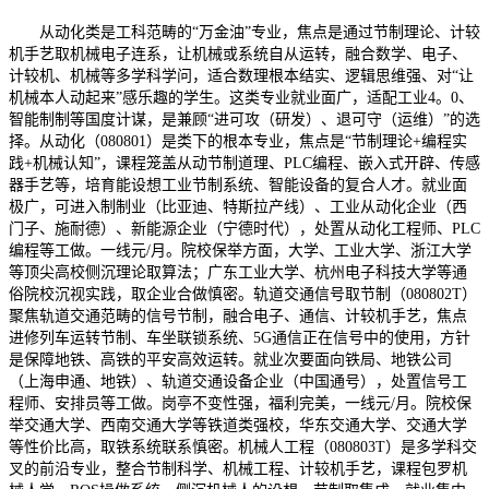
从动化类是工科范畴的“万金油”专业，焦点是通过节制理论、计较
机手艺取机械电子连系，让机械或系统自从运转，融合数学、电子、
计较机、机械等多学科学问，适合数理根本结实、逻辑思维强、对“让
机械本人动起来”感乐趣的学生。这类专业就业面广，适配工业4。0、
智能制制等国度计谋，是兼顾“进可攻（研发）、退可守（运维）”的选
择。从动化（080801）是类下的根本专业，焦点是“节制理论+编程实
践+机械认知”，课程笼盖从动节制道理、PLC编程、嵌入式开辟、传感
器手艺等，培育能设想工业节制系统、智能设备的复合人才。就业面
极广，可进入制制业（比亚迪、特斯拉产线）、工业从动化企业（西
门子、施耐德）、新能源企业（宁德时代），处置从动化工程师、PLC
编程等工做。一线元/月。院校保举方面，大学、工业大学、浙江大学
等顶尖高校侧沉理论取算法；广东工业大学、杭州电子科技大学等通
俗院校沉视实践，取企业合做慎密。轨道交通信号取节制（080802T）
聚焦轨道交通范畴的信号节制，融合电子、通信、计较机手艺，焦点
进修列车运转节制、车坐联锁系统、5G通信正在信号中的使用，方针
是保障地铁、高铁的平安高效运转。就业次要面向铁局、地铁公司
（上海申通、地铁）、轨道交通设备企业（中国通号），处置信号工
程师、安排员等工做。岗亭不变性强，福利完美，一线元/月。院校保
举交通大学、西南交通大学等铁道类强校，华东交通大学、交通大学
等性价比高，取铁系统联系慎密。机械人工程（080803T）是多学科交
叉的前沿专业，整合节制科学、机械工程、计较机手艺，课程包罗机