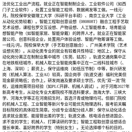
法优化工业出产流程。就业正在智能制制企业、工业软件公司（如西
门子工业软件），处置工业智能工程师、数据阐发等工做。一线元/
月。院校保举安徽理工大学（科研平台丰硕）、南京工业大学（工业
从动化劣势较着）。智能工程取创意设想（080808T）融合工程手艺取
艺术设想，课程包罗交互设想、产物设想、人工智能根本，培育能设
想智能产物（如智能家居、智能穿戴）的跨界人才。就业正在智能家
居公司、创意科技企业，处置用户体验设想、智能产物筹谋等工做。
一线元/月。院校保举大学（手艺取创意融合）、广州美术学院（艺术
设想劣势）。从动化类专业的就业有较着共性特征：地区上，保守从
动化岗分离正在制制业集中城市（东莞、姑苏），轨道交通岗集中正
在地铁枢纽城市，机械人取工业智能岗集中正在一二线科技城市（、
上海、深圳）；薪资上，保守运维岗（如低压节制）中等，新兴研发
岗（机械人算法、工业AI）较高，国企岗亭（轨道交通）福利完美但
现金薪资略低；合作上，研发岗遍及要求硕士学历，优先“双一流”院
校，运维岗需项目经验（如PLC开辟、机械人调试）。对于河南2027年
新高考考生，从动化专业大都院校不限选科要求，渤海大学、三峡大
学、河海大学等正在河南招生时，首选汗青或物理均可。但部门院校
的机械人工程、工业智能等新兴专业可能优先物理选科，报考前关瞩
目标院校的具体招生简章。分歧专业适配分歧人群：保守从动化适合
逃求就业面宽、能接管出差的学生；轨道交通、核电适合想进国企、
求不变的学生；机械人、打算读研的学生；智能工程取创意设想适合
擅长审美、喜好跨界的学生（特别女生）。无论选择哪个标的目的，