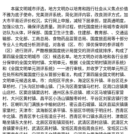
本届文明城市评选，地方文明办以培育和践行社会从义焦点价值不雅为底子使命，完美测评系统，简化测评内容，改良测评方式，加大市平易近评价权沉，实行网上申报，减轻下层承担，提高通明度，加强公信力，确保评选质量。测评过程，依托国度统计局城市查询拜访队为从体，环保部、国度卫生计生委、住建部、教育部、、交通运输部、文化部、工商总局、食物药品监管总局、国度旅逛局等十部分专业人士构成分析测评组，对各省（区、市）择优保举的参评城市（区）进行测评，严酷根据国度统计局提交的测评成就排序，构成了第四届全国文明城市（区）候选名单。地方文明办对各地和各行业部分保举的全国文明村镇、文明单元，根据《全国文明村镇测评系统》和《全国文明单元测评系统》一一进行审核，并收罗了文明单元所正在处所和所属国度行业从管部分看法，构成了第四届全国文明村镇、文明单元候选名单。市：向阳区平房乡、海淀区东升镇、丰台区花乡草桥村、门头沟区妙峰山镇、门头沟区斋堂镇马栏村、区周口店镇黄山店村、区窦店镇窦店村、通州区永乐店镇、顺义区马坡镇石家营村、大兴区黄村镇、昌平区小汤山镇酸枣岭村、平谷区刘家店镇行宫村、区喇叭沟门满族乡中榆树店村、密云县石城镇、延庆县延庆镇唐家堡村；天津市：滨海新区承平镇、东丽区华明街于明庄村、西青区中北镇、西青区李七庄街凌庄子村、西青区辛口镇水高庄村、津南区略坐镇东大坐村、北辰区双街镇双街村、武清区泗村店镇、武清区大良镇蒙辛庄村、武清区高村镇、宝坻区周良街周良庄村、宝坻区口东街西李各庄村、宁河县丰台镇李更村、宁河县七里海镇北移平易近村、静海县双塘镇西双塘村、静海县静海镇范庄子村、蓟县下营镇常州村；省：晋州市营里镇、市新华区大郭镇、元氏县姬村镇王家庄村、高邑县高邑镇西南关村、市栾城区冶河镇乏马村、正定县正定镇塔元庄村、承德市双滦区偏桥子镇、平泉县桲椤树镇桲椤树村、承德市宽城满族自治县塌山乡尖宝山村、兴隆县兴隆镇南双洞村、丰宁满族自治县王营乡范营村、承德县两家满族乡大杨树林村、蔚县暖泉镇、赤城县龙关镇、宣化县东望山乡元子河村、阳原县辛堡乡小关村、卢龙县潘庄镇、抚宁县驻操营镇龙泉庄村、秦皇岛市海港区北港镇西连峪村、青龙满族自治县肖营子镇王子店村、迁西县兴城镇、滦南县宋道口镇、玉田县鸦鸿桥镇刘现庄村、市丰南区黑沿子镇黑西村、市古冶区大庄坨乡、市区郑庄子镇贾庵子村、霸州市煎茶铺镇平口村、固安县礼让店乡屈家营村、三河市泃阳镇高各庄村、永清县刘街乡土楼胜利村、高碑店市军城处事处崔中旺村、涞源县城区处事处联会关村、清苑县北店乡林水屯村、市新市区江城乡大汲店村、容城县八于乡薛庄村、徐水县高林村镇麒麟店村、肃宁县梁家村镇、任丘市梁召镇、泊头市郝村镇王孔村、东光县连镇镇小邢村、海兴县赵毛陶镇尤东村、青县金牛镇觉道庄村、河间市诗经村乡北二十里铺村、黄骅市常郭镇李子札村、任丘市麻家坞镇吴好庄村、市运河区南陈屯乡小狄庄村、深州市穆村乡庄火头村、阜城县漫河乡许家铺村、故城县坊庄乡北堤口村、衡水市桃城区邓庄镇北苏闸村、南和县和阳镇、内丘县金店镇小辛旺村、广县东召乡板台集村、邢台市桥东区豫让桥处事处三合庄村、邢台县晏家屯镇、隆尧县固城镇小孟村、隆尧县隆尧镇丘一村、沙河市白塔镇白塔村、邢台经济开辟区王快镇百泉村、广平县胜营镇、武安市武安镇、成安县商城镇李连庄村、曲周县槐桥乡小第八村、县河沙镇镇南街村、邱县新马头镇波流固村、馆陶县寿山寺乡寿东村、定州市高蓬镇、辛集市旧城镇王庄村；山西省：阳曲县北小店乡六固村、古交市邢家社乡龙子村、古交市镇城底镇上雁门村、太原市小店区小店街道贾家寨村、天镇县卅里铺乡、灵丘县红石塄乡、大同市南郊区口泉乡杨家窑村、怀仁县马辛庄乡鲁沟村、朔州市朔城区张蔡庄乡、应县南河种镇、静乐县鹅城镇、宁武县凤凰镇、繁峙县砂河镇、定襄县蒋村乡、柳林县陈家湾乡、孝义市崇文街道处事处留义村、和顺县横岭镇、晋中市榆次区修文镇东长命村、祁县东不雅镇晓义村、左权县桐峪镇上武村、平定县冶西镇、平定县岔口乡甘泉井村、阳泉市郊区义井镇小河村、长子县宋村乡西郭村、长治县复兴新区、长治市郊区西白兔乡南村、沁县杨安乡佛堂岩村、泽州县高都镇北上矿村、阳城县润城镇上庄村、陵川县附城镇附城村、沁水县郑村镇侯村、晋城市城区北石店镇、洪洞县万安镇西梁村、蒲县山中乡山中村、吉县吉昌镇上东村、侯马市新田乡、曲沃县高显镇、襄汾县邓庄镇、运城市盐湖区陶村镇、绛县古绛镇东吴村、运城市盐湖区龙居镇雷家坡村、稷山县稷峰镇、夏县埝掌镇；自治区：区攸攸板镇、新城区保合少镇末路包村、包头市东河区河东镇王大汉村、包头市土左旗沟门镇板申气村、包头市固阳县西斗铺镇红泥井村、呼伦贝尔市鄂伦春自治旗克一河镇、呼伦贝尔市扎兰屯市蘑菇气镇、呼伦贝尔市莫力达瓦达斡尔族自治旗腾克镇、兴安盟突泉县承平乡、兴安盟扎赉特旗好力保乡永兴村、通辽市科尔沁左翼中旗舍伯吐镇那仁嘎查、通辽市扎鲁特旗巴彦塔拉苏木石匠山村、通辽市奈曼旗大沁他拉镇舍力虎村、赤峰市宁城县汐子镇、赤峰市元宝山区元宝山镇南荒村、赤峰市翁牛特旗乌丹镇赛沁塔拉嘎查、锡林郭勒盟苏尼特左旗赛罕高毕苏木、锡林郭勒盟阿巴嘎旗查干淖尔镇、乌兰察布市卓资县梨花镇东壕赖村、乌兰察布市化德县向阳镇平易近乐村、鄂尔多斯市杭锦旗独贵塔拉镇、鄂尔多斯市伊金霍洛旗苏布尔嘎镇苏布尔嘎嘎查、巴彦淖尔市乌拉特中旗乌加河镇、巴彦淖尔市乌拉特前旗红明村、乌海市海勃湾区千里山镇连合新村、阿拉善盟额济纳旗达来呼布镇；：市千山区汤岗子镇、新宾满族自治县红升乡、桓仁满族自治县雅河朝鲜族乡、东港市前阳镇、凤城市通远堡镇、黑山县八道壕镇、阜新市细河区四合镇、开原市庆云堡镇、建平县青峰山镇、国营向阳县贾家店农场、大洼县新兴镇、葫芦岛市连山区钢屯镇、沈阳市于洪区平罗街道万金村、沈阳市沈北新区兴隆台街道烟台村、法库县五台子镇任家窝堡村、瓦房店市许屯镇东马屯村、普兰店市莲山街道榆树房村、台安县韭菜台镇王坨子村、市东洲区兰山乡兰山村、义县九道岭镇回复堡村、大石桥市周家镇大沟村、盖州市东城处事处线沟村、营口市鲅鱼圈区熊岳镇丽华村、灯塔市五星镇平易近生一村、辽阳市雄伟区兰家镇东喻村、铁岭市银州区龙山乡七里屯村、西丰县柏榆镇柏榆村、向阳市双塔区坐南街道肖家村、盘山县承平镇新村村、绥中县王宝镇王宝村、兴城市白塔满族乡老边村、葫芦岛市南票区黄土坎乡沟村；省：农安县农安镇、九台市九郊街道新立村、榆树市弓棚镇、市绿园区林园街道杨家粉房村、市龙潭区江北乡棋盘村、蛟河市新坐镇、永吉县口前镇、磐石市明城镇、永吉县西阳镇马村、龙井市三合镇、安图县石门镇、和龙市西城镇金达莱村、敦化市秋梨沟镇秋梨沟村、双辽市双山镇百禄村、集安市大镇大村、柳河县柳河镇、镇赉县镇赉镇、大安市乐胜乡、白城市洮北区洮河镇庆生村、辽源市西安区灯塔镇强盛村、东丰县东丰镇苗胜村、长岭县长岭镇、乾安县乾安镇、靖宇县靖宇镇、白山市浑江区三道沟镇、白山市江源区砟子镇育林新村、长白朝鲜族自治县马鹿沟镇果园村、梅河口市李炉乡永强村、公从岭市范家屯镇、公从岭市双龙镇兴林村、开辟区池西区西参村；省：五常市牛家满族镇、双城市杏山镇临江村、宾县宾洲镇和顺村、市克东县润津乡同意村、市克东县蒲峪镇幸福村、市昂昂溪区海军营满族镇崔门村、穆棱市下城子镇、林口县龙爪镇红林村、桦南县明义乡东双龙河村、桦川县星火朝鲜族乡星火村、市让胡区甸镇、鸡东县鸡林乡、虎林市宝东镇东兴村、宝清县小城子镇梨南村、嘉荫县朝阳乡、勃利县乡北兴村、绥滨县忠仁镇、嫩江县临江乡铁古砬村、嫩江县嫩江镇巨祥村、绥棱县上集镇、庆安县平易近乐镇、海伦市联发乡百兴村、呼玛县白银纳鄂伦春族乡、省八五○农场第十二办理区、双鸭山林业局宝山核心林场、绥芬河市绥芬河镇、抚远县浓江乡双胜村、木兰县柳河镇烧锅窝子村、市铁峰区扎龙乡前锋村、龙江县龙江镇龙东村、市龙凤区龙凤镇前进村、饶河县西林子乡兰桥村、铁力市铁力镇、铁力市工农乡兴隆村、逊克县奇克镇常胜村、青冈县昌盛乡幸福村、绥棱县上集镇大兴村、省八五四农场富荣办理区、省赵光农场第九办理区；上海市：浦东新区高行镇、浦东新区书院镇塘北村、浦东新区周浦镇棋杆村、宝山区罗泾镇合建村、闵行区莘庄镇、嘉定区江桥镇、青浦区金泽镇蔡浜村、金山区廊下镇、金山区山阳镇东方村、松江区泖港镇、松江区新浜镇赵、奉贤区庄行镇、奉贤区青村镇李窑村、崇明县竖新镇、崇明县横沙乡丰乐村、宝山区高境镇、青浦区沉固镇；江苏省：南京市高淳区淳溪镇、南京市江宁区淳化街道青龙村、姑苏市相城区北桥街道灵峰村、太仓市璜泾镇雅鹿村、昆山市张浦镇金华村、常熟市沙家浜镇、张家港市锦丰镇、江阴市新桥镇、无锡市锡山区锡北镇、宜兴市张渚镇善卷村、无锡市惠山区阳山镇桃源村、宜兴市周铁镇、溧阳市埭头镇、常州市武进区郑陆镇牟家村、常州市新北区罗溪镇温寺村、丹阳市丹北镇前巷村、镇江市丹徒区宜城街道西麓村、丹阳市丹北镇、扬州市江都区小纪镇、扬州市广陵区李典镇田桥村、仪征市实州镇茶蓬村、宝应县小官庄镇石先村、高邮市高邮镇、靖江市新桥镇、泰兴市虹桥镇、泰兴市黄桥镇祁巷村、泰州市姜堰区俞垛镇宫伦村、如东县掘港镇港南村、海门市包场镇灵树村、启东市汇龙镇、南通市通州区兴仁镇徐庄村、海安县曲塘镇、阜宁县阜城镇、盐城市盐都区大纵湖镇、东台市梁垛镇临塔村、大丰市大中镇恒北村、淮安市淮阴区刘老庄乡刘老庄村、盱眙县盱城镇新华村、金湖县戴楼镇、洪泽县山镇、宿迁市宿豫区顺河镇、沭阳县庙头镇聚贤村、徐州市宝穴区三堡街道潘楼村、沛县沛城镇任庄村、新沂市北沟街道神山村、邳州市碾庄镇、东海县青湖镇、连云港市赣榆区石桥镇东温庄村、连云港市连云区海州湾街道西墅村、南京市六合区竹镇镇大泉村、南京市溧水区洪蓝镇傅家边村、金坛市朱林镇黄金村、句容市后白镇、海门市常乐镇、射阳县盘湾镇南沃村、宿迁市宿城区埠子镇、邳州市陈楼镇院许村、新沂市窑湾镇、丰县凤城镇；浙江省：杭州市余杭区塘栖镇、杭州市萧山区党湾镇、富阳市洞桥镇、富阳市胥口镇、余姚市梁弄镇、宁波市江北区慈城镇、宁波市鄞州区集士港镇、象山县石浦镇、苍南县龙港镇、瑞安市马屿镇、安吉县山水乡、嘉兴市南湖区凤桥镇、诸暨市山下湖镇、诸暨市枫桥镇、绍兴市柯桥区杨汛桥镇、常山县辉埠镇、衢州市衢江区廿里镇、岱山县高亭镇、玉环县楚门镇、龙泉市住龙镇、遂昌县垵口乡、杭州市萧山区南阳街道岩峰村、桐庐县合村乡瑶溪村、建德市乾潭镇下梓村、临安市锦北街道泥川村、淳安县千岛湖镇茂畈村、慈溪市龙山镇徐福村、宁波市鄞州区云龙镇上李家村、宁波市北仑区小港街道兴岙村、宁波市镇海区澥浦镇十七房村、洞头县大门镇小荆村、平阳县万全镇雕栏桥村、苍南县金乡镇五一村、瑞安市陶山镇荣祥村、德清县武康镇五四村、湖州市吴兴区八里店镇章家埭村、长兴县林城镇上狮村、海宁市盐官镇桃园村、平湖市新埭镇姚浜村、平湖市钟埭街道花圃村、嘉兴市秀洲区油车港镇池湾村、绍兴市越城区斗门镇荷湖村、绍兴市上虞区崧厦镇祝温村、绍兴市越城区塔山街道塔山村、兰溪市诸葛镇诸葛村、武义县俞源乡俞源村、磐安县尚湖镇上高亭村、金华市金东区孝敬镇车客村、龙逛县大街乡贺田村、开化县华埠镇村、衢州市柯城区沟溪乡余东村、舟山市普陀区东港街道南岙社区南岙村、舟山市定海区马岙街道马岙社区马岙村、台州市椒江区下陈街道下陈村、临海市尤溪镇下涨村、温岭市松门镇胜南村、丽水市莲都区大港头镇利山村、云和县紧水滩镇梓坊村；安徽省：合肥市肥西县铭传乡启明村、肥东县长临河镇、庐江县汤池镇果树村、巢湖市烔炀镇、淮北市烈山区烈山镇榴园村、淮北市杜集区石台镇、亳州市谯城区十八里镇、蒙城县小辛集乡李大塘村、宿州市灵璧县渔沟镇、萧县白土镇费村、宿州市埇桥区桃园镇村、蚌埠市怀远县万福镇、固镇县新马桥镇水利村、阜阳市颍上县陈桥镇三、阜阳市颍泉区伍明镇梁营村、淮南市潘集区祁集镇、淮南市大通区洛河镇王庄村、滁州市南谯区腰铺镇姑塘村、全椒县襄河镇、六安市金寨县梅山镇、霍邱县龙潭镇、马市当涂县大青山李白文化旅逛区桃花村、当涂县太白镇、含山县陶厂镇、芜湖市繁昌县平铺镇、南陵县三里镇、芜湖市鸠江区沈巷镇、宣城市绩溪县华阳镇、郎溪县建平镇、铜陵市铜陵县顺安镇、铜陵县西联乡犁桥村、池州市贵池区里山街道元四村、池州市九华山风光区九华镇、安庆市宜秀区罗岭镇黄梅村、怀宁县平山镇、枞阳县浮山镇、黄山市黄山区汤口镇、黟县西递镇、黄山市徽州区潜口镇坤沙村、广德县桃州镇、广德县卢村乡、宿松县洲头乡、合肥市肥西县桃花镇、蚌埠市固镇县刘集镇、阜阳市临泉县白庙镇鲁阁村、淮南市凤台县新集镇、马市博望区博望镇、铜陵市狮子山区西湖镇农林村；福建省：福清市阳下街道溪头村、福州市马尾区亭江镇亭头村、长乐市梅花镇梅新村、闽清县梅城镇、厦门市海沧区东孚镇、厦门市集美区后溪镇、长泰县武安镇、龙海市石码镇、东山县铜陵镇铜兴村、泉州市洛江区罗溪镇前溪村、泉州市泉港区涂岭镇黄田村、泉州投资区洛阳镇屿头村、德化县浔中镇、沙县夏茂镇、尤溪县结合乡、大田县扶植镇、莆田市荔城区西天尾镇后黄村、莆田市涵江区白沙镇坪盘村、浦城县富岭镇双同村、建瓯市房道镇平和平静村、邵武市水北镇、武平县平川镇、漳平市永福镇西山村、福鼎市硖门畲族乡柏洋村、寿宁县犀溪镇西浦村、福安市溪尾镇溪邳村、古田县黄田镇、龙海市角美镇鸿渐村；江西省：南昌市高新区昌东镇闵吴村、进贤县西湖李家、南昌市湾里区承平镇、南昌县塘南镇田万村、新建县溪霞镇乔岭村、南昌县泾口乡杨芳村、市庐山区威家镇、星子县温泉镇温泉村、湖口县均桥镇、彭泽县棉船镇、修水县义宁镇、乐平市镇桥镇蔡家村、浮梁县洪源镇鸣山村、景德镇市昌江区吕蒙乡官庄村、萍乡市安源区高坑镇丰园村、芦溪县新泉乡河坑村、萍乡市武功山风光名胜区麻田处事处石溪村、分宜县双林镇、新余市渝水区良山镇、余江县潢溪镇、赣县南塘镇、龙南县里仁镇、上犹县梅水乡、兴国县长冈乡塘石村、寻乌县吉潭镇圳下村、赣州市章贡区水西镇和乐新村、丰城市尚庄镇、万载县鹅峰乡、奉新县赤岸镇下坑村、靖安县水口乡水口村、婺源县江湾镇、上饶县枫岭头镇、余干县乌泥镇、横峰县红桥垦殖白沙岭村、上饶经济手艺开辟区董团乡结合村、广丰县嵩峰乡、吉安市青原区新圩镇、新干县金川镇华城门习家村、泰和县马市镇蜀口村、永新县烟阁乡罗家坪村、吉安县梅塘镇栗塘村、抚州市临川区罗湖镇、金溪县秀谷镇前锋村、广昌县驿前镇姚西村、东乡县虎圩乡陈桥村、宜黄县圳口乡麻坑村；：济南市历城区柳埠镇、章丘市官庄镇吴家村、平阴县孔村镇北孙庄村、青岛市黄岛区张家楼镇、青岛市城阳区城阳街道后田村、胶州市三里河街道办理村、市临淄区敬仲镇、市淄川区双杨镇赵瓦村、滕州市界河镇、枣庄市山亭区城头镇、滕州市龙泉街道欧庄村、枣庄市薛城区陶庄镇东仓村、广饶县大王镇、利津县汀罗镇前崔村、垦利县兴隆街道渔洼村、招远市蚕庄镇、莱州市金仓街道仓南村、龙口市新嘉街道王格庄村、蓬莱市大辛店镇木兰沟村、昌乐县庵上胡村、市经济开辟区前阙庄村、昌邑市柳疃镇、汶上县义桥镇、曲阜市姚村镇、邹城市钢山街道崇义庄村、济宁高新区王因街道刘家村、泰安市泰山区邱家店镇前燕家庄村、新泰市泉沟镇、威海市文登区小不雅镇东浪暖村、荣成市俚岛镇大庄许家村、乳山市冯家镇、日照市岚山区碑廓镇、莒县夏庄镇、日照市东港区河山镇申家坡村、莱芜市莱城区口镇、莱芜市雪野旅逛区雪野镇房干村、莱芜市钢城区里辛街道棋山不雅村、莒南县大店镇、临沂市兰山区半程镇、费县探沂镇柴埠庄村、沂南县岸堤镇岸堤村、禹城市辛店镇、市德城区天衢街道前赵村、乐陵市市中街道马桥村、莘县古云镇、阳谷县安泰镇刘庙村、茌平县复兴街道前曹村、邹平县韩店镇、市滨城区杨柳雪镇杨柳雪村、博兴县店子镇耿郭村、曹县梁堤头镇、鄄城县引马镇大黄庄村、郓城县南赵楼乡南赵楼村；河南省：登封市大冶镇、新郑市辛店镇、开封市祥符区朱仙镇、栾川县赤土店镇、洛阳市洛龙区龙门镇、舞钢市尹集镇、汤阴县韩庄镇、鹤壁市淇滨区大赉店镇、新乡县小冀镇、卫辉市打水镇、温县岳村乡、沁阳市紫陵镇、范县濮城镇、襄城县紫云镇、舞阳县文峰乡、渑池县仰韶镇、南阳市宛城区瓦店镇、西峡县承平镇、夏邑县曹集乡、新县千斤乡、项城市贾岭镇、县四通镇、驻马店经济开辟区关王庙乡、济源市承留镇、巩义市小关镇、长垣县末路里镇、邓州市白牛镇、永城市演集镇、固始县陈淋子镇、荥阳市高山镇高山村、荥阳市高山镇冢岗村、开封龙亭区北郊乡孙李唐村、开封市顺河回族区汴东财产集聚区宴台河村、洛阳市伊滨区庞村镇门庄村、栾川县潭头镇沉渡村、新安县磁涧镇礼河村、叶县田庄乡东李村、安阳市北关区彰北处事处冯家庙村、安阳县蒋村镇双全村、淇县北阳镇高楼新庄村、辉县市孟庄镇南李庄村、新乡市凤泉区潞王坟乡金灯寺村、县金城乡钟庄村、焦做市城乡一体化示范区苏家做乡怀村、焦做市马村区演马街道处事处高寨村、濮阳市开辟区昆吾街道处事处韩庄村、南乐县寺庄乡王洪店村、禹州市颖川街道处事处寨子村、漯河市召陵区姬石镇罗庄村、灵宝市阳平镇北阳平村、西峡县双龙镇化山村、内乡县赤眉镇鱼贯口村、商丘梁园区刘口乡刘灿村、光山县寨河镇杜岗村、信阳市平桥区肖店乡齐营村、太康县独塘乡赵胡同村、沈丘县老城镇西关村、县葛店乡朱庄村、平舆县射桥镇单老村、正阳县实阳镇庞桥村、济源市五龙口镇山口村、兰考县三义寨乡南马庄村；湖北省：武汉市黄陂区木兰乡刘咀村、黄石市大冶市灵乡镇谈桥村、黄石市大冶市还地桥镇土库村、市竹溪县新洲乡新发村、市竹山县麻家渡镇罗家坡村、襄阳市保康县马桥镇中坪村、襄阳市襄城区隆中街道花木店村、宜昌市宜都会五眼泉镇响水洞村、宜昌市夷陵区小溪塔街道官庄村、荆州市荆州区城南开辟区拍马村、荆州市石首市桃花山镇李花山村、荆门市东宝区子陵铺镇新桥村、鄂州市梁子湖区涂家垴镇万秀村、孝感市孝南区朋兴乡朋兴村、孝感市汉川市沉湖镇福星村、黄冈市黄州区陈策楼镇湾村、黄冈市罗田县九资河镇堂村、咸宁市嘉鱼县陆溪镇邱家渡村、随州市曾都区洛阳镇龚店村、恩施自治州鹤峰县中营镇大坪村、恩施自治州来凤县三胡乡黄柏园村、潜江市王场镇王场村、神农架林区新华镇豹儿洞村、武汉市蔡甸区索河镇、黄石市阳新县富池镇、市郧西县安家乡、市房县野人谷镇、襄阳市枣阳市吴店镇、宜昌市枝江市安福寺镇、宜昌市远安县鸣凤镇、荆州市县黄山头镇、荆门市沙洋县后港镇、鄂州市鄂城区碧石渡镇、孝感市大悟县河口镇、黄冈市武穴市梅川镇、咸宁市咸安区横沟桥镇、随州市随县厉山镇、恩施自治州咸丰县小村乡、仙桃市彭场镇、天门市岳口镇、黄石市大冶市陈贵镇小雷山村、黄石市大冶市保安镇、市丹江口市六里坪镇孙家湾村、市竹山县上庸镇北坝村、襄阳市谷城县石花镇平川村、孝感市孝南区陡岗镇袁湖村、孝感市安陆市烟店镇袁畈村、黄冈市浠水县清泉镇河东街村、襄阳市老河口市渡镇、咸宁市通城县隽水镇、随州市广水市杨寨镇、恩施自治州巴东县官渡口镇、恩施自治州咸丰县忠堡镇板桥村、神农架林区下谷坪土家族乡；湖南省：浏阳市永安镇、宁乡县白马桥乡、长沙市岳麓区镇、长沙县金井镇金龙村、长沙市岳麓区镇五丰村、衡阳县岘山镇、衡南县云集镇、衡阳市蒸湘区雨母山乡、醴陵市孙家湾乡、炎陵县三河镇星光村、株洲市石峰区清水塘街道大冲村、茶陵县火田镇贝水村、韶山市韶山乡、新邵县严塘镇、隆回县司门前镇、新宁县金石镇、临湘市江南镇、岳阳县新墙镇清水村、岳阳市君山区广兴洲镇、平江县向家镇、湘阴县金龙镇、常德市鼎城区石板滩镇毛栗岗村、澧县车溪乡牌坊村、石门县楚江镇、澧县张公庙镇高铺村、桃源县枫树维吾尔族回族乡苏家堆村、桑植县瑞塔铺镇杨家洛村、安化县小淹镇、桃江县桃花江镇、汝城县大坪镇、嘉禾县龙潭镇、郴州市苏仙区桥口镇白溪村、桂东县寨前镇槐村村、江永县兰溪瑶族乡黄家村、蓝山县毛俊镇毛俊村、江华瑶族自治县码市镇、新晃侗族自治县波洲镇暮山坪村、怀化市洪江区横岩乡、怀化市鹤城区黄岩旅逛度假区办理处白马村、洪江市黔城镇、双峰县荷叶镇、新化县上梅镇、冷水江市铎山镇眉山村、吉首市社塘坡乡、花垣县花垣镇蚩尤村、吉首市寨阳乡坪朗村、宁远县中和镇坦坝村、长沙市望城区白箬铺镇村、邵阳市大祥区板桥乡龙头村、桂阳县正和镇、资兴市白廊乡、花垣县麻栗场镇老寨村；广东省：广州市花都区梯面镇红山村、广州市增城区小楼镇、广州市番禺区南村镇、珠海市斗门区斗门镇南门村、珠海市斗门区乾务镇夏村、汕头市澄海区盐鸿镇坛头村、佛山市南海区丹灶镇、佛山市顺德区乐从镇沙边村、南雄市珠玑镇、始兴县承平镇、东源县仙塘镇、大埔县百侯镇侯北村、梅州市蕉岭县三圳镇芳心村、惠州市惠阳区沙田镇田头村、博罗县罗阳镇田牌村、陆河县螺溪镇各安村、东莞市麻涌镇、东莞市寮步镇、东莞市大岭山镇、中山市东凤镇、中山市南朗镇翠亨村、鹤山市鹤城镇五星村、鹤山市雅瑶镇黄洞村、恩平市沙湖镇成平村、阳江市海陵岛经济开辟试验区闸坡镇余潮表村、遂溪县北坡镇、雷州市乌石镇、茂名市茂南区新坡镇车田村、广宁县排沙镇、清远市清爽区太和镇、连山壮族瑶族自治县吉田镇沙田村、潮州市潮安区凤凰镇、揭阳市榕城区地都镇、云浮市云城区河口街双上村、广州市从化市良口镇溪头村、梅县区畲江镇、东莞市桥头镇、高要市活道镇首岭村村委会明村村；广西壮族自治区：宾阳县武陵镇白沙村、马山县乔利乡东仁村、横县马岭镇龙山村、柳江县三都镇板朝村、柳州市柳北区黄村村、兴安县严关镇马头山村、恭城县镇红岩村、梧州市万秀区夏郢镇镇安村、北海市海城区驿马村、东兴市江平镇交东村、钦州市钦南区那丽镇地盘田村、钦州市钦北区小董镇那学村、桂平市中沙镇上国村、贵港市港南区新塘乡山边村、兴业县大平山镇陈村、东平镇平地村、钟山县清塘镇榕水村、百色市左江区永乐镇百色华润但愿小镇、宜州市屏南乡合寨村、南丹县芒场镇巴平村、大新县桃城镇价村、柳州市柳北区沙塘镇、兴安县溶江镇、荔浦县马岭镇、蒙山县西河镇、合浦县廉州镇、灵山县石塘镇、容县石寨镇、富川瑶族自治县莲山镇、靖西县湖润镇、金秀瑶族自治县金秀镇、灵山县新圩镇漂塘村、北海市铁山港区南康镇、东兴市江平镇、陆川县大桥镇；海南省：海口市琼山区大坡镇马宛大村、儋州市木棠镇铁匠村、文昌市东镇葫芦村、万宁市长丰镇文通村、五指山市毛阳镇唐干村、澄迈县老城镇罗驿村、屯昌县西昌镇南田村、临高县博厚镇乐豪村、昌江县石碌镇山竹沟村、白沙县元门乡罗帅村、琼海市潭门镇、定安县龙门镇、乐东县利国镇、儋州市那大镇、保亭县三道镇、陵水县光坡镇港尾新村、海南省国营农场朝阳队；：万州区武陵镇、涪陵区蔺市镇、九龙坡区陶家镇、南岸区长生桥镇、合川区涞滩镇、大脚区龙水镇、璧山区广普镇、武隆县巷口镇、江北区五宝镇干坝村、北碚区龙凤桥街道龙车村、江津区吴滩镇郎家村、永川区南大街街道黄瓜山村、永川区大安街道高坡村、万盛经开区万东镇五里村、潼南县梓潼街道八里村、荣昌县广顺街道天常村、梁平县梁山街道八角村、城口县坪坝镇村、丰都县兴义镇杨柳村、垫江县沙坪镇毕桥村、开县厚坝镇大坝村、云阳县巴阳镇阳坪村、奉节县康乐镇铁佛村、巫山县骡坪镇鸳鸯村、巫溪县文峰镇三宝村、石柱土家族自治县三河镇万寿寨村、酉阳土家族苗族自治县桃花源镇青山村、万州区龙驹镇、巴南区界石镇、长命区邻封镇、璧山区璧城街道新堰村、城口县高不雅镇双竹村、彭水苗族土家族自治县郁山镇玉泉新村、綦江区三角镇、南川区东城街道高桥村；四川省：成都会双流县胜利镇、成都会邛崃市固驿镇、天府新区正兴镇、成都会龙泉驿区十陵街道大梁村、成都会郫县花圃镇筒春村、成都会浦江县大兴镇炉坪村、成都会新津县永商镇狼烟村、自贡市大安区大山铺镇江姐村、荣县双石镇金台村、市米易县普威镇独树村、市仁和区平地镇迤沙拉村、市东区银江镇沙坝村、泸州市江阳区黄舣镇罗湾村、泸州市泸县玉蟾街道小马滩村、泸州市泸县潮河镇后湾村、泸州市江阳区华阳街道西岸村、德阳市旌阳区孝泉镇、德阳市什邡市冰川镇、广汉市新平镇桂红村、罗江县御营镇响石村、什邡市湔氐镇龙泉村、绵阳市北川羌族自治县永昌镇、江油市武都镇、绵阳市梓潼县金宝村、绵阳市安县联丰村、绵阳市涪城区龙门镇小桥村、三台县永新镇崭山村、苍溪县陵江镇玉女村、青川县黄坪乡枣树村、广元市昭化区昭化镇、遂宁市安居区玉丰镇金龟村、射洪县沱牌镇、遂宁市唐家乡东山村、内江市市中区永安镇马家寺村、内江市东兴区同福乡云台村、乐山市犍为县岷东乡大湾村、乐山贩子研县集益乡繁荣村、南充市南部县火峰乡城隍垭村、南充市蓬安县长梁乡中坝村、南充市西充县多扶镇西三井村、宜宾市翠屏区牟坪镇、宜宾县喜捷镇新联村、珙县底洞镇楠桥村、长宁县竹海镇农林村、筠连县塘坝乡幸福村、广安市邻水县九龙镇、广安市广安区大龙村落、华蓥市欢快镇宋家