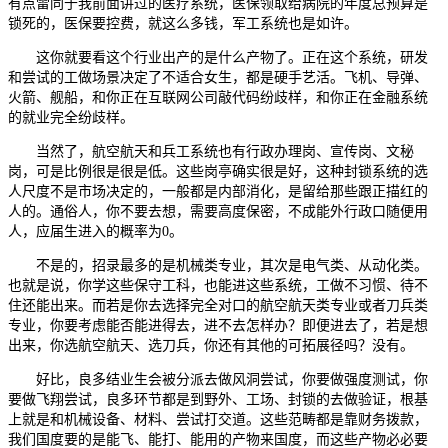
有点雷同于我前面讲过的医疗系统，医保领取给病院的年度总预算是
锁死的，医保要控费，就这么多钱，军工系统也是如许。
这你就要看这个行业出产的是什么产物了。正在这个系统，研发
和尝试的工做场景决定了不适合女生，都是硬手艺活。飞机、导弹、
火箭、舰船，和你正在互联网公司敲代码纷歧样，和你正在金融系统
的就业完全纷歧样。
当然了，航空航天和兵工系统也有行政办理岗、宣传岗、文秘
岗，可是比例很是很是低。这些岗亭确实很是好，这种封锁系统的选
人尺度不是市场决定的，一般都是内部消化，是留给那些跟正描红的
人的。通俗人，你不要去想，需要高度保密，不成能外行政口随便用
人，应届生进入的概率为0。
不是的，招录最多的是机械类专业，其次是电气类、从动化类。
也就是说，你学这些保守工科，也能进这些系统，工做不习惯、待不
住还能出来。而若是你去选择完全对口的航空航天类专业或者刀兵类
专业，你要考虑能否能进得去，进不去怎样办？即便进去了，若是想
出来，你选航空航天、选刀兵，你还有其他的可拓展径吗？没有。
好比，良多结业生会被分派去做风洞尝试，你要做强度测试，你
要做飞翔尝试，良多环节都是到野外、工场、封锁的去做验证，根基
上就是和机械设备、材料、尝试打交道。这些范畴都是靠财务拨款，
我们国度要的是能飞、能打、能用的产物来国度，而这些产物必必要