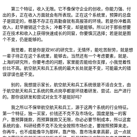
第三个特征，收入无限。它不像保守企业的创收，你能力强、付
出的多，正在收入方面就会有所表现。正在这个系统里，预算的总盘
子是固定的，根基不存正在高勤奋就有高报答的环境。若是你冲着高
收入，赶早撤销这个念头；冲着不变，却是能够。所以对于那些想要
正在技术和收入上获得快速成长的同窗，你要慎沉选择；若是就是图
个不变，仍是能够的。
我觉着，若是你是双985的研究生，无情怀，能吃苦耐劳，就是想
一辈子待正在这个系统里，能够去。当然还有一个考虑要素，就是、
上海的研究所，你要考虑的问题，家里能否能给你支撑，小我觉着性
价比不高。航空航天和兵工系统的最大长处就是不变，可能最大的错
误谬误也是不变。
别的，我想提示家长，航空航天和兵工系统很是不适合女生，由
于航空航天和兵工系统的焦点岗亭都是环绕着研发、尝试、出产进行
的。那你说研发和尝试对女生不是挺好吗？
我之所以不保举航空航天和兵工，源于这两个系统的行业特征。
第一个特征，独一买家，价钱还不克不及市场化。国度是独一的客
户，靠预算拨款，而预算拨款又无限，你必必要节制成本，所以这套
系统的金、科研经费不克不及完全按照市场价走，要按照预算来走。
你再牛，也不成能像华为那样，靠产物、靠市场来拿高薪，这一点就