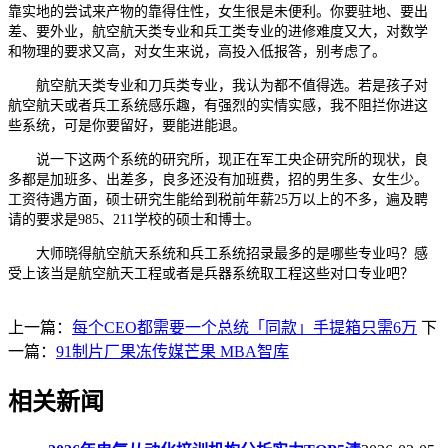
靠实地的尝试来产物的靠得住性，女生很是未便利。你要驻地、要出
差、要外业，航空航天类专业和兵工类专业的进修难度又大，对数学
和物理的要求又高，对女生来说，高投入低报答，别考虑了。
航空航天类专业和刀兵类专业，我认为都不值得选。若是孩子对
航空航天或者兵工系统感乐趣，有强烈的实情实感，我不阻拦你进这
些系统，可是你要留好，要能进能退。
说一下这两个系统的研究所，现正在军工央企研究所的现状，良
多都是加班多、出差多，良多还没有加班费，招的男生多、女生少。
工资待遇方面，硕士研究生能给到税前年薪25万以上的不多，遍及聘
请的要求是985、211学校的硕士和博士。
大师晓得航空航天系统和兵工系统招录最多的是哪些专业吗？感
受上该当是航空航天工程或者是兵器系统取工程这些对口专业吧？
上一篇：
每个CEO都需要一个总统「同款」手提箱只需6万
下
一篇：
91制片厂果冻传媒芒果 MBA智库
相关新闻