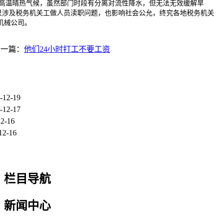
维持高温晴热气候，虽然部门时段有分离对流性降水，但无法无效缓解旱
只涉及税务机关工做人员渎职问题，也影响社会公允，终究各地税务机关
机械公司。
下一篇：
他们24小时打工不要工资
-12-19
-12-17
12-16
12-16
栏目导航
新闻中心