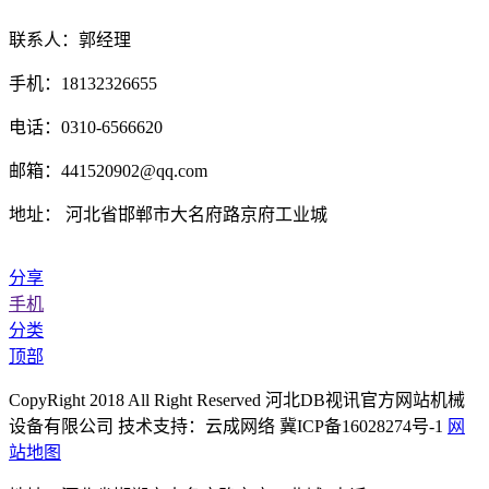
联系人：郭经理
手机：18132326655
电话：0310-6566620
邮箱：441520902@qq.com
地址： 河北省邯郸市大名府路京府工业城
分享
手机
分类
顶部
CopyRight 2018 All Right Reserved 河北DB视讯官方网站机械
设备有限公司 技术支持：云成网络 冀ICP备16028274号-1
网
站地图