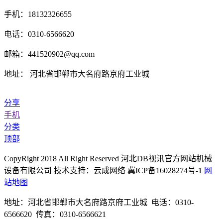
手机：18132326655
电话：0310-6566620
邮箱：441520902@qq.com
地址： 河北省邯郸市大名府路京府工业城
分享
手机
分类
顶部
CopyRight 2018 All Right Reserved 河北DB视讯官方网站机械
设备有限公司 技术支持：云成网络 冀ICP备16028274号-1
网
站地图
地址：河北省邯郸市大名府路京府工业城 电话：0310-
6566620 传真：0310-6566621