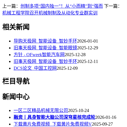
上一篇：
创制多项“国内独一”！从“小而精”到“强而
下一篇：
机械工程学院召开机械制制及从动化专业群实训
相关新闻
导购天极网_智能设备_智妙手环
2026-01-01
旧事天极网_智能设备_智能眼镜
2025-12-29
方针 - OFweek智能汽车网
2025-12-28
旧事天极网_智能设备_智妙手环
2025-12-11
DCS论文_中国工控网
2025-12-09
栏目导航
新闻中心
一区二区精品机械无限公司
2025-10-24
融资丨具身智能大脑公司深穹星核完成轮
2026-01-16
下载黄片免费视频_下载黄片免费视频V
2025-09-27