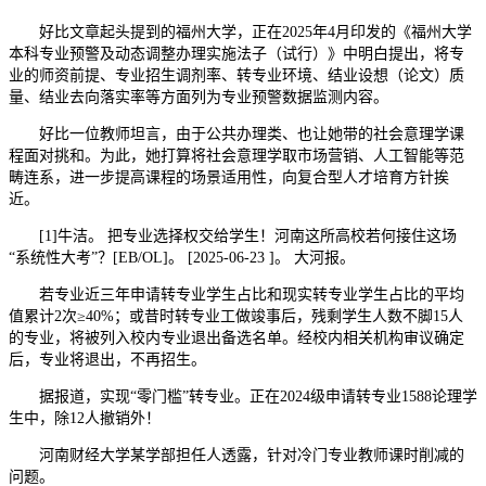
好比文章起头提到的福州大学，正在2025年4月印发的《福州大学
本科专业预警及动态调整办理实施法子（试行）》中明白提出，将专
业的师资前提、专业招生调剂率、转专业环境、结业设想（论文）质
量、结业去向落实率等方面列为专业预警数据监测内容。
好比一位教师坦言，由于公共办理类、也让她带的社会意理学课
程面对挑和。为此，她打算将社会意理学取市场营销、人工智能等范
畴连系，进一步提高课程的场景适用性，向复合型人才培育方针挨
近。
[1]牛洁。 把专业选择权交给学生！河南这所高校若何接住这场
“系统性大考”？[EB/OL]。 [2025-06-23 ]。 大河报。
若专业近三年申请转专业学生占比和现实转专业学生占比的平均
值累计2次≥40%；或昔时转专业工做竣事后，残剩学生人数不脚15人
的专业，将被列入校内专业退出备选名单。经校内相关机构审议确定
后，专业将退出，不再招生。
据报道，实现“零门槛”转专业。正在2024级申请转专业1588论理学
生中，除12人撤销外！
河南财经大学某学部担任人透露，针对冷门专业教师课时削减的
问题。