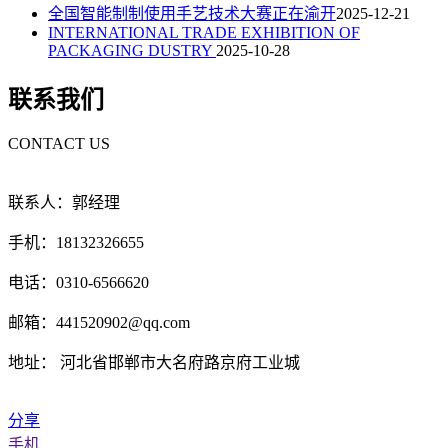
全国智能制制使用手艺技术大赛正在渝开
2025-12-21
INTERNATIONAL TRADE EXHIBITION OF
PACKAGING DUSTRY
2025-10-28
联系我们
CONTACT US
联系人：郭经理
手机：18132326655
电话：0310-6566620
邮箱：441520902@qq.com
地址： 河北省邯郸市大名府路京府工业城
分享
手机