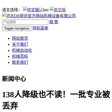
语言选择：
搜 索
导航菜单
Toggle navigation
网站首页
关于我们
机械自动化
机械百科
联系我们
新闻中心
138人降级也不读！一批专业被
丢弃