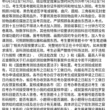
年6月24日至7月20日，结业核定成果反馈时间为2026年7月24日至7月
31日。考生凭准考据和无效身份证件按时间和地址加入测验。考生除
照顾2B铅笔、黑色笔迹签字笔或钢笔、曲尺、圆规、三角板和无封套
橡皮等测验必需用品外，不要将其他非测验物品带入科场座位，非测
验物品都应摆放正在监考员指定。严禁照顾各类通信东西进入考点。
迟到十五分钟后不得进入考点加入测验，测验竣事前三十分钟方可交
卷离场。除数学科目外，其他有特殊计较要求的测验科目可照顾没有
存储功能的计较器。报考有制图、画图内容的专业的考生，加入专业
课测验，可照顾制图仪器和画图东西。考生要将答题卡中“考生笔迹确
认部门”相关内容按要求认实、完整地抄写正在卡中区域内，如未按要
求填写，该科测验成就无效。考生必需严酷恪守科场法则，对于违规
行为按照《教育法》、《刑法批改案（九）》和《最高、最高人平易
近查察院关于打点组织测验做弊等刑事案件合用法令若干问题的注
释》和《国度教育测验违规处置法子》等处置。考生对测验成就若
有，可正在测验成就发布之日起五个工做日内，向报名所正在考区应
考办申请成就复核。各市应考办应于收到考生成就复核申请之日起三
日内省应考办，省应考办收到各市应考办复核申请之日起五个工做日
内反馈复核成果，复核成果由各市（区）应考办奉告或送达考生（省
应考办不间接受理考生小我的成就复核申请）。成就复核内容包罗复
核科目能否为本人答卷，考生答题卡上手写姓名、准考据号能否取条
形码相符；能否有漏评、小题得分能否漏统、各小题得分合成后能否
取供给的成就分歧及总分合计有无差错。具体详见辽宁招生测验之窗
网坐上发布的《自学测验成就复核通知布告》。考生报考理论课每科