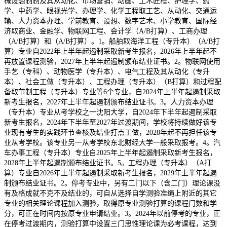
械设想制制及其从动化、市场营销、动画、土木匠程、护理学、药
学、中药学、眼视光学、办理学、化学工程取工艺、从动化、交通运
输、人力资本办理、学前教育、设想、数字艺术、小学教育、国际经
济取商业、金融学、物联网工程、会计学（A/B打算）、工商办理
（A/B打算）和（A/B打算）。1。船舶取海洋工程（专升本）（A/B打
算）专业自2022年上半年起遏制采取新考生报名，2026年上半年起不
再放置课程测验，2027年上半年起遏制颁布结业证书。2。物联网使用
手艺（专科）、动物医学（专升本）、电气工程及其从动化（专升
本）、社会工做（专升本）、工程办理（专升本）（B打算）和过程配
备取节制工程（专升本）专业等6个专业，自2024年上半年起遏制采取
新考生报名，2027年上半年起遏制颁布结业证书。3。人力资本办理
（专升本）专业从考学校之一沈阳大学，自2024年下半年起遏制采取
新考生报名，2024年下半年至2027年过渡期间，学校将持续做好该专
业现有考生的实践环节查核及结业打点工做，2028年起不再担任该专
业从考学校。该专业另一从考学校东北财经大学一般采取报考。4。汽
车办事工程（专升本）专业自2025年上半年起遏制采取新考生报名，
2028年上半年起遏制颁布结业证书。5。工程办理（专升本）（A打
算）专业自2026年上半年起遏制采取新考生报名，2029年上半年起遏
制颁布结业证书。2。停考专业中，另有二门以下（含二门）理论课没
有及格成就不克不及结业的，可自从选择自学测验准绳上附近的其它
专业的相关理论课程加入测验，取得原专业测验打算的课程门数和学
分，可正在时间内按原专业申请结业。3。2024年以前停考的专业，正
在停考过渡期内，测验打算中设置三门思惟理论课为必考课程，达到