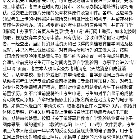
给发证机关出具的相关证明，可正在现场确认阶段进一步审核。完成
网上申请后，考生正在时间内到各市、区应考办指定地址进行现场确
认，递交取上传照片分歧的免考材料原件及复印件。各市、区应考办
领受考生上传的材料照片并取所交材料进行比对和初审，并留存材料
复印件省应考办。通过初步审核的考生将材料原件带回，并正在自学
测验网上办事平台首页从头登录“免考申请”进行网上缴费，如未能按时
领取，视为放弃本次免考申请。凡有伪制、涂改和供给假证明材料
者，一经查出，当即打消测验资历和已取得的高档教育自学测验及格
成就，并记入考生诚信档案。对有两袖清风行为的工做人员，按照
《国度教育测验违规处置法子》赐与响应的处置。考生完成注册后，
合适结业前提的考生可正在时间内登录自学测验网上办事平台进入“结
业申请”页面，考生本人须认实查抄考籍消息（天然消息和成就消
息），从考学校、新打算或旧打算申请结业，自学测验网上办事平台
从动按照考生所选专业的结业前提及新旧专业打算顶替方案，对考生
的专业及及格课程进行筛选，同时对申请本科结业的考生正在线验证
前置学历，如不合适前提将终止考生申请。考生如对平台显示的成就
有可将成就添加、点窜根据摄影上传到报名所正在地应考办的电子邮
箱。如遇其他缘由的“申请失败”，取报名所正在地应考办联系，供给具
体环境申明，将相关材料摄影上传至报名所正在地应考办的电子邮
箱，期待审核处置。按照《关于做好高档教育自学测验结业证书电子
图像采集工做的通知》（教试核心函〔2021〕125号）文件要求，考生
须上传本人结业前一年以内的反面免冠蓝底头像的电子图像，用于考
生网上身份比对和结业证照片。采集电子图像的具体要求详见辽宁招