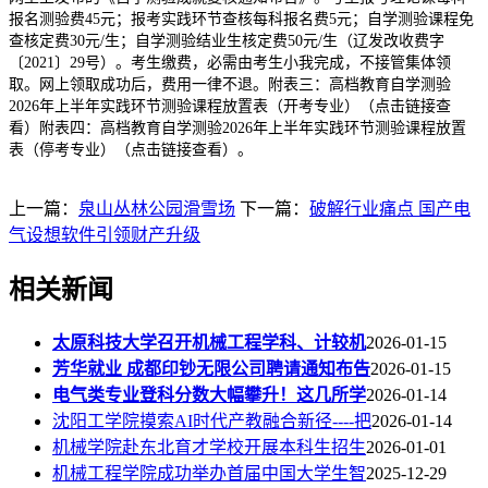
报名测验费45元；报考实践环节查核每科报名费5元；自学测验课程免
查核定费30元/生；自学测验结业生核定费50元/生（辽发改收费字
〔2021〕29号）。考生缴费，必需由考生小我完成，不接管集体领
取。网上领取成功后，费用一律不退。附表三：高档教育自学测验
2026年上半年实践环节测验课程放置表（开考专业）（点击链接查
看）附表四：高档教育自学测验2026年上半年实践环节测验课程放置
表（停考专业）（点击链接查看）。
上一篇：
泉山丛林公园滑雪场
下一篇：
破解行业痛点 国产电
气设想软件引领财产升级
相关新闻
太原科技大学召开机械工程学科、计较机
2026-01-15
芳华就业 成都印钞无限公司聘请通知布告
2026-01-15
电气类专业登科分数大幅攀升！这几所学
2026-01-14
沈阳工学院摸索AI时代产教融合新径----把
2026-01-14
机械学院赴东北育才学校开展本科生招生
2026-01-01
机械工程学院成功举办首届中国大学生智
2025-12-29