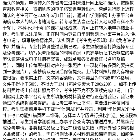
确认的通知。申请转入的外省考生过期未进行网上近程确认，按照教
育部教育相关，将把响应的电子档案退至转出地。曾经进行网上近程
确认的考生可正在2026年6月1日当前，通过自学测验网上办事平台查
询确认本人的转入考籍消息。转考考生该当正在转入地取得专科不少
于5门、本科不少于4门的课程及格成就，方可正在转入地申办结业手
续。考生完成注册后，正在时间内登录自学测验网上办事平台进入“免
考申请”，填写联络德律风，认实阅读《考生免考须知》和《免考许诺
书》并确认。专业打算调整过渡期已过，考生须按照新打算选择专业
及免考课程。填写免考所根据的材料消息（包罗学历证书及响应的学
历认证演讲或电子注册存案表、成就单和各类品级证书名称及编
号），同时上传每项材料对应的一张照片（一项材料有多页的要拍摄
到一张照片），查抄确认无误后保留提交。上传材料照片做为存档备
查根据，要求实正在，文字内容清晰，文件类型为JPG或JPEG格局，
文件不得小于50K、不得大于1M（照片像素大于200x200）。如不上传
材料照片或上传材料照片不全，考生将不克不及继续完成申请。自学
测验网上办事平台对考生所填报的材料消息进行正在线验证，验证未
通过的系统将赐与提醒。验证考生学历证书时，需要进行学信网授
权。考生需提前用手机下载“学信网APP”并登录，利用“学信网APP”中
“扫一扫”功能扫描页面二维码，选择本人学历进行授权推送。完成授权
推送后，考生到自学测验网上办事平台查询学历推送成果，并继续完
成免考申请。各类相关品级证书正在线验证失败（包罗外省取得的相
关品级证书）的考生，需自行删除相关材料消息和课程消息，如能供