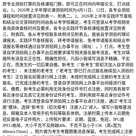
原专业测验打算的及格课程门数，即可正在时间内申报论文、打点结
业。1。2026年上半年理论课测验时间为4月11日、12日，各专业测验
课程和时间放置详见附表一、附表二。2。2026年上半年实践环节查核
和结业论文答辩的时间由各从考学校确定，考生可登录从考学校网坐
查询具体查核时间及要求，各专业实践环节查核课程放置详见附表
三、附表四。各从考学校联系体例详见附表五。我省自学测验的理论
课报名、实践环节查核报名、转考申请报名、免考申请报名和结业申
请报名等继续通过自学测验网上办事平台（网址：。）打点。考生登
录自学测验网上办事平台后按要求填写相关报名报考消息，考生对填
报所有消息实正在性、精确性担任，凡因小我填写消息不精确、不实
正在，而发生的一切后果自傲。新考生（“新考生”即初次加入自学测验
的考生）、未注册的老考生（“老考生”即已打点过报名继续加入测验的
考生）正在报名前需进行网上注册，未按时完成网上注册的考生无法
报名。已完成注册的考生，登录自学测验网上办事平台间接进行报
名、缴费。新考生必需利用无效身份证件号打点注册，同时具有居平
易近身份证及其它无效身份证件的考生，须利用居平易近身份证件号
进行注册。考生须登录自学测验网上办事平台进行注册，通过“考生注
册”模块，选择“新考生（初次报考）注册入口”进入，填写小我根基消
息、邮箱及本人常用手机号码等联系体例。注册时需上传本人近期免
冠反面电子证件照片，上传照片要求：近期、蓝底、免冠，JPG或
JPEG格局，大小不克不及跨越40k、不克不及小于15K（高x宽为
48mmx33mm）。照片做为考生考籍图像消息保留。考生完成网上注册