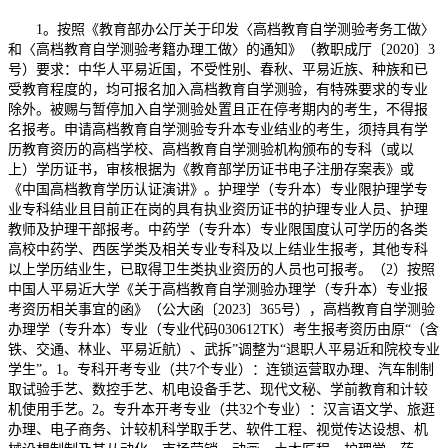
1。按照《教育部办公厅关于印发〈高档教育自学测验考务工做〉
和〈高档教育自学测验考籍办理工做〉的通知》（教职成厅〔2020〕3
号）要求：中华人平易近国，不受性别、春秋、平易近族、种族和已
受教育程度的，均可报名加入高档教育自学测验，有特殊要求的专业
除外。被赐与暂停加入自学测验处置且正在停考期内的考生，不得报
名报考。申请高档教育自学测验专升本专业结业的考生，须持具有学
历教育资历的高档学校、高档教育自学测验机构颁布的专科（或以
上）学历证书，审核根据为《教育部学历证书电子注册存案表》或
《中国高档教育学历认证演讲》。护理学（专升本）专业限护理学专
业专科结业且目前正在岗的具有执业资历证书的护理专业人员、护理
教师及护理干部报考。中药学（专升本）专业限国度认可学历的各类
高校中药学、西医学类及相关专业专科及以上结业生报考，其他专科
以上学历结业生，已取得卫生类执业资历的人员也可报考。（2）按照
中国人平易近大学《关于高档教育自学测验办理学（专升本）专业报
考资历相关事宜的函》（公大函〔2023〕365号），高档教育自学测验
办理学（专升本）专业（专业代码030612TK）考生报考资历由原“（含
铁、交通、林业、平易近航）、武拆”调整为“退职人平易近和院校专业
学生”。1。专科开考专业（共7个专业）：连锁运营取办理、汽车制制
取试验手艺、数控手艺、机电设备手艺、现代文秘、学前教育和计较
机使用手艺。2。专升本开考专业（共32个专业）：汉言语文学、旅逛
办理、电子商务、计较机科学取手艺、软件工程、视觉传达设想、机