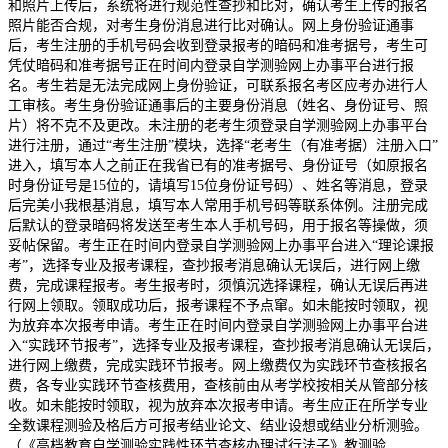
和照片上传后，系统将进行规范性查抄和比对，确认考生上传的报名
照片能否合规，对考生身份消息进行比对确认。网上身份验证通事
后，考生注册的手机号码会收到登录报考的暗码和准考据号，考生可
凭仗暗码和准考据号正在时间内登录自学测验网上办事平台进行报
名。考生若是无法完成网上身份验证，可联系报名考区应考办进行人
工审核。考生身份验证通事后的主要身份消息（姓名、身份证号、照
片）将不克不及更改。未注册的老考生须登录自学测验网上办事平台
进行注册，通过“考生注册”模块，选择“老考生（有准考据）注册入口”
进入，填写本人之前正在我省已有的准考据号、身份证号（如原报名
时身份证号是15位的，请填写15位身份证号码）、姓名等消息，登录
后完美小我根基消息，填写本人常用手机号码等联系体例。注册完成
后默认的登录暗码将发送至考生本人手机号码，用于报名等操做，须
妥帖保留。考生正在时间内登录自学测验网上办事平台进入“理论课报
考”，选择专业及报考课程，查抄报考消息确认无误后，进行网上缴
费，完成课程报考。考生报考时，须慎沉选择课程，确认无误后再进
行网上领取。领取成功后，报考课程不予点窜。如未能按时领取，视
为放弃本次报考申请。考生正在时间内登录自学测验网上办事平台进
入“实践环节报考”，选择专业及报考课程，查抄报考消息确认无误后，
进行网上缴费，完成实践环节报考。网上缴费仅为实践环节查核报名
费，各专业实践环节查核费用，查核前由从考学校按相关从管部分核
收。如未能按时领取，视为放弃本次报考申请。考生应正在所学专业
全数课程测验及格后方可报考结业论文、结业设想或结业分析测验。
（《高档教育自学测验实践性环节查核办理试行法子》教测验