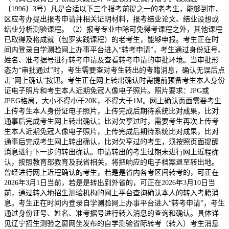
〔1996〕3号）凡是合适以下三个报考前提之一的老考生，能够到市、
区应考办提出报考申请并相关证明材料，报考结业论文、结业设想或
结业分析测验课程。（2）报考专业中除可免得考课程之外，其他课程
已取得及格成就（包罗实践课程）的老考生，能够申报。考生正在时
间内登录自学测验网上办事平台进入“转考申请”，考生通过身份证号、
姓名、准考据号进行转考申请及查看转考申请的审批环境。当审批形
态为“审批通过”时，考生需要查对考生转出的考籍消息，确认无误后点
击“网上确认”按钮。考生正在网上转出确认时需提前预备考生本人身份
证电子照片和考生本人近期免冠人像电子照片。照片要求：JPG或
JPEG格局，大小不得小于20K，不得大于1M。网上确认页面需要考生
上传考生本人身份证电子照片，上传完成后期待系统比对成果，比对
通事后完成考生网上转出确认；比对欠亨过时，需要考生再次上传考
生本人近期免冠人像电子照片，上传完成后期待系统比对成果，比对
通事后完成考生网上转出确认，比对欠亨过的考生，须按照页面提醒
消息进行下一步的转出确认。申请转出的考生过期未进行网上近程确
认，按照教育部教育及我省相关，将把响应的电子档案退至转出地。
曾经进行网上近程确认的考生，若是是省内各考区间转考的，可正在
2026年3月1日当前，若是是转出到外省的，可正在2026年3月10日当
前，通过转入地招生测验机构的网上平台查询确认本人的转入考籍消
息。考生正在时间内登录自学测验网上办事平台进入“转考申请”，考生
通过身份证号、姓名、准考据号进行转入消息的查询和确认。具体详
见辽宁招生测验之窗网坐发布的自学测验省际转考（转入）考生消息