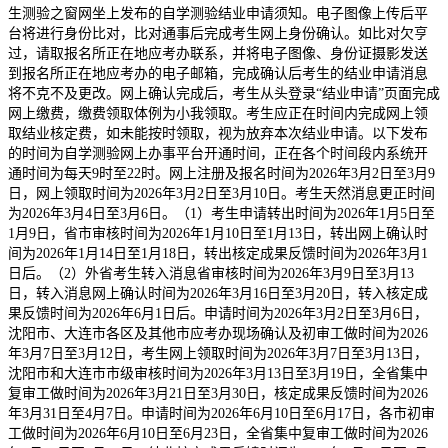
生测验之窗网坐上发布的自学测验结业申请须知。电子图像上传后平
台将进行身份比对，比对通事后完成考生网上身份确认。如比对欠亨
过，请取报名所正在地应考办联系，并将电子图像、身份证摄影发送
到报名所正在地应考办的电子邮箱，完成确认后考生的结业申请消息
将不克不及更改。网上确认完成后，考生从头登录“结业申请”页面完成
网上缴费，缴费领取体例为小我领取。考生应正在时间内完成网上领
取结业核定费，如未能按时领取，视为放弃本次结业申请。以下发布
的时间为自学测验网上办事平台开通时间，正在各个时间段内系统开
通时间为每天9时至22时。网上注册及报名时间为2026年3月2日至3月9
日，网上领取时间为2026年3月2日至3月10日。考生天然消息更正时间
为2026年3月4日至3月6日。（1）考生申请转出时间为2026年1月5日至
1月9日，省市审核时间为2026年1月10日至1月13日，转出网上确认时
间为2026年1月14日至1月18日，转出核定成果反馈时间为2026年3月1
日后。（2）外省考生转入消息省审核时间为2026年3月9日至3月13
日，转入消息网上确认时间为2026年3月16日至3月20日，转入核定成
果反馈时间为2026年6月1日后。申请时间为2026年3月2日至3月6日，
沈阳市、大连市各区及其他市应考办现场确认及初审工做时间为2026
年3月7日至3月12日，考生网上领取时间为2026年3月7日至3月13日，
沈阳市和大连市市级审核时间为2026年3月13日至3月19日，全省集中
复审工做时间为2026年3月21日至3月30日，核定成果反馈时间为2026
年3月31日至4月7日。申请时间为2026年6月10日至6月17日，各市初审
工做时间为2026年6月10日至6月23日，全省集中复审工做时间为2026