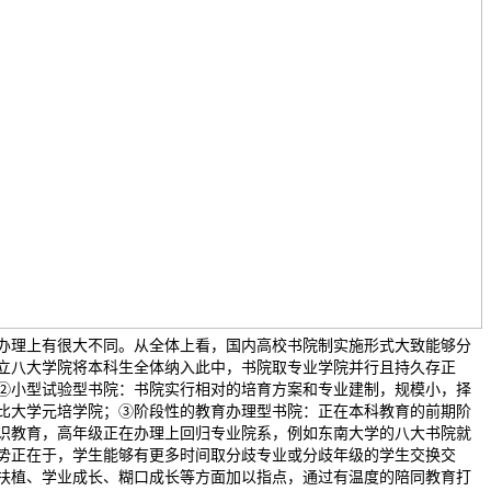
办理上有很大不同。从全体上看，国内高校书院制实施形式大致能够分
立八大学院将本科生全体纳入此中，书院取专业学院并行且持久存正
②小型试验型书院：书院实行相对的培育方案和专业建制，规模小，择
比大学元培学院；③阶段性的教育办理型书院：正在本科教育的前期阶
识教育，高年级正在办理上回归专业院系，例如东南大学的八大书院就
势正在于，学生能够有更多时间取分歧专业或分歧年级的学生交换交
扶植、学业成长、糊口成长等方面加以指点，通过有温度的陪同教育打