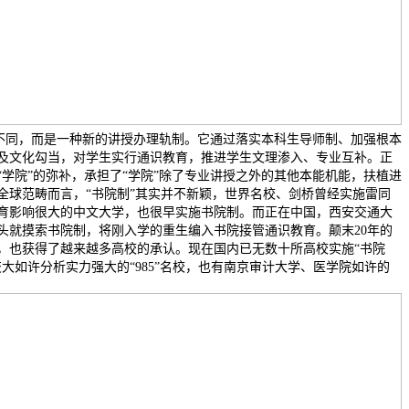
然不同，而是一种新的讲授办理轨制。它通过落实本科生导师制、加强根本
及文化勾当，对学生实行通识教育，推进学生文理渗入、专业互补。正
学院”的弥补，承担了“学院”除了专业讲授之外的其他本能机能，扶植进
全球范畴而言，“书院制”其实并不新颖，世界名校、剑桥曾经实施雷同
育影响很大的中文大学，也很早实施书院制。而正在中国，西安交通大
起头就摸索书院制，将刚入学的重生编入书院接管通识教育。颠末20年的
，也获得了越来越多高校的承认。现在国内已无数十所高校实施“书院
大如许分析实力强大的“985”名校，也有南京审计大学、医学院如许的