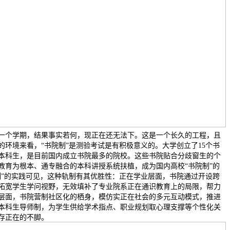
一个学期，结果事实若何，现正在还无法下。这是一个长久的工程，且
的环境来看，“书院制”是测验考试是有积极意义的。大学创立了15个书
本科生，是目前国内成立书院最多的院校。这些书院贴合分歧窗生的个
教育为根本、通专融合的本科讲授系统扶植，成为国内高校“书院制”的
制”的实践可见，这种轨制有其优胜性：正在学业层面，书院通过开设跨
拓宽学生学问视野，无效填补了专业院系正在通识教育上的局限，帮力
层面，书院营制社区化的栖身，模仿实正在社会的多元互动模式，推进
本科生导师制，为学生供给学术指点、职业规划取心理支撑等个性化关
存正在的不脚。