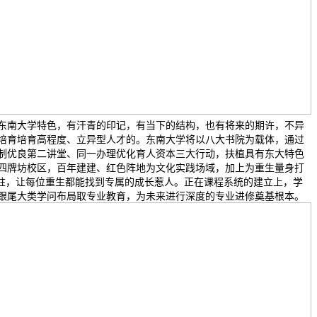
东南大学特色，有汗青的印记，有当下的结构，也有将来的期许，不异
培育培育高程度、立异型人才的。东南大学将以八大书院为载体，通过
制优良第二讲堂、同一办理优化育人资本三大行动，扶植具有东大特色
四牌坊校区，百年建建、红色阵地为文化实践场域，加上为重生量身打
进驻，让每位重生都能找到专属的成长惹人。正在课程系统的建立上，学
跟尾大类学问布局取专业教育，为未来进行深度的专业进修奠基根本。