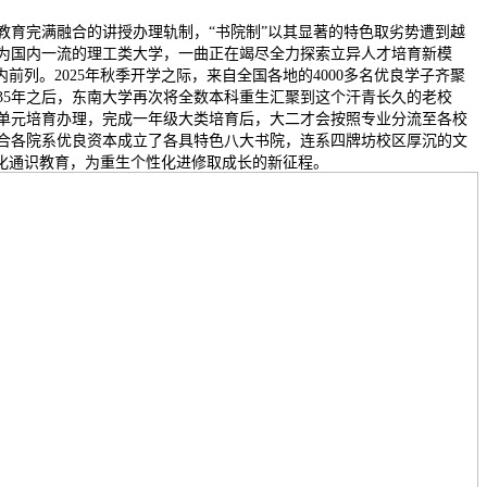
完满融合的讲授办理轨制，“书院制”以其显著的特色取劣势遭到越
为国内一流的理工类大学，一曲正在竭尽全力探索立异人才培育新模
内前列。2025年秋季开学之际，来自全国各地的4000多名优良学子齐聚
35年之后，东南大学再次将全数本科重生汇聚到这个汗青长久的老校
单元培育办理，完成一年级大类培育后，大二才会按照专业分流至各校
合各院系优良资本成立了各具特色八大书院，连系四牌坊校区厚沉的文
深化通识教育，为重生个性化进修取成长的新征程。