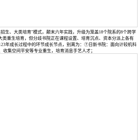
大类招生、大类培育”模式，颠末六年实践，升级为笼盖18个院系的8个跨学
歧大类重生培育，但分歧书院正在课程设置、培育沉点、资本分派上各有
123年成长过程中的环节成长节点，别离为：⑦日新书院：面向计较机科
、收集空间平安等专业重生，培育消息手艺人才；