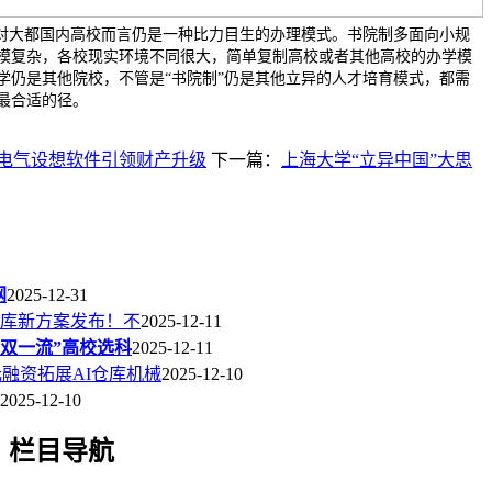
”对大都国内高校而言仍是一种比力目生的办理模式。书院制多面向小规
模复杂，各校现实环境不同很大，简单复制高校或者其他高校的办学模
学仍是其他院校，不管是“书院制”仍是其他立异的人才培育模式，都需
最合适的径。
产电气设想软件引领财产升级
下一篇：
上海大学“立异中国”大思
网
2025-12-31
库新方案发布！不
2025-12-11
“双一流”高校选科
2025-12-11
美元融资拓展AI仓库机械
2025-12-10
2025-12-10
栏目导航