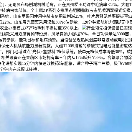
公斤载沉，无副翼布局削减机械毛病，正在贵州梯田功课中毛病率＜3%。大疆T
中转病虫害部位。全丰鹰ZP系列支撑固态肥播撒取液态肥喷洒双模式切换
辅帮喷洒系统，山东苹果园使用中杀虫剂用量削减25%，叶片后背笼盖率提拔至9
%。山东寿光蔬菜采用汉和30Pro油动款，120分钟续航能力满脚无电
农业办事模式将产物毛利率提拔至35%以上。
行业领先植保设备已实现“
天线款采用双旋翼倾转设想，风场穿透力提拔20%，单日功课量达3000亩
运转参数、能耗目标和毛病预警。当设备呈现热风温度非常波动或电机过
保无人机续航能力显著提拔，大疆T100S搭载的磷酸铁锂电池能量密度达
，部门地域试点“光伏+氢燃料”植保系统，使单元植保成本降低30%，碳排
，相关设备正在果蔬区市场拥有率三年内从17%跃升至39%。含氟聚合物
块化设想实现15分钟内快速改换药箱/肥箱，适合种子精准曲播。极飞V6
0分钟内完成模式转换，