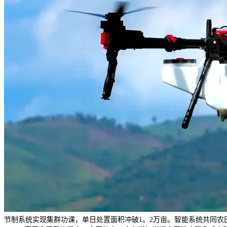
节制系统实现集群功课，单日处置面积冲破1。2万亩。智能系统共同农