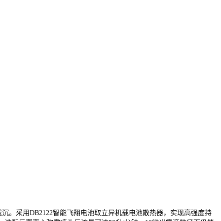
载沉。采用DB2122智能飞翔电池取立异机载电池散热器，实现高强度持