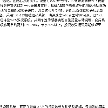
选配后置离心弥雾喷头后流量可达50升/分钟，10微米雾滴粒径下仍能
256线激光雷达取新一代毫米波雷达，具备AR辅帮影像取免航测仿地功课功
洒容量搭配双喷头设想，流量达40升/分钟，选配后置弥雾喷头后流量
，采用100马力机械驱动系统，功课速度5-10公里/小时可调。双750L
。集成斗极/GPS双模系统，共同车速传感器实现亩施药量从动调理，变异系
工喷雾可节约药剂15%-20%，节水30%以上，投资收受接管周期缩短至
域自从避障系统，可正在坡度＞35°的丘陵地带从动调整喷幅，云南咖啡园实