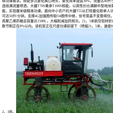
续功课需求。标配多沉雾化离心喷头，雾化效率提拔30%，流量达40升
连结满流量喷洒，大疆T70S秉承T100S核能，以高性价比满脚中型地
能，实现厘米级精准功课。面向中小农户的大疆T55从打轻量化取单人
可达50升/分钟。支撑4G加强图传取O4图传中继，信号笼盖不变靠得住。华
高聚乙烯药箱总容量达1500L，大幅削减加药频次。21。5米航空铝材
数节制正在8%以内。该机型正在尺度功课前提下（喷幅21。5米，速度8千
2。3年。