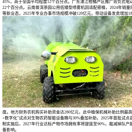
45%，高于全国平均程度12个百分点。广东湛江柑橘产区推广背负式电
22个百分点。云南普洱茶园公用低矮型喷雾机因适配密植，2024年销量
等新业态，2025年专业办事市场规模冲破120亿元，带动设备发卖增加
度。地方财务农机购买补助资金达280亿元，此中植保机械补助比例最高
+数字化”试点对生物农药智能设备赐与30%叠加补助，2025年首批
制实施后，2027年行业达标产物市场拥有率将提拔至90%，裁减掉队产
备影响。