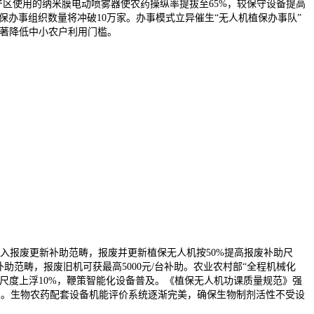
橘产区使用的纳米膜电动喷雾器使农药操纵率提拔至65%，较保守设备提高
植保办事组织数量将冲破10万家。办事模式立异催生“无人机植保办事队”
，显著降低中小农户利用门槛。
纳入报废更新补助范畴，报废并更新植保无人机按50%提高报废补助尺
助范畴，报废旧机可获最高5000元/台补助。农业农村部“全程机械化
助尺度上浮10%，鞭策智能化设备普及。《植保无人机功课质量规范》强
减目次。生物农药配套设备机能评价系统逐渐完美，确保生物制剂活性不受设