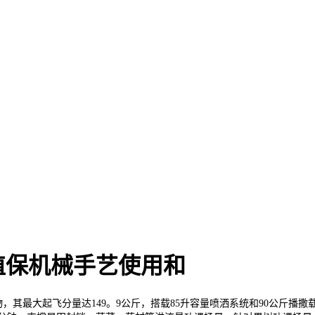
植保机械手艺使用和
，其最大起飞分量达149。9公斤，搭载85升容量喷洒系统和90公斤播撒