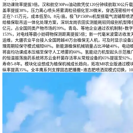
测功课效率提拔3倍。汉和航空30Pro油动款凭仗120分钟续航取30
盖率提拔38%，压力离心喷头将雾滴粒径细化至20微米，穿透茂密枝叶
正在7-15万元，成本低至0。8元/亩。极飞P150Pro机型搭载气流
给植保取吊运一体化处理方案，深圳龙岗农田实测能耗较同级别机型降低22
亿元，占全国同类产物市场的39%。青岛、等地企业通过农机制制+数字
153%，对电线等藐小妨碍物探测距离提拔5倍；新一代毫米波雷达收发
运维，大疆农业平台接入全国跨越40万台植保无人机，可及时显示设备
理周期较保守模式缩短60%。新能源植保机械销量占比冲破40%，电动植
将亩均功课成本压缩至保守人工喷雾的60%。氢能动力机型起头示范推广
的恒温振荡施药系统将苏云金杆菌存活率从常规设备的65%提拔至92%
寿命5-8年。模块化设想成为植保机械成长趋向，拓攻M8农业版通过模
纵率提高35%。全丰鹰系列支撑固态肥播撒+液态肥喷洒双模式切换，1