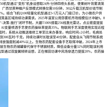
50机型通过“变形”机身设想取24升/分钟四喷头系统，使果树叶背雾滴笼
，广西甘蔗种植户反馈模式转换仅需10分钟，30公斤载沉机型价钱节制
2%。结合飞机Q100轻量化机型通过3-5万元入门级订价，为小微农户供
网笼盖区域持续功课需求。2025年温室公用弥雾机市场规模估计冲破9。8
-决策-施行”闭环节制，大疆T100S搭载256线激光雷达，点云密度提拔
，AI变量喷洒手艺使农药操纵率提高35%。物联网手艺深度使用实现近程
载时，系统从动推送维修工单至比来办事坐，响应时间≤2小时，毛病处
到300瓦时/千克，持续功课时长耽误至40分钟，配套自从飞翔节制系统
放强度削减40%以上。生物农药配套设备手艺取得冲破，2024年上市
涂层生物农药储罐替代保守不锈钢材质，降低设备分量32%同时耽误利用
0机型通过双旋翼倾转设想，正在梯田功课中风场穿透力提拔20%，农药操