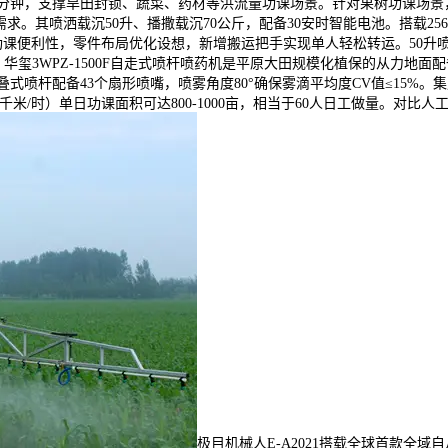
/分钟，支撑旱田封锁、蔬菜、药材等洪流量功课场景。针对果树功课场景，
块需求。其喷洒载沉50升、播撒载沉70公斤，配备30安时智能电池。搭载
功课便利性，零件布局优化设想，新增搬运把手实现单人轻松转运。50升喷
玺3WPZ-1500F自走式喷杆喷药机是平原大田规模化植保的从力地面配备
折叠式喷杆配备43个扇形喷嘴，喷雾角度80°确保雾滴平均度CV值≤15%
米/时）单日功课面积可达800-1000亩，相当于60人日工做量。对比人
极目机械人E-A2021搭载全球首款全