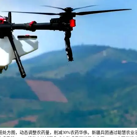
田处方图，动态调整农药量，削减30%农药华侈。新疆兵团通过聪慧农业示