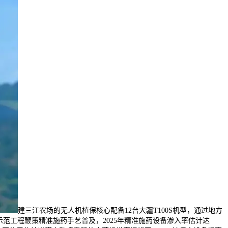
建三江农场的无人机植保核心配备12台大疆T100S机型，通过地方
范工程鞭策精准施药手艺普及，2025年精准施药设备渗入率估计达