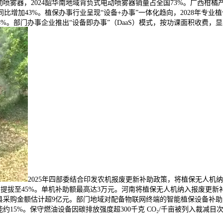
动喷雾器，2024韶华南地域背负式电动喷雾器销量占全国73%。广西柑
同比增加43%。植保办事行业呈现“设备+办事”一体化趋向，2028年专业
18%。部门办事企业推出“设备即办事”（DaaS）模式，按功课面积收费
2025年四部委结合印发农机报废更新补助政策，将植保无人机
提拔至45%。单机补助额最高达3万元。河南将植保无人机纳入报废更新补
试点县采购金额估计超9亿元。部门地域对配备物联网终端的智能植保设备补
能约15%。保守燃油设备因碳排放强度超300千克 CO₂/千亩被列入裁