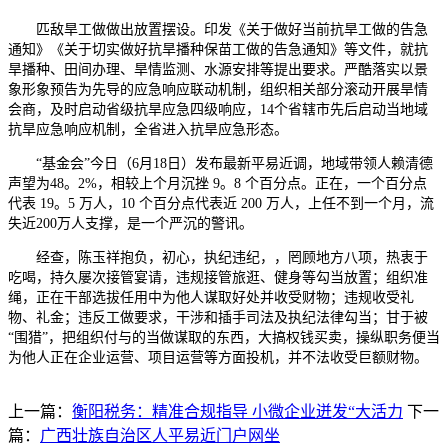
匹敌旱工做做出放置摆设。印发《关于做好当前抗旱工做的告急
通知》《关于切实做好抗旱播种保苗工做的告急通知》等文件，就抗
旱播种、田间办理、旱情监测、水源安排等提出要求。严酷落实以景
象形象预告为先导的应急响应联动机制，组织相关部分滚动开展旱情
会商，及时启动省级抗旱应急四级响应，14个省辖市先后启动当地域
抗旱应急响应机制，全省进入抗旱应急形态。
“基金会”今日（6月18日）发布最新平易近调，地域带领人赖清德
声望为48。2%，相较上个月沉挫 9。8 个百分点。正在，一个百分点
代表 19。5 万人，10 个百分点代表近 200 万人，上任不到一个月，流
失近200万人支撑，是一个严沉的警讯。
经查，陈玉祥抱负，初心，执纪违纪，，罔顾地方八项，热衷于
吃喝，持久屡次接管宴请，违规接管旅逛、健身等勾当放置；组织准
绳，正在干部选拔任用中为他人谋取好处并收受财物；违规收受礼
物、礼金；违反工做要求，干涉和插手司法及执纪法律勾当；甘于被
“围猎”，把组织付与的当做谋取的东西，大搞权钱买卖，操纵职务便当
为他人正在企业运营、项目运营等方面投机，并不法收受巨额财物。
上一篇：
衡阳税务：精准合规指导 小微企业迸发“大活力
下一
篇：
广西壮族自治区人平易近门户网坐