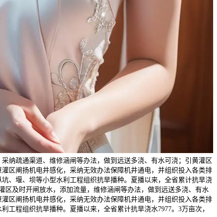
，采纳疏通渠道、维修涵闸等办法，做到远送多浇、有水可浇；引黄灌区
原灌区阐扬机电井感化，采纳无效办法保障机井通电，并组织投入各类排
操纵坑、堰、坝等小型水利工程组织抗旱播种。夏播以来，全省累计抗旱浇
河库灌区及时开闸放水，添加流量，维修涵闸等办法，做到远送多浇、有水
原灌区阐扬机电井感化，采纳无效办法保障机井通电，并组织投入各类排
水利工程组织抗旱播种。夏播以来，全省累计抗旱浇水7977。3万亩次，