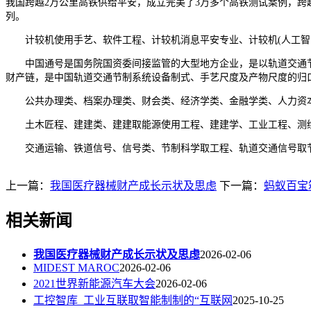
我国跨越2万公里高铁供给平安，成立完美了3万多个高铁测试案例，
列。
计较机使用手艺、软件工程、计较机消息平安专业、计较机(人工智
中国通号是国务院国资委间接监管的大型地方企业，是以轨道交通节
财产链，是中国轨道交通节制系统设备制式、手艺尺度及产物尺度的归口单
公共办理类、档案办理类、财会类、经济学类、金融学类、人力资本
土木匠程、建建类、建建取能源使用工程、建建学、工业工程、测绘
交通运输、铁道信号、信号类、节制科学取工程、轨道交通信号取节
上一篇：
我国医疗器械财产成长示状及思虑
下一篇：
蚂蚁百宝
相关新闻
我国医疗器械财产成长示状及思虑
2026-02-06
MIDEST MAROC
2026-02-06
2021世界新能源汽车大会
2026-02-06
工控智库_工业互联取智能制制的“互联网
2025-10-25