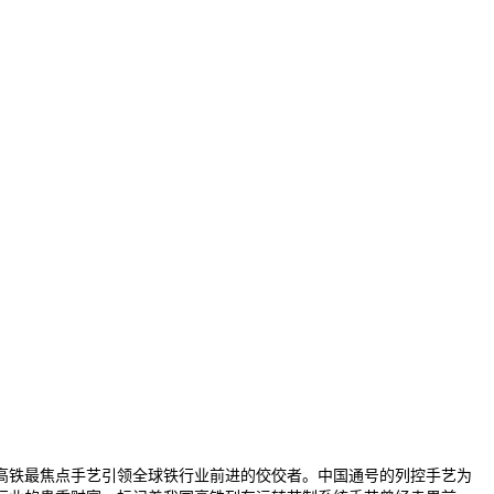
铁最焦点手艺引领全球铁行业前进的佼佼者。中国通号的列控手艺为