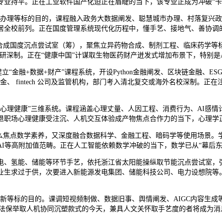
专业持平。正在工业软件国产化迫正在眉睫的当下，该专业正成为冲破“卡
办理等标的目的，课程融入政务大数据阐发、聪慧城市办理、村落复兴政
居全校前列。正在国度管理系统现代化历程中，懂手艺、接地气、善协调
成国度沉点尝试室（筹），聚焦立异药物合成、制剂工程、临床药学等标
或考研深制。正在“健康中国”计谋取生物医药财产迸发式增加布景下，特别是
“金融+数据+财产”课程系统，开设Python金融阐发、区块链金融、
金、 fintech 公司及监管机构，部门考入清北复交或海外名校深制。
心理健康”三维系统。课程涵盖心理丈量、人因工程、消费行为、AI感情
职场心理健康受注沉、人机交互体验成产物焦点合作力的当下，心理学正从
焦点数学素养，又深度融合数据科学、金融工程、暗码学等使用场景。学
I等高附加值范畴。正在人工智能依赖数学冲破的当下，数学已从“幕后东西
氢能、储能等环节手艺，依托浙江省太阳能操纵取节能沉点尝试室，强调
生求过于供，次要进入新能源发电集团、储能科技公司、电力设想院等。
新等标的目的。课调短视频制做、数据旧事、舆情阐发、AIGC内容生成
法保举取人机协同沉塑款式的今天，兼具人文关怀取手艺度的者将成为消息