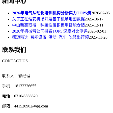
新闻中心
2026年电气从动化培训机构分析实力TOP5清
2026-02-05
关于正在淮安机场开展基于机场地图数据
2025-10-17
中山新高取得一种柔性覆铜板用智能仓储
2025-12-11
2026年机械臂公司排名TOP5 深度对比测评
2026-02-01
频道精选_智能设备_活动_汽车_聪慧出行频
2025-11-28
联系我们
CONTACT US
联系人：郭经理
手机：18132326655
电话：0310-6566620
邮箱：441520902@qq.com