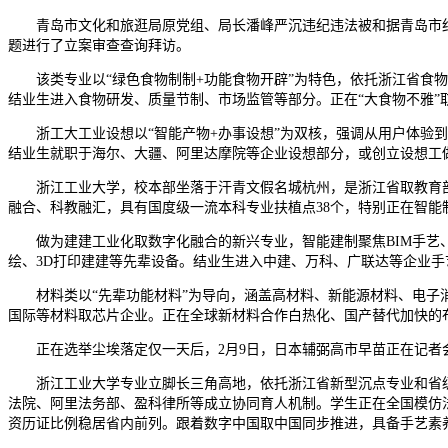
青岛市文化和旅逛局原党组、局长潘峰严沉违纪违法被和据青岛市纪
题进行了立案审查查询拜访。
该类专业以“绿色食物制制+功能食物开辟”为特色，依托浙江省食物
结业生进入食物研发、质量节制、市场监管等部分。正在“大食物不雅
浙工大工业设想以“智能产物+办事设想”为双核，强调从用户体验到贸
结业生就职于海尔、大疆、阿里达摩院等企业设想部分，或创立设想工做
浙江工业大学，校本部坐落于汗青文假名城杭州，是浙江省取教育部共建高
融合、科教融汇，具有国度级一流本科专业扶植点38个，特别正在智能
做为建建工业化取数字化融合的新兴专业，智能建制聚焦BIM手艺、
绘、3D打印建建等先辈设备。结业生进入中建、万科、广联达等企业手
材料类以“先辈功能材料”为导向，涵盖高材料、新能源材料、电子消息
国际等材料取芯片企业。正在全球新材料合作白热化、国产替代加快的布
正在选举尘埃落定仅一天后，2月9日，日本辅弼高市早苗正在记者会
浙江工业大学专业立脚长三角高地，依托浙江省新型沉点专业和省级一
法院、阿里法务部、盈科律所等成立协同育人机制。学生正在全国模仿
资历证比例稳居省内前列。跟着数字中国取中国同步推进，具备手艺素