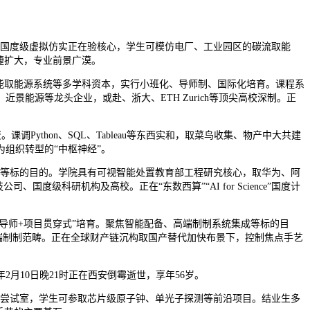
托国度级虚拟仿实正在验核心，学生可模仿电厂、工业园区的碳流取能
捷扩大，专业前景广漠。
能取能源系统等多学科资本，实行小班化、导师制、国际化培育。课程系
能源等龙头企业，或赴、浙大、ETH Zurich等顶尖高校深制。正
ython、SQL、Tableau等东西实和，取菜鸟收集、物产中大共建
组织转型的“中枢神经”。
等标的目的。学院具有可视智能处置教育部工程研究核心，取华为、阿
级科研机构及高校。正在“东数西算”“AI for Science”国度计
导师+项目贯穿式”培育。聚焦智能配备、高端制制系统集成等标的目
高端制制范畴。正在全球财产链沉构取国产替代加快布景下，控制焦点手艺
10日晚21时正在西安倒霉逝世，享年56岁。
尝试室，学生可参取芯片级原子钟、单光子探测等前沿项目。结业生多