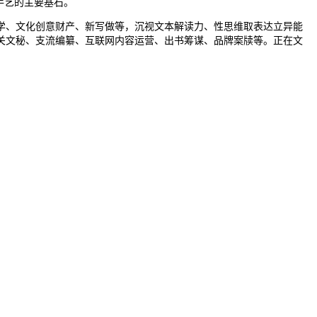
手艺的主要基石。
学、文化创意财产、新写做等，沉视文本解读力、性思维取表达立异能
关文秘、支流编纂、互联网内容运营、出书筹谋、品牌案牍等。正在文