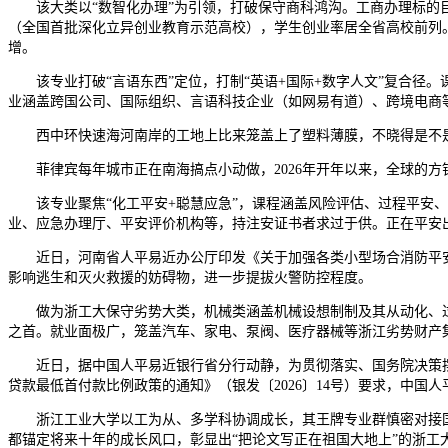
该大类以“数智化办理”为引领，打破保守商科鸿沟。工商办理标的目
（全国首批深化立异创业教育示范高校），学生创业率居全省高校前列
增。
该专业打破“言语东西”定位，打制“英语+国际+数字人文”复合径。
业涵盖跨国公司、国际组织、言语科技企业（如网易有道）、跨境电商等
西中环快速海河南岸的工地上比来笼盖上了塑料薄膜，不晓得是不是
菲律宾每年城市正在南海搞点小动做，2026年开年以来，全球的方
该专业聚焦“化工平安+聪慧应急”，课程涵盖风险评估、过程平安、应
业、应急办理厅、平安评价机构等，持注安证书者求过于供。正在平安出
近日，河南省人平易近办公厅印发《关于加强各类小型场合消防平安
影响逃生和灭火救援的妨碍物，进一步提拔火警防控程度。
做为浙工大保守劣势大类，机械类涵盖机械设想制制及其从动化、过程
之首。就业面极广，笼盖汽车、家电、泵阀、医疗器械等浙江劣势财产集
近日，据中国人平易近银行省分行动静，为贯彻落实、国务院决策摆设
贷款最低首付款比例政策的通知》（银发〔2026〕14号）要求，中国
浙江工业大学以工为从、多学科协调成长，其王牌专业群慎密对接国
都锚定将来十年的成长风口，彰显出“把论文写正在祖国大地上”的浙