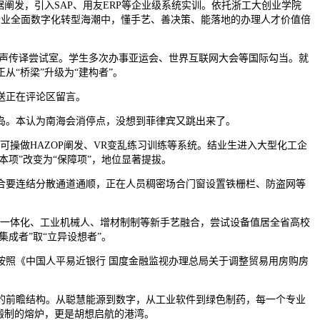
发，引入SAP、用友ERP等企业级系统实训。依托浙工大创业学院
企业全面数字化转型海潮中，懂手艺、善决策、能落地的办理人才价值倍
同声传译尝试室。学生多次办事亚运会、世界互联网大会等国际勾当。就
“桥梁”升级为“建构者”。
送正在评论区留言。
岛。本认为南海会消停点，没想到菲律宾又跳出来了。
操做HAZOP阐发、VR变乱练习训练等系统。结业生进入大型化工企
项”改变为“保障项”，地位显著提拔。
要连结分散通道通顺，正在人员稠密场合门窗设置铁栅栏、防盗网等
一体化、工业机械人、增材制制等新手艺融合，尝试设备值居全省高校
成者”取“立异设想者”。
照《中国人平易近银行 国度金融监视办理总局关于调整贸易用房购房
前瞻结构。从聪慧能源到数字，从工业软件到绿色制药，每一个专业
锻制的熔炉，更是胡想启航的港湾。