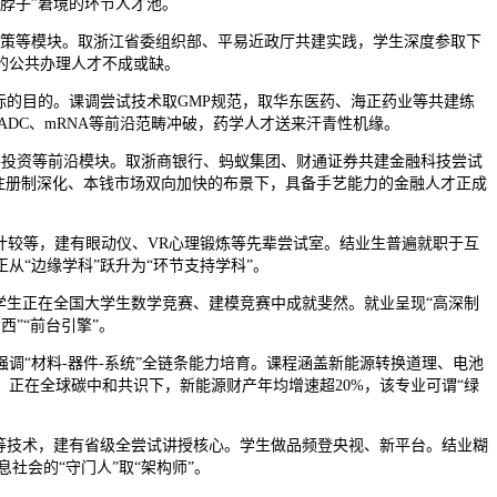
脖子”窘境的环节人才池。
策等模块。取浙江省委组织部、平易近政厅共建实践，学生深度参取下
的公共办理人才不成或缺。
的目的。课调尝试技术取GMP规范，取华东医药、海正药业等共建练
ADC、mRNA等前沿范畴冲破，药学人才送来汗青性机缘。
ESG投资等前沿模块。取浙商银行、蚂蚁集团、财通证券共建金融科技尝试
正在注册制深化、本钱市场双向加快的布景下，具备手艺能力的金融人才正成
计较等，建有眼动仪、VR心理锻炼等先辈尝试室。结业生普遍就职于互
“边缘学科”跃升为“环节支持学科”。
生正在全国大学生数学竞赛、建模竞赛中成就斐然。就业呈现“高深制
”“前台引擎”。
“材料-器件-系统”全链条能力培育。课程涵盖新能源转换道理、电池
正在全球碳中和共识下，新能源财产年均增速超20%，该专业可谓“绿
等技术，建有省级全尝试讲授核心。学生做品频登央视、新平台。结业糊
社会的“守门人”取“架构师”。