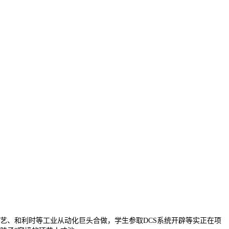
艺、和利时等工业从动化巨头合做，学生参取DCS系统开辟等实正在项