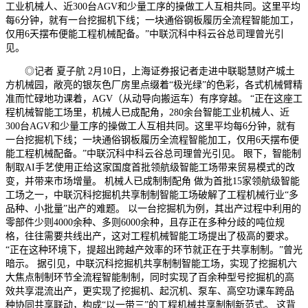
工业机械人、近300台AGV和少量工序的操做工人互相共同。这里平均
每6分钟，就有一台挖掘机下线；一块通俗钢板履历全流程智能加工，
仅用6天摆布便能工程机械配备。”中联沉科中科云谷总司理曾光引
见。
◎记者 夏子航 2月10日，上海证券报记者走进中联聪慧财产城土
方机械园，敞亮的银灰色厂房里点缀着“极光绿”的色彩，各式机械臂精
准而忙碌地功课着，AGV（从动导向搬运车）有序穿越。 “正在这座工
程机械智能工场里，机械人已成配角，280余台智能工业机械人、近
300台AGV和少量工序的操做工人互相共同。这里平均每6分钟，就有
一台挖掘机下线；一块通俗钢板履历全流程智能加工，仅用6天摆布便
能工程机械配备。”中联沉科中科云谷总司理曾光引见。 眼下，智能制
制取AI手艺使用正给这家国度首批领航级智能工场带来贸易模式的改
变，并带来市场增量。 机械人已成制制配角 做为首批15家领航级智能
工场之一，中联沉科挖掘机共享制制智能工场破解了工程机械行业“多
品种、小批量”出产的难题。 以一台挖掘机为例，其出产过程中利用的
零部件少则4000余种、多则6000余种，且存正在多种分歧的吨位规
格，往往需要共线出产，这对工程机械智能工场提出了极高的要求。
“正在这种环境下，提超出跨越产效率的环节就正在于共享制制。”曾光
暗示。 据引见，中联沉科挖掘机共享制制智能工场，实现了挖掘机六
大焦点制制环节全流程智能制制，同时实现了百余种型号挖掘机的高
效共享混流出产，更实现了挖掘机、起沉机、泵车、高空功课车跨品
种协同共享联动，构成“以一带三”的工程机械共享制制新范式。 这背