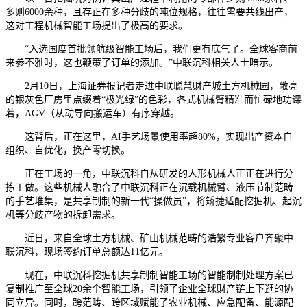
多则6000余种，且存正在多种分歧的吨位规格，往往需要共线出产，
这对工程机械智能工场提出了极高的要求。
“入选国度首批领航级智能工场后，我们更有底气了。全球客商前
来参不雅时，这也鞭策了订单的添加。”中联沉科相关人士暗示。
2月10日，上海证券报记者走进中联聪慧财产城土方机械园，敞亮
的银灰色厂房里点缀着“极光绿”的色彩，各式机械臂精准而忙碌地功课
着，AGV（从动导向搬运车）有序穿越。
这背后，正在这里，AI手艺场景使用率超80%，实现出产资本自
组织、自优化，换产零切换。
正在工场的一角，中联沉科自从研发的人形机械人正正在进行分
拣工做。这些机械人融合了中联沉科正在沉载机械臂、液压节制范畴
的手艺堆集，是共享制制的新一代“操做员”，将矫捷适配挖掘机、起沉
机等分歧产物的拆卸需求。
近日，来自全球土方机械、矿山机械范畴的浩繁专业客户齐聚中
联沉科，现场签约订单总额达11亿元。
现在，中联沉科挖掘机共享制制智能工场的智能制制处理方案已
复制推广至全球20余个智能工场，引领了企业全球财产链上下逛的协
同立异。同时，跨范畴、跨区域赋能了农业机械、应急配备、能源配