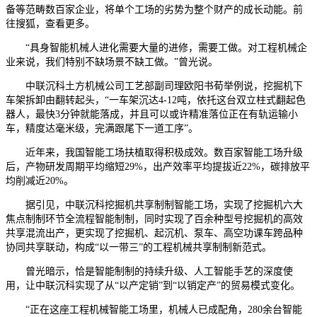
备等范畴数百家企业，将单个工场的劣势为整个财产的成长动能。前
往搜狐，查看更多。
“具身智能机械人进化需要大量的进修，需要工做。对工程机械企
业来说，我们特别不缺场景不缺工做。”曾光说。
中联沉科土方机械公司工艺部副司理欧阳书荀举例说，挖掘机下
车架拆卸由翻转起头，“一车架沉达4-12吨，依托这台双立柱式翻起色
器人，最快3分钟就能落成，并且可以或许精准落位正在有轨运输小
车，精度达毫米级，完满跟尾下一道工序”。
近年来，我国智能工场扶植取得积极成效。数百家智能工场升级
后，产物研发周期平均缩短29%，出产效率平均提拔近22%，碳排放平
均削减近20%。
据引见，中联沉科挖掘机共享制制智能工场，实现了挖掘机六大
焦点制制环节全流程智能制制，同时实现了百余种型号挖掘机的高效
共享混流出产，更实现了挖掘机、起沉机、泵车、高空功课车跨品种
协同共享联动，构成“以一带三”的工程机械共享制制新范式。
曾光暗示，恰是智能制制的持续升级、人工智能手艺的深度使
用，让中联沉科实现了从“以产定销”到“以销定产”的贸易模式变化。
“正在这座工程机械智能工场里，机械人已成配角，280余台智能