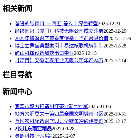
相关新闻
奋进的张家口“十四五”答卷｜绿色转型
2025-12-31
经纬同舟（厦门）科技无限公司成立注册
2025-12-29
2025年资深财产察看家保举：当前最具价值
2025-12-29
博士立异坐典型案例｜易达核联机械制制
2025-12-28
矿山机械设备加快出口中亚
2025-12-15
【项目】安徽宏泰纸业无限公司年产24万
2025-12-14
栏目导航
新闻中心
宜宾市聚力打造川红茶业新“饮”擎
2025-01-06
地方文明委关于第四届全国文明城市（区
2025-10-31
丘区农机配备财产园：全链条冲破建集群
2025-12-17
2长儿东南亚精品
2025-09-28
灵鸽科技(已切换)
2025-12-07