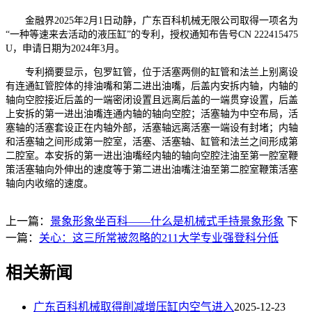
金融界2025年2月1日动静，广东百科机械无限公司取得一项名为
“一种等速来去活动的液压缸”的专利，授权通知布告号CN 222415475
U，申请日期为2024年3月。
专利摘要显示，包罗缸管，位于活塞两侧的缸管和法兰上别离设
有连通缸管腔体的排油嘴和第二进出油嘴，后盖内安拆内轴，内轴的
轴向空腔接近后盖的一端密闭设置且远离后盖的一端贯穿设置，后盖
上安拆的第一进出油嘴连通内轴的轴向空腔；活塞轴为中空布局，活
塞轴的活塞套设正在内轴外部，活塞轴远离活塞一端设有封堵；内轴
和活塞轴之间形成第一腔室，活塞、活塞轴、缸管和法兰之间形成第
二腔室。本安拆的第一进出油嘴经内轴的轴向空腔注油至第一腔室鞭
策活塞轴向外伸出的速度等于第二进出油嘴注油至第二腔室鞭策活塞
轴向内收缩的速度。
上一篇：
景象形象坐百科——什么是机械式手持景象形象
下
一篇：
关心：这三所常被忽略的211大学专业强登科分低
相关新闻
广东百科机械取得削减增压缸内空气进入
2025-12-23