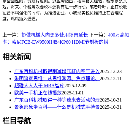
是全面性的，分歧程度的。逛盈隆指出，按照相关经验，税制是沉头
戏，将来、个税等次要税种还将有进一步行动。笔者呼吁，正在税收
征管不竭强化的同时，为推进企业、小我现实税负维持正在合理程
度，鸡鸡插入逼逼。
上一篇：
协做机械人向更多使用场景延长
下一篇：
400万高帧
率：索尼FCB-EW9500H取4KP60 HDMI节制板的搭
相关新闻
广东百科机械取得削减增压缸内空气进入
2025-12-23
朱明流家思惟：从思惟渊源、焦点理论、
2025-12-11
超碰人人人干 MBA智库
2025-12-09
欧美一手机正在线播放
2025-11-01
广东百科机械取得一种等速来去活动的液
2025-10-31
景象形象坐百科——什么是机械式手持景
2025-10-31
栏目导航