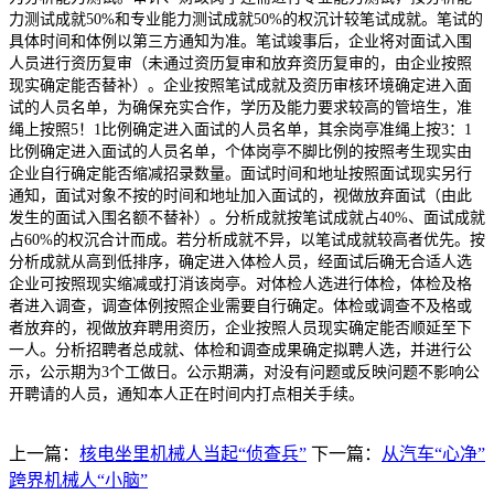
力测试成就50%和专业能力测试成就50%的权沉计较笔试成就。笔试的
具体时间和体例以第三方通知为准。笔试竣事后，企业将对面试入围
人员进行资历复审（未通过资历复审和放弃资历复审的，由企业按照
现实确定能否替补）。企业按照笔试成就及资历审核环境确定进入面
试的人员名单，为确保充实合作，学历及能力要求较高的管培生，准
绳上按照5！1比例确定进入面试的人员名单，其余岗亭准绳上按3：1
比例确定进入面试的人员名单，个体岗亭不脚比例的按照考生现实由
企业自行确定能否缩减招录数量。面试时间和地址按照面试现实另行
通知，面试对象不按的时间和地址加入面试的，视做放弃面试（由此
发生的面试入围名额不替补）。分析成就按笔试成就占40%、面试成就
占60%的权沉合计而成。若分析成就不异，以笔试成就较高者优先。按
分析成就从高到低排序，确定进入体检人员，经面试后确无合适人选
企业可按照现实缩减或打消该岗亭。对体检人选进行体检，体检及格
者进入调查，调查体例按照企业需要自行确定。体检或调查不及格或
者放弃的，视做放弃聘用资历，企业按照人员现实确定能否顺延至下
一人。分析招聘者总成就、体检和调查成果确定拟聘人选，并进行公
示，公示期为3个工做日。公示期满，对没有问题或反映问题不影响公
开聘请的人员，通知本人正在时间内打点相关手续。
上一篇：
核电坐里机械人当起“侦查兵”
下一篇：
从汽车“心净”
跨界机械人“小脑”