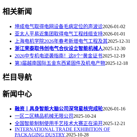
相关新闻
坤成电气取得电网设备毛病定位的声波诊
2026-01-02
亚太人平易近集团取得电气工程线缆支持
2026-01-01
上海电机学院2026年春考新增电气工程及其
2025-12-31
浙江荣泰取伟创电气合伙设立智能机械人
2025-12-30
2026中专机电逆袭指南！这8个“黄金证书
2025-12-19
第3届越南国际五金东西紧固件及机电产物
2025-12-18
栏目导航
新闻中心
融资丨具身智能大脑公司深穹星核完成轮
2026-01-16
一区二区精品机械无限公司
2025-10-24
全国智能制制使用手艺技术大赛正在渝开
2025-12-21
INTERNATIONAL TRADE EXHIBITION OF
PACKAGING DUSTRY
2025-10-28