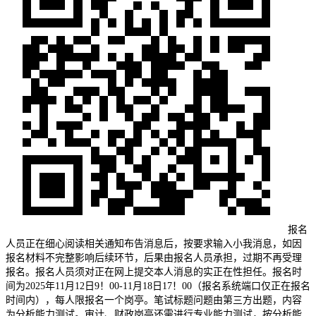
报名
人员正在细心阅读相关通知布告消息后，按要求输入小我消息，如因
报名材料不完整影响后续环节，后果由报名人员承担，过期不再受理
报名。报名人员须对正在网上提交本人消息的实正在性担任。报名时
间为2025年11月12日9！00-11月18日17！00（报名系统端口仅正在报名
时间内），每人限报名一个岗亭。笔试标题问题由第三方出题，内容
为分析能力测试。审计、财政岗亭还需进行专业能力测试，按分析能