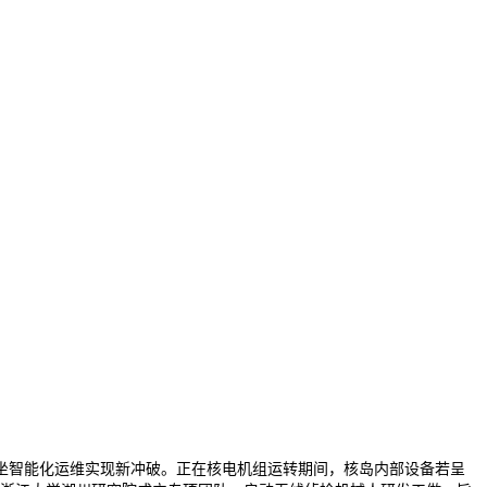
智能化运维实现新冲破。正在核电机组运转期间，核岛内部设备若呈