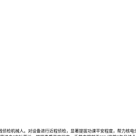
侦检机械人。对设备进行近程侦检，显著提拔功课平安程度，帮力核电坐