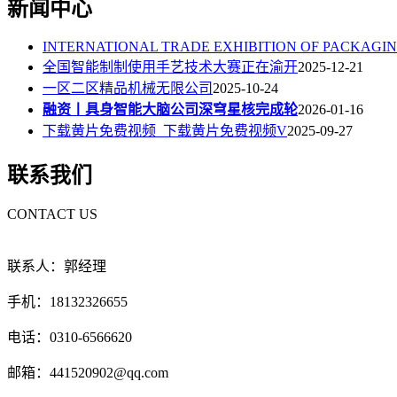
新闻中心
INTERNATIONAL TRADE EXHIBITION OF PACKAGI
全国智能制制使用手艺技术大赛正在渝开
2025-12-21
一区二区精品机械无限公司
2025-10-24
融资丨具身智能大脑公司深穹星核完成轮
2026-01-16
下载黄片免费视频_下载黄片免费视频V
2025-09-27
联系我们
CONTACT US
联系人：郭经理
手机：18132326655
电话：0310-6566620
邮箱：441520902@qq.com