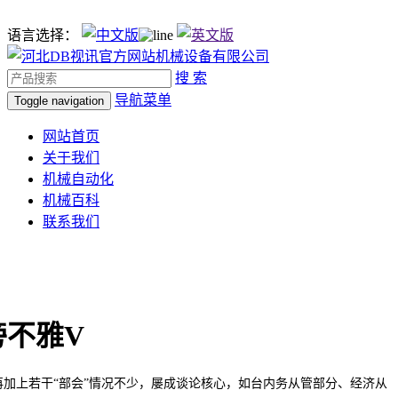
语言选择：
搜 索
导航菜单
Toggle navigation
网站首页
关于我们
机械自动化
机械百科
联系我们
旁不雅V
上若干“部会”情况不少，屡成谈论核心，如台内务从管部分、经济从