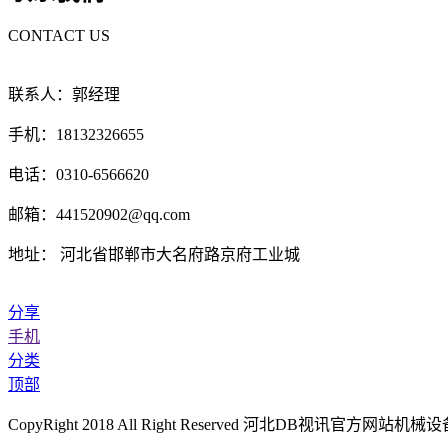
CONTACT US
联系人：郭经理
手机：18132326655
电话：0310-6566620
邮箱：441520902@qq.com
地址： 河北省邯郸市大名府路京府工业城
分享
手机
分类
顶部
CopyRight 2018 All Right Reserved 河北DB视讯官方