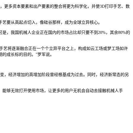
，更多资本要素和出产要素的整合将更为科学化，并使3D打印手艺、数
手艺要从高起点切入，像硅谷那样，成为全球立异核心。
，我国机械人企业正在国内的市场占比却只要不到20%，其余80%的
等手艺将逐渐融合正在一个个立异平台之上，构成如云工场或梦工场如许
期的成长标的目的。”罗军说。
变，经济增加的高增加阶段曾经根基成为过去。同时，经济新常态的另
能够无效打开使用市场，让更多的用户无机会自动去接触机械人手
。