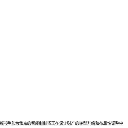
等新兴手艺为焦点的智能制制将正在保守财产的转型升级和布局性调整中