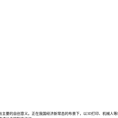
有主要的自创意义。正在我国经济新常态的布景下，以3D打印、机械人