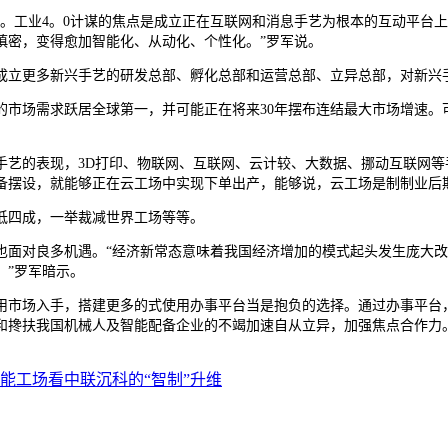
工业4。0计谋的焦点是成立正在互联网和消息手艺为根本的互动平台上
慎密，变得愈加智能化、从动化、个性化。”罗军说。
立更多新兴手艺的研发总部、孵化总部和运营总部、立异总部，对新兴
场需求跃居全球第一，并可能正在将来30年摆布连结最大市场增速。可是
手艺的表现，3D打印、物联网、互联网、云计较、大数据、挪动互联网
备摆设，就能够正在云工场中实现下单出产，能够说，云工场是制制业后
低四成，一举裁减世界工场等等。
面对良多机遇。“经济新常态意味着我国经济增加的模式起头发生庞大改
。”罗军暗示。
市场入手，搭建更多的式使用办事平台当是抱负的选择。通过办事平台，
和搀扶我国机械人及智能配备企业的不竭加速自从立异，加强焦点合作力
能工场看中联沉科的“智制”升维