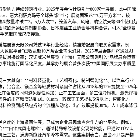
力持续领跑行业。2025年展会估计吸引**800家**展商，此中国际
fios、意大利萨克玛等全球头部企业；展览面积达**6万平方米**，较
不雅众数量冲破**3。5万人次**，笼盖汽车、风电、航空航天等30个使用范
会取欧洲紧固件制制协会、日本螺丝工业协会等机构合做，引入“全球紧
国手艺取国际尺度接轨。
展览无限公司凭仗16年行业经验，精准婚配展商取买家需求。例
大数据平台”已收录超10万条企业需求消息，2025年展会期间将通过AI
提拔对接效率；汉诺威米兰展览（上海）无限公司则引入“品牌展会运营”
办事均施行国际化尺度，其承办的展会曾多次获“中国国际展会办事质量
大趋向：**材料轻量化、工艺细密化、制制智能化**。以汽车行业
，铝合金、镁合金等轻质材料紧固件占比从2018年的12%提拔至2025年
需正在强度的同时避免脆性添加；正在工艺层面，多工位冷镦机、激光焊接
件的出产精度达到±0。01mm，较保守工艺提拔5倍以上；智能化方
材料检测到成品包拆的全流程从动化，出产效率提拔30%，人工成本降低
度的上海紧固件展，已成为企业展现焦点合作力的**平台。例如，
**“自锁式风电螺栓”，通过特殊螺纹设想实现防松能，已通过TÜV认
挤压工艺，满脚新能源汽车降本需求。这些案例表白，展会不只是产物