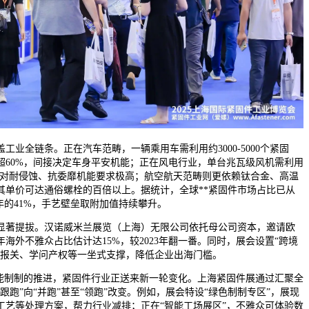
全链条。正在汽车范畴，一辆乘用车需利用约3000-5000个紧固
超60%，间接决定车身平安机能；正在风电行业，单台兆瓦级风机需利用
件，对耐侵蚀、抗委靡机能要求极高；航空航天范畴则更依赖钛合金、高温
其单价可达通俗螺栓的百倍以上。据统计，全球**紧固件市场占比已从
025年的41%，手艺壁垒取附加值持续攀升。
著提拔。汉诺威米兰展览（上海）无限公司依托母公司资本，邀请欧
5年海外不雅众占比估计达15%，较2023年翻一番。同时，展会设置“跨境
、报关、学问产权等一坐式支撑，降低企业出海门槛。
制制的推进，紧固件行业正送来新一轮变化。上海紧固件展通过汇聚全
跟跑”向“并跑”甚至“领跑”改变。例如，展会特设“绿色制制专区”，展现
工艺等处理方案，帮力行业减排；正在“智能工场展区”，不雅众可体验数