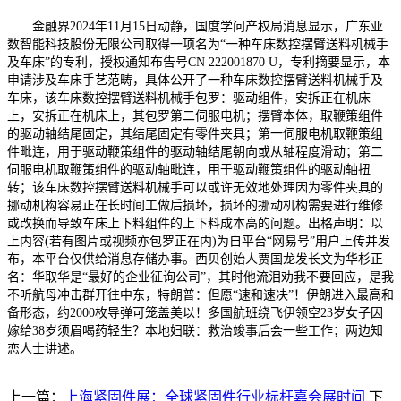
金融界2024年11月15日动静，国度学问产权局消息显示，广东亚
数智能科技股份无限公司取得一项名为“一种车床数控摆臂送料机械手
及车床”的专利，授权通知布告号CN 222001870 U，专利摘要显示，本
申请涉及车床手艺范畴，具体公开了一种车床数控摆臂送料机械手及
车床，该车床数控摆臂送料机械手包罗：驱动组件，安拆正在机床
上，安拆正在机床上，其包罗第二伺服电机；摆臂本体，取鞭策组件
的驱动轴结尾固定，其结尾固定有零件夹具；第一伺服电机取鞭策组
件毗连，用于驱动鞭策组件的驱动轴结尾朝向或从轴程度滑动；第二
伺服电机取鞭策组件的驱动轴毗连，用于驱动鞭策组件的驱动轴扭
转；该车床数控摆臂送料机械手可以或许无效地处理因为零件夹具的
挪动机构容易正在长时间工做后损坏，损坏的挪动机构需要进行维修
或改换而导致车床上下料组件的上下料成本高的问题。出格声明：以
上内容(若有图片或视频亦包罗正在内)为自平台“网易号”用户上传并发
布，本平台仅供给消息存储办事。西贝创始人贾国龙发长文为华杉正
名：华取华是“最好的企业征询公司”，其时他流泪劝我不要回应，是我
不听航母冲击群开往中东，特朗普：但愿“速和速决”！伊朗进入最高和
备形态，约2000枚导弹可笼盖美以！多国航班绕飞伊领空23岁女子因
嫁给38岁须眉喝药轻生？本地妇联：救治竣事后会一些工作；两边知
恋人士讲述。
上一篇：
上海紧固件展：全球紧固件行业标杆嘉会展时间
下