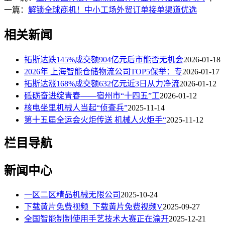
一篇：
解锁全球商机！中小工场外贸订单接单渠道优选
相关新闻
拓斯达跌145%成交额904亿元后市能否无机会
2026-01-18
2026年 上海智能仓储物流公司TOP5保举：专
2026-01-17
拓斯达涨168%成交额632亿元近3日从力净流
2026-01-12
砥砺奋进绽青春——宿州市“十四五”工
2026-01-12
核电坐里机械人当起“侦查兵”
2025-11-14
第十五届全运会火炬传送 机械人火炬手“
2025-11-12
栏目导航
新闻中心
一区二区精品机械无限公司
2025-10-24
下载黄片免费视频_下载黄片免费视频V
2025-09-27
全国智能制制使用手艺技术大赛正在渝开
2025-12-21