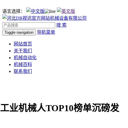
语言选择：
搜 索
导航菜单
Toggle navigation
网站首页
关于我们
机械自动化
机械百科
联系我们
国工业机械人TOP10榜单沉磅发