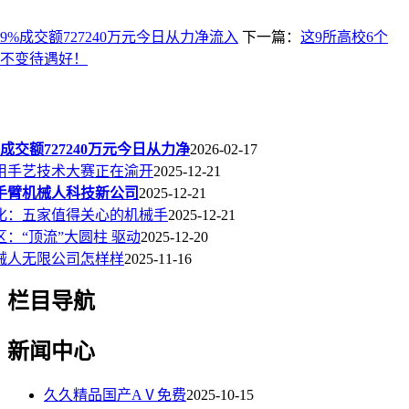
9%成交额727240万元今日从力净流入
下一篇：
这9所高校6个
不变待遇好！
成交额727240万元今日从力净
2026-02-17
用手艺技术大赛正在渝开
2025-12-21
手臂机械人科技新公司
2025-12-21
动化：五家值得关心的机械手
2025-12-21
：“顶流”大圆柱 驱动
2025-12-20
械人无限公司怎样样
2025-11-16
栏目导航
新闻中心
久久精品国产AⅤ免费
2025-10-15