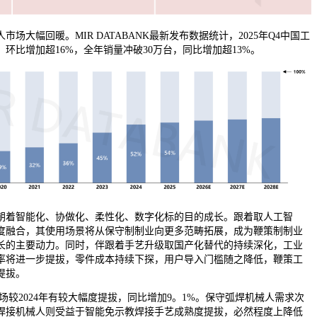
场大幅回暖。MIR DATABANK最新发布数据统计，2025年Q4中国工
，环比增加超16%，全年销量冲破30万台，同比增加超13%。
着智能化、协做化、柔性化、数字化标的目的成长。跟着取人工智
度融合，其使用场景将从保守制制业向更多范畴拓展，成为鞭策制制业
长的主要动力。同时，伴跟着手艺升级取国产化替代的持续深化，工业
率将进一步提拔，零件成本持续下探，用户导入门槛随之降低，鞭策工
提拔。
xis市场较2024年有较大幅度提拔，同比增加9。1%。保守弧焊机械人需求次
焊接机械人则受益于智能免示教焊接手艺成熟度提拔，必然程度上降低