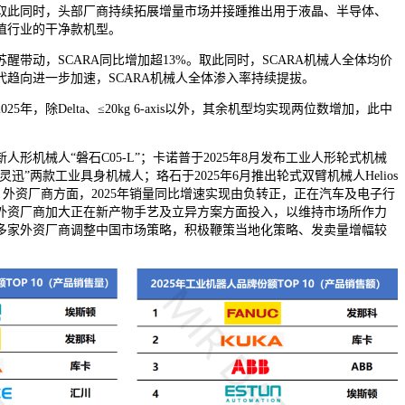
取此同时，头部厂商持续拓展增量市场并接踵推出用于液晶、半导体、
值行业的干净款机型。
醒带动，SCARA同比增加超13%。取此同时，SCARA机械人全体均价
代趋向进一步加速，SCARA机械人全体渗入率持续提拔。
，除Delta、≤20kg 6-axis以外，其余机型均实现两位数增加，此中
人形机械人“磐石C05-L”；卡诺普于2025年8月发布工业人形轮式机械
“灵迅”两款工业具身机械人；珞石于2025年6月推出轮式双臂机械人Helios
X。外资厂商方面，2025年销量同比增速实现由负转正，正在汽车及电子行
外资厂商加大正在新产物手艺及立异方案方面投入，以维持市场所作力
多家外资厂商调整中国市场策略，积极鞭策当地化策略、发卖量增幅较