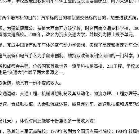
6年，学校应我国铁道机车车辆工业的成长需要而建立，时为大连机车车辆制
两个培育标的目的：汽车标的目的和轨道交通标的目的，想要进铁系统
，为建筑康藏公、扶植大西南开办该学校，时名西南交通专科学校，19
省部共建高校。2006年，改名为沉庆交通大学，并增列为博士授予单元。
，完成中国所有动车车体的空气动力学设想，实现了高速和提速列车全体
气设备和电气手艺为手段来创制、维持取改善限制空间和的一门科学，
都会共建，位各国家首批世界一流学科扶植高校、211工程。学校189
是“交通大学”最早两大泉源之一。
饭碗，能具有一份不变的收入。
通运输、交通工程、机械设想制制及其从动化、物流办理、工程办理等
速、青藏铁扶植、大秦铁沉载运输、磁悬浮列车、高速铁扶植和城市轨道
几天）。休假时间还能够干份兼职多一份收入喔！
系其时三军沉点院校；1979年被列为全国沉点高档院校；1984年转属