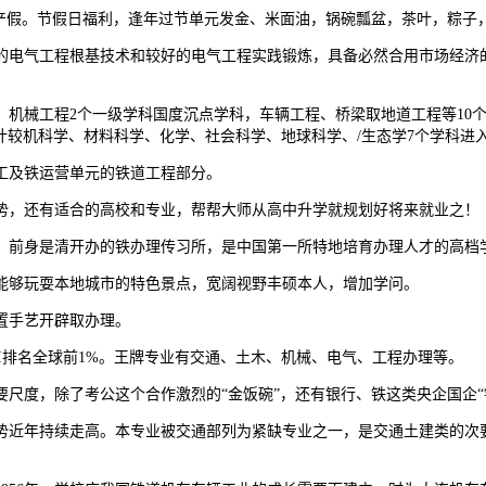
假。节假日福利，逢年过节单元发金、米面油，锅碗瓢盆，茶叶，粽子
电气工程根基技术和较好的电气工程实践锻炼，具备必然合用市场经济的
机械工程2个一级学科国度沉点学科，车辆工程、桥梁取地道工程等10个
计较机科学、材料科学、化学、社会科学、地球科学、/生态学7个学科进入E
及铁运营单元的铁道工程部分。
，还有适合的高校和专业，帮帮大师从高中升学就规划好将来就业之！
，前身是清开办的铁办理传习所，是中国第一所特地培育办理人才的高档
够玩耍本地城市的特色景点，宽阔视野丰硕本人，增加学问。
置手艺开辟取办理。
I排名全球前1%。王牌专业有交通、土木、机械、电气、工程办理等。
度，除了考公这个合作激烈的“金饭碗”，还有银行、铁这类央企国企“
近年持续走高。本专业被交通部列为紧缺专业之一，是交通土建类的次要