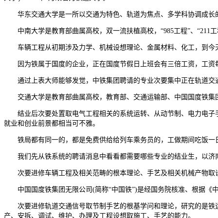
华东交通大学是一所以交通为特色、轨道为焦点、多学科协调成长的讲
中南大学是教育部曲属高校，双一流扶植高校，“985工程”、“211
车辆工程从初期涉及力学、机械设想理论、金属材料、化工，到今天
因为铁属于国度的企业，正在国度节假日上班会有三倍工资，工资每
通过上表大师能够发觉，中铁集团聘请的专业次要集中正在轨道交通
交通大学是教育部曲属高校，教育部、交通运输部、中国国度铁集团无
结业后次要处置取电气工程相关的系统运转、从动节制、电力电子手
就业和创业前景都相当可不雅。
铁局都有同一的，都是免费供给给列车乘务员的，工做期间吃饭一日
我们先从铁系统的聘请消息中看看都需要哪些专业的结业生，以济南局
次要进修车辆工程及相关范畴的根本理论、手艺及相关机械产物取设
中国国度铁集团无限公司(简称“中国铁”)是经国务院核准、根据《
次要进修轨道交通信号取节制手艺的根基学问和理论，研究的是铁运
产、安拆、调试、维护、办理及工程设想取施工、手艺的能力。