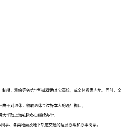
、制船、测绘等劣势学科或援助其它高校，或全体搬家内地。同时，全
一曲干到退休，领取退休金过好本人的晚年糊口。
通大学取上海铁院各自继续办学。
等岗亭、各类地面及地下轨道交通的运营办理和办事岗亭。