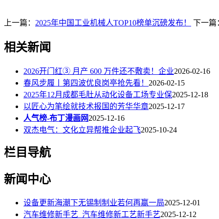
上一篇：
2025年中国工业机械人TOP10榜单沉磅发布！
下一篇
相关新闻
2026开门红③ 月产 600 万件还不敷卖！企业
2026-02-16
春风步履丨第四波优良岗亭抢先看！
2026-02-15
2025年12月成都毛肚从动化设备工场专业保
2025-12-18
以匠心为笔绘就技术报国的芳华华章
2025-12-17
人气榜-布丁漫画网
2025-12-16
双杰电气：文化立异帮推企业起飞
2025-10-24
栏目导航
新闻中心
设备更新海潮下无锡制制业若何再赢一局
2025-12-01
汽车维修新手艺_汽车维修新工艺新手艺
2025-12-12