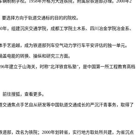
制学校。1958年升格为大连铁院，附属原铁道部办理。2000年2
，要选择方向于轨道交通标的目的的院校。
60年，组建沉庆交通学院，成都工学院土木系、四川冶金学院冶金系、
手艺逾越，成为铁道部列车空气动力学行车平安评估的独一单元。
涵盖电能的转换、操纵和研究三方面。
6年建立于山海关，时称“北洋铁官私塾”，是中国第一所工程教育高档
。前往搜狐，查看更多。
交通焦点手艺自从研发等中国轨道交通成长的严沉汗青事务，取得了
铁道部，改名为铁院；2000年划转省，实行地方取处所共建，为省沉点