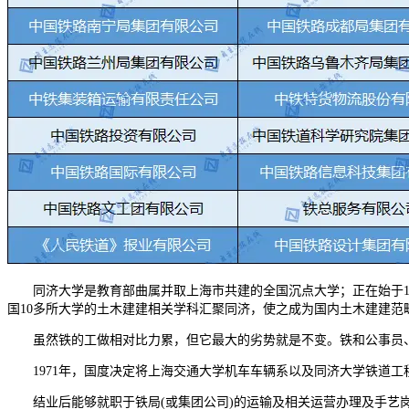
同济大学是教育部曲属并取上海市共建的全国沉点大学；正在始于19
国10多所大学的土木建建相关学科汇聚同济，使之成为国内土木建建范
虽然铁的工做相对比力累，但它最大的劣势就是不变。铁和公事员、
1971年，国度决定将上海交通大学机车车辆系以及同济大学铁道工程
结业后能够就职于铁局(或集团公司)的运输及相关运营办理及手艺岗