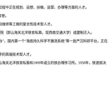
程中正在规划、设想、扶植、运营、办理等方面的人才。
佳誉。
取维修等工做的复合性技术型人才。
院（即山海关北洋铁官私塾，现西南交通大学）成建制迁入。
”、国内第一个“海底持久科学不雅测系统”等一批严沉科研平台，正在
亭的高端技术型人才。
北洋铁官私塾和1909年成立的铁办理传习所。1958年，铁道部决