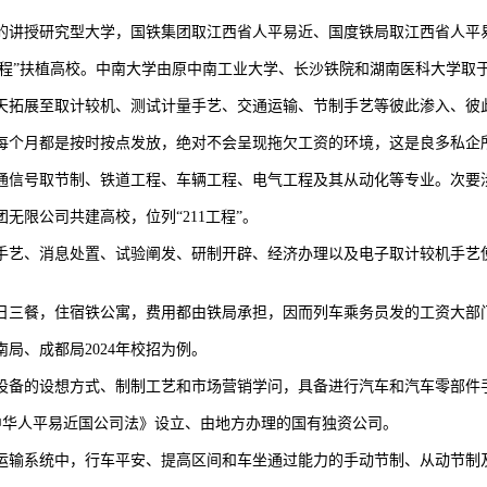
授研究型大学，国铁集团取江西省人平易近、国度铁局取江西省人平易
工程”扶植高校。中南大学由原中南工业大学、长沙铁院和湖南医科大学取于
拓展至取计较机、测试计量手艺、交通运输、节制手艺等彼此渗入、彼
个月都是按时按点发放，绝对不会呈现拖欠工资的环境，这是良多私企
信号取节制、铁道工程、车辆工程、电气工程及其从动化等专业。次要
限公司共建高校，位列“211工程”。
艺、消息处置、试验阐发、研制开辟、经济办理以及电子取计较机手艺使
三餐，住宿铁公寓，费用都由铁局承担，因而列车乘务员发的工资大部
、成都局2024年校招为例。
备的设想方式、制制工艺和市场营销学问，具备进行汽车和汽车零部件
中华人平易近国公司法》设立、由地方办理的国有独资公司。
输系统中，行车平安、提高区间和车坐通过能力的手动节制、从动节制及