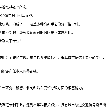
近“双共建”高校。
2000年归并组建而成。
此联系，构成了一门涵盖多种高新手艺的分析性学科。
所做不到的，终究私企面对的风险是不成意料的。
涉及以下专业！
用等范畴的工做。每年铁系统聘请中，根基城市招这个专业的学生，
门能够充任本人的零花钱。
手艺研究、设想、制制和汽车营销办理方面的根基能力。
近程节制手艺。遭到本学科相关锻炼，具有城市轨道交通信号设备出