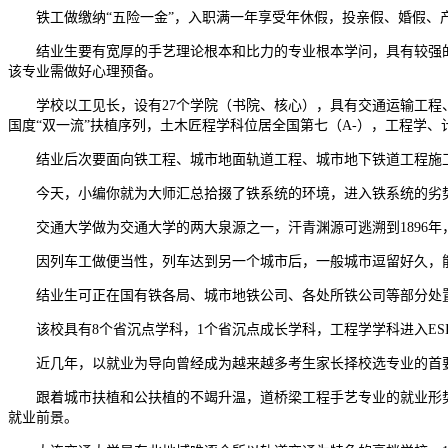
铁工做缴纳“五险一金”，入职满一年享受年休假，投亲假、婚假、产
结业生要有宽厚的手艺理论根本和比力的专业根本学问，具有较强的
该专业需做好心理预备。
学校以工见长，设有27个学院（书院、核心），具有交通运输工程、
国度“双一流”扶植序列，土木匠程学科位居全国第七（A-），工程学、
结业后次要面向铁工程、城市地面轨道工程、城市地下铁道工程施工
今天，小编你就为大师汇总拾掇了铁系统的环境，进入铁系统的劣势
交通大学做为交通大学的两大泉源之一，汗青渊源可逃溯到1896年
因列车工做便当性，列车达到另一个城市后，一般城市逗留好久，能
结业生可正在国有铁各局、城市地铁公司、各处所铁公司等部分处
该校具有8个省沉点学科，1个省沉点成长学科，工程学学科进入ES
近几年，以就业为导向曾经成为越来越多考生家长择校选专业的首要尺
跟着城市扶植和公扶植的不竭升温，道桥梁工程手艺专业的就业形势
就业前景。