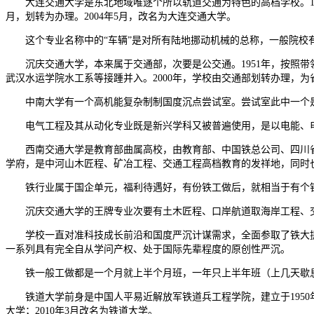
大连交通大学是东北地域唯逐个所以轨道交通为特色的高档学校。195
月，划转为办理。2004年5月，改名为大连交通大学。
这个专业名称中的“车辆”是对所有陆地挪动机械的总称，一般院校有
沉庆交通大学，本来属于交通部，次要是公交通。1951年，按照带领
武汉水运学院水工系等接踵并入。2000年，学校由交通部划转办理，为
中南大学有一个高机能复杂制制国度沉点尝试室。尝试室此中一个是
电气工程及其从动化专业既是新兴学科又被普遍使用，是以电能、电
西南交通大学是教育部曲属高校，由教育部、中国铁总公司、四川省和成
学府，是中河山木匠程、矿冶工程、交通工程高档教育的发祥地，同时也
铁行业属于国企单元，福利待遇好，有份铁工做后，就相当于有个铁
沉庆交通大学的王牌专业次要有土木匠程、口岸航道取海岸工程、交
学校一直对准科技成长前沿和国度严沉计谋需求，全面参取了铁大提
一系列具有完全自从学问产权、处于国际先辈程度的原创性严沉。
铁一般工做都是一个月就上半个月班，一年只上半年班（上几天歇息
铁道大学前身是中国人平易近解放军铁道兵工程学院，建立于1950年，
大学；2010年3月改名为铁道大学。