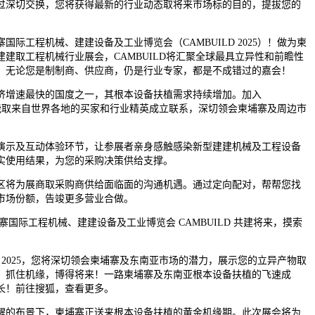
过深切交换，您将获得最新的行业动态取将来市场标的目的，提拔您的
国际工程机械、建建设备及工业博览会（CAMBUILD 2025）！做为柬
建取工程机械行业展会，CAMBUILD将汇聚全球最具立异性和前瞻性
。无论您是制制商、供应商，仍是行业专家，都是不成错过的嘉会！
增速最快的国度之一，其根本设备扶植需求持续增加。加入
5，您将能取来自世界各地的买家和行业精英成立联系，深切领会柬埔寨及周边市
示及互动体验环节，让参展者亲身感触感染新型建建机械及工程设备
实使用结果，为您的采购决策供给支撑。
将为展商取采购商供给面临面的沟通机遇。通过定向配对，帮帮您找
市场份额，告竣更多营业合做。
埔寨国际工程机械、建建设备及工业博览会 CAMBUILD 共建将来，摸索
 2025，您将深切领会柬埔寨及东南亚市场的潜力，展示您的立异产物取
，抓住机缘，博得将来！一路柬埔寨及东南亚根本设备扶植的飞速成
长！前往搜狐，查看更多。
的布景下，柬埔寨正送来根本设备扶植的黄金机缘期。此次展会将为