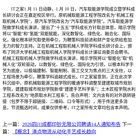
IT之家1 月 11 日动静，1 月 10 日，汽车取能源学院成立暨学科成
长研讨会正在嘉定校区举行。原机械取能源工程学院改名为“机械工程
取机械人学院”，原汽车学院改名为“汽车取能源学院”。汽车取能源学
院做学科成长演讲，提出了“十五五”学科成长方针取总体思，暗示学院
将以“智能”和“氢能”双能赋能，深化数智化、绿色化、融合化、国际
化，强化根本研究取使用牵引，为鞭策科技前进和财产变化供给愈加
无力的智力支持。正在机械工程取机械人学院学科成长研讨会上，颁
布了同济大学机械工程取机械人学院学科成长计谋征询委员会聘书。
机械工程取机械人学院做学科成长演讲，暗示学院将以“智能化”取“机
械人化”双轮驱动，以数智化、绿色化、国际化为引领，以根本科学手
艺为底座，以极端建制、智能制制、医工交叉为焦点的三大支柱，以
工程场景为牵引，鞭策学科逾越式成长。IT之家留意到，正在此次学
科沉组中，原机械取能源工程学院的暖通学科调整至建建取城市规划
学院，建建取城市规划学院新增“建建手艺科学系”；土木匠程学院水利
工程系改名为“地质取水利工程系”。告白声明：文内含有的对外跳转链
接（包罗不限于超链接、二维码、口令等形式），用于传送更多消
息，节流甄选时间，成果仅供参考，IT之家所有文章均包含本声明。
上一篇：
2026四川成都印钞无限公司聘请14人通知布告
下一
篇：
【概念】清点物流从动化手艺成长趋向