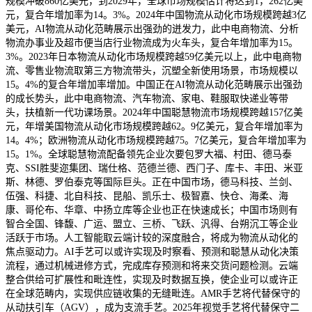
规模冲破860亿美元，到2029年，全球市场规模估计将达到1，262亿美
元，复合年增加率为14。3%。2024年中国物流从动化市场规模跨越3亿
美元，AI物流从动化范畴展示出强劲的迸发力，此中电商物流、分析
物流办事业及超市便当店行业物流成为火车头，复合年增加率为15。
3%。2023年日本物流从动化市场规模跨越59亿美元以上，此中电商物
流、零售业物流取第三方物流带头，沉塑全新使用场景，市场规模以
15。4%的复合年增加率增加。中国正在AI物流从动化范畴展示出强劲
的成长势头，此中电商物流、汽车物流、家电、鞋服取快递业等带
头，扶植新一代功课场景。2024年中国聪慧物流市场规模跨越157亿美
元，年增美国物流从动化市场规模跨越62。9亿美元，复合年增加率为
14。4%；欧洲物流从动化市场规模跨越75。7亿美元，复合年增加率为
15。1%。全球聪慧物流配备领先企业次要包罗大福、村田、德马泰
克、SSI胜斐迩集团、瑞仕格、范德兰德、西门子、库卡、丰田、米亚
斯、林德、罗伯泰克等国际巨头。正在中国市场，德马科技、兰剑、
伍强、科捷、北自科技、昆船、凯乐士、极智嘉、快仓、海柔、海
康、哥伦布、华章、中扬立库等企业也正在快速成长；中国市场则有
智合全国、锋馥、广运、盟立、三桥、飞跃、汎得、台朔沉工等企业
活跃于市场。人工智能取云端计较的深度融合，将成为物流从动化的
焦点驱动力。AI手艺可以或许实现及时察看、预测和聪慧从动化决策
流程，通过机械进修方式，完成库存预测和将来交货问题检测。云端
整合供给可扩展性和毗连性，实现及时数据互换，使企业可以或许正
在全球范畴内，实现供应链收集的无缝毗连。AMR手艺将代替保守的
从动扶引车（AGV），成为支流手艺。2025年视觉手艺将代替保守二