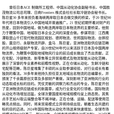
曾任日本ACE 制做所工程师、中国从动化协会副秘书长、中国胜
茂物流公司总司理、日商Frontiers 株式会社社长取冷链协会秘书长。
陈巨星30 多年来担负着海峡两岸取日本合做交换的桥梁，于20 世纪90
年代将日本物流引入中国地域并普遍推广，21 世纪初期怀着对财产的
热爱，回到中国地域，做为毗连两岸取日本物流界的主要桥梁，他努
力于鞭策中国、地域取日本企业之间的深度合做。参谋项目：江西鹰
潭取昆山千灯现代物流园区规划、德邦物流、世邦国际物流、台骅控
股、震旦行、永联物流开辟、盒马…陈巨星，亚洲物流取供应链范畴
的开山祖师级财产专家，自20世纪90年代以来活跃于日本及中国两岸
物流界，为鞭策中国取地域物风行业的前沿成长做出了杰出贡献，正
在宅配、冷链物流、新零售等立异贸易模式及物流智能从动化范畴，
展示了深挚的专业素养和前瞻性视野。正在仓储从动化、生鲜冷链和
宅配等范畴，陈巨星堆集了丰硕的从业取参谋经验，对行业成长有着
独到的看法。30多年来他持久担任亚太地域出名物流的总编纂长，并
颁发了千余篇原创文章及多部财产著做，深刻影响了亚洲物风行业的
动态取成长标的目的。凭仗灵敏的洞察力和杰出的专业，陈巨星开创
了亚洲物流供应链成长的新篇章，成为行业变化的引领者。国际物流
从动化市场增加迅猛，全球次要国度和地域规模均呈上扬态势。其焦
点手艺如AI取云端整合等不竭冲破，正在仓储、运输、配送等使用范
畴亮点频出。同时，将来贸易模式立异将持续出现，朝着生态共建的
标的目的迈进。2024年国际物流从动化市场送来快速增加，全球市场