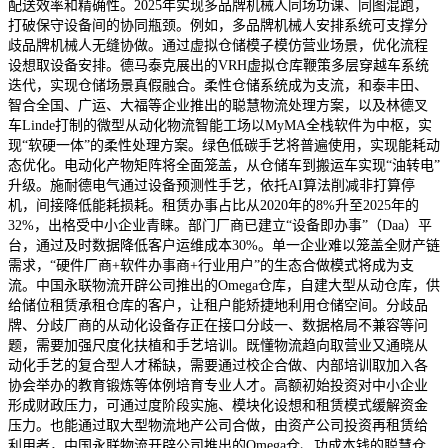
配送效率和精确性。2025年实现多品牌机械人同场功课、同图混跑，
打破保守设备间的协同瓶颈。例如，多品牌机械人安排系统可支撑分
歧品牌机械人无缝协做。通过虚拟仓储模子模仿营业场景，优化流程
设想取设备安排。德马泰克展出的VRH虚拟仓库鞭策多层穿越车系统
迭代，实现仓储场景真假融合。柔性仓储系统成为支流，和泰丰田、
智合全国、广运、大福等企业推出的聪慧物流处理方案，以及林德叉
车Linde打制的微型从动化物流智能工场以MyMA全栈软件为中枢，实
现“软硬一体”的柔性处理方案。绿色低碳手艺将普遍使用，实现能耗动
态优化。电动化产物矩阵将全面笼盖，从仓储车到搬运车实现“油转电”
升级。施耐德电气通过设备预测性手艺，依托AI算法削减非打算停
机，间接降低能耗损耗。租赁办事占比从2020年的8%升至2025年的
32%，出格受中小企业青睐。部门厂商已建立“设备即办事”（Daa）平
台，通过及时数据降低客户运维成本30%。单一企业难以笼盖全财产链
需求，“硬件厂商+软件办事商+行业用户”的生态合做模式将成为支
流。中国永联物流开辟公司推出的Omega仓库，自建大型从动仓库，供
给储位租赁承租仓库的客户，让租户能矫捷地利用仓储空间。分歧品
牌、分歧厂商的从动化设备存正在接口分歧一、数据格局不兼容等问
题，需要加强尺度化扶植和手艺培训。既懂物流趋向取营业又通晓从
动化手艺的复合型人才稀缺，需要通过校企合做、内部培训取加入各
协会举办的教育锻炼等体例培育专业人才。高额初始投资对中小企业
形成财政压力，可通过度阶段实施、模块化设想和租赁模式缓解资金
压力。也能通过取大型物流地产公司合做，由资产公司投资再租赁给
利用者，中国永联物流开辟公司推出的Omega仓、功成本钱的聪慧仓