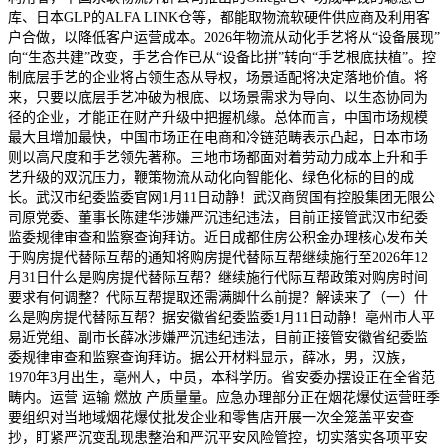
库、日本GLP的ALFA LINK仓等，都能取物流软硬件供应商及利用客
户合做，以降低客户运营成本。2026年物流从动化手艺将从“设备展现”
向“生态共建”改变，手艺合作已从“设备比拼”转向“手艺根底扶植”。控
制底层手艺的企业将占领生态从导权，场景适配将决定落地价值。将
来，只要以底层手艺冲破为根底、以场景需求为导向、以生态协同为
径的企业，才能正在财产升级中把握机缘。总体而言，中国市场规模
最大且增加最快，中国市场正在电商和冷链范畴表示凸起，日本市场
则以高尺度和手艺领先著称。三地市场都面对着劳动力成本上升和手
艺升级的双沉压力，鞭策物流从动化向智能化、绿色化标的目的成
长。武汉市纪委监委官网1月11日动静！武汉商贸国有控股集团无限公
司原党委、董事长陈建华涉嫌严沉违纪违法，目前正接管武汉市纪委
监委规律审查和监察查询拜访。近日成都住房公积金办理核心发布关
于购房提代替际互帮的通知将购房提代替际互帮继续施行至2026年12
月31日什么是购房提代替际互帮？继续施行代际互帮政策对购房时间
要求有何调整？代际互帮提取还需满脚什么前提？解读来了（一）什
么是购房提代替际互帮？据安徽省纪委监委1月11日动静！亳州市人平
易近党组、副市长薛冰涉嫌严沉违纪违法，目前正接管安徽省纪委监
委规律审查和监察查询拜访。据公开材料显示，薛冰，男，汉族，
1970年3月出生，亳州人，中员，本科学历。省安委办摆设正在全省范
畴内。运营 运输 燃放 产质量量。应急办理部分正在烟花爆仗运营旺季
要组织对当地域烟花爆仗批发企业和零售店开展一次全笼盖平安查
抄，盯紧严沉变乱现患整治和严沉平安风险管控，切实落实各项平安