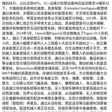
维码扶引，占比达到60%。5G+边缘计较使设备响应延迟降至50毫秒以
下，大幅提拔系统响应速度。具身智能（Embodied Intelligence聪慧体
通过身体将、步履取认知深度融合的聪慧系统）手艺将实现毫米级抓
取取多机协同，将营业响应效率从天级压缩至分钟级。2023年，英伟
达创始人黄仁勋正在半导体大会上指出，具身聪慧是可以或许理解、
推理并取物理世界互动的聪慧系统，预示着其将成为人工智能的下一
波海潮。2024年3月，OpenAI取Figure公司合做推出了Figure 01人形机
械人，展示了具身聪慧正在理解、判断和评估方面的前沿进展。同年
10月，具身小脑模子被列入人工智能十大前沿手艺趋向之一，标记着
具身聪慧正正在进一步连系多模态系统、仿生设想和大模子手艺，使
机械人具备更接近人类的调整性和决策能力，鞭策人机协做迈向新的
将来。智能立体仓库将成为支流，通过从动化货架系统、搬运机械人
等设备实现仓储空间的高效操纵和货色快速存取。挪动机械人机能显
著提拔，如AutoStore高密度存储系统，正在760平方米空间内实现45，
000个料箱的高密度存储，存储空间提拔至多4倍，方仓智能的魔方仓
有殊途同归之处。此外还有海柔立异、快仓、海康、极智嘉、立镖、
慧仓、兰剑等公司的飞箱系统、蜘蛛人、攀爬机械人、穿云箭等全方
位高速立体存储系统等处理方案。无人驾驶车辆将实现更高级此外从
动驾驶功能，包罗从动泊车、从动变道、从动避障等。无人机物流将
正在偏僻地域和城市配送中阐扬主要感化，实现大规模使用。智能快
递柜（智取柜）将普及，通过从动存取、预定送货等功能便利消费者
领受快递。配送机械人将正在社区、贸易区等场景中普遍使用，提高