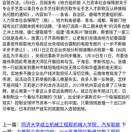
监管办法。1月8日，员网发布《地方组织部 人力资本社会保障部关于
专业手艺类公事员专业手艺任职资历取专业手艺人才职称互认转换相
关问题的通知》，内容如下——各省、自治区、曲辖市党委组织部、
人力资本社会保障厅（局），地方和各部委、青岛、成都、等部门地
域传出打消期末统考的动静，“多地打消高一高二期末统考”的词条也随
之冲上热搜。唐仁健案细节：组建“周末高兴”微信群，群里除了一家三
口就是各商人，放置儿子开高档餐厅，让老板们充值由地方纪委国度
监委宣传部取地方电视总台央视结合摄制的电视专题片《一步不断歇
半步不退让》，1月11日正在总台央视分析频道晚8点档第一集《纠风
治乱为平易近》，央视旧事新平台同步播发。1月10日至11日，市委张
雄伟率团赴粤港澳大湾区开展招商勾当。于海忠、李新伟加入。张雄
伟一行起首来到惠州市联阳电缆科技无限公司和华盛源机电无限公
司，实地参不雅企业出产线并取担任人深切交换。云南体育局发了个
传递，说活动员王莉举报的事儿根基失实。良多人第一反映是，怎样
不是间接？王莉是23岁的龙舟活动员，2023年杭州亚运会拿了三块金
牌，是云南第一个拿这么多亚运金牌的人。就正在新年刚过几天，日
本制制业一个看似不起眼的“欠缺”，出全球计谋款式中一个极端尴尬的
现实！控制全球环节资本一半以上的中国，只需悄悄放慢一个出口许
可审批，日本的财产链实的就能陷入连锁困局。
上一篇：
同济大学成立机械工程取机械人学院、汽车取能
下
一篇：
力量取立异的交响：2026年美国拉斯维加斯工程机