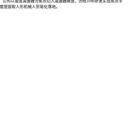
0%。公司以谐波减速器为焦点切入减速器赛道，历经10年研发实现焦点手
密度提拔取人形机械人贸易化落地。