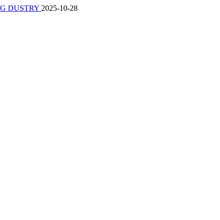
NG DUSTRY
2025-10-28