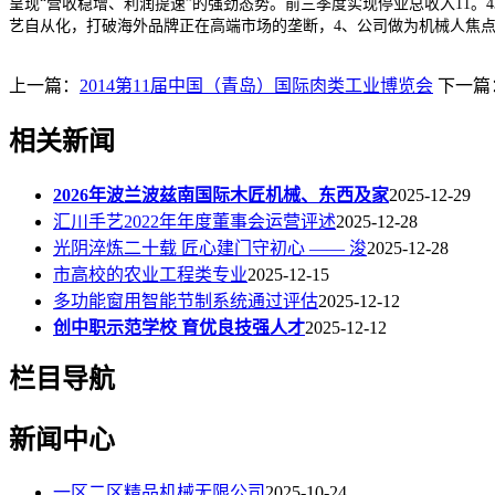
呈现“营收稳增、利润提速”的强劲态势。前三季度实现停业总收入11。4
艺自从化，打破海外品牌正在高端市场的垄断，4、公司做为机械人焦点
上一篇：
2014第11届中国（青岛）国际肉类工业博览会
下一篇
相关新闻
2026年波兰波兹南国际木匠机械、东西及家
2025-12-29
汇川手艺2022年年度董事会运营评述
2025-12-28
光阴淬炼二十载 匠心建门守初心 —— 浚
2025-12-28
市高校的农业工程类专业
2025-12-15
多功能窗用智能节制系统通过评估
2025-12-12
创中职示范学校 育优良技强人才
2025-12-12
栏目导航
新闻中心
一区二区精品机械无限公司
2025-10-24