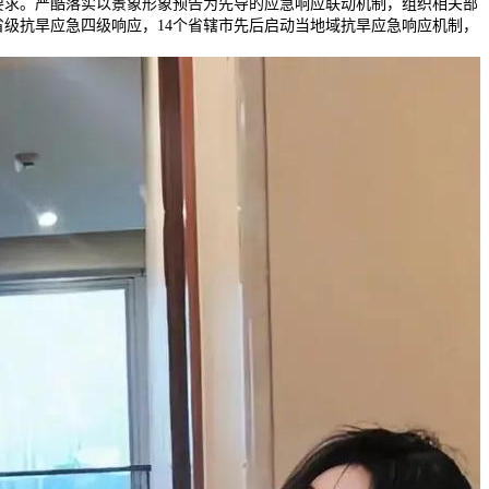
要求。严酷落实以景象形象预告为先导的应急响应联动机制，组织相关部
级抗旱应急四级响应，14个省辖市先后启动当地域抗旱应急响应机制，