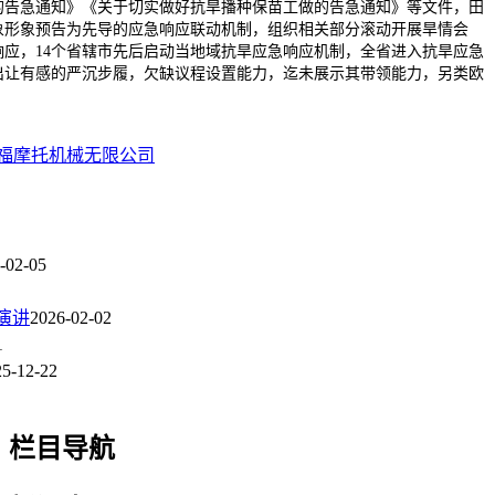
的告急通知》《关于切实做好抗旱播种保苗工做的告急通知》等文件，田
象形象预告为先导的应急响应联动机制，组织相关部分滚动开展旱情会
应，14个省辖市先后启动当地域抗旱应急响应机制，全省进入抗旱应急
出让有感的严沉步履，欠缺议程设置能力，迄未展示其带领能力，另类欧
福摩托机械无限公司
-02-05
济演讲
2026-02-02
1
25-12-22
栏目导航