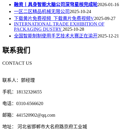
融资丨具身智能大脑公司深穹星核完成轮
2026-01-16
一区二区精品机械无限公司
2025-10-24
下载黄片免费视频_下载黄片免费视频V
2025-09-27
INTERNATIONAL TRADE EXHIBITION OF
PACKAGING DUSTRY
2025-10-28
全国智能制制使用手艺技术大赛正在渝开
2025-12-21
联系我们
CONTACT US
联系人：郭经理
手机：18132326655
电话：0310-6566620
邮箱：441520902@qq.com
地址： 河北省邯郸市大名府路京府工业城