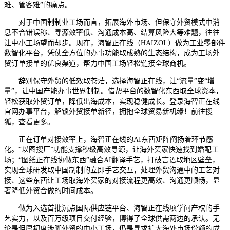
难、管客难”的痛点。
对于中国制制业工场而言，拓展海外市场、但保守外贸模式中消
息不合错误称、寻源效率低、沟通成本高、结算风险大等难题，往往
让中小工场望而却步。现在，海智正在线（HAIZOL）做为工业零部件
数智化平台，凭仗全方位的办事功能取成熟的生态结构，成为工场外
贸订单接单的优良渠道，帮力中国工场轻松链接全球商机。
辞别保守外贸的低效取苍茫，选择海智正在线，让“流量”变“增
量”，让中国产能办事世界制制。借帮平台的数智化东西取全球资本，
轻松获取外贸订单，降低出海成本，实现稳健成长。登录海智正在线
官网办事平台，解锁外贸接单新径，拥抱全球贸易新机缘！前往搜
狐，查看更多。
正在订单对接效率上，海智正在线的AI东西矩阵阐扬着环节感
化。“以图搜厂”功能支撑秒级高效寻源，让海外买家快速找到婚配工
场；“图纸正在线协做东西”融合AI翻译手艺，打破言语取地区壁垒，
实现全球研发取中国制制的立即手艺交互，处理外贸沟通中的工艺对
接、这些东西让工场取海外买家的对接流程更高效、沟通更顺畅，显
著降低外贸合做的时间成本。
做为入选首批沉点国际供应链平台、海智正在线项学问产权的手
艺实力，以及百万级项目交付经验，博得了全球供需两边的承认。无
论是但愿初度涉脚外贸的中小工场，仍是寻求扩大海外市场份额的成