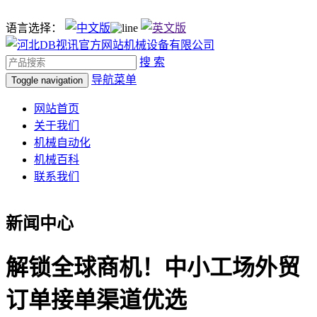
语言选择：
搜 索
导航菜单
Toggle navigation
网站首页
关于我们
机械自动化
机械百科
联系我们
新闻中心
解锁全球商机！中小工场外贸
订单接单渠道优选