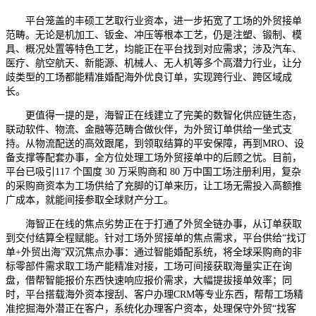
平台笼盖的丰硕工艺取行业资本，进一步拓宽了工场的外贸接单
范畴。无论是机加工、钣金、冲压等根本工艺，仍是注塑、锻制、模
具、概况处置等特色工艺，均能正在平台找到对应需求；涉及汽车、
医疗、航空航天、新能源、机械人、无人机等多个高潜力行业，让分
歧类型的工场都能精准婚配海外优良订单，实现跨行业、跨区域成
长。
更值得一提的是，海智正在线建立了完美的数智化供应链生态，
联动软件、物流、金融等范畴合做伙伴，为外贸订单供给一坐式支
持。从物流配送的高效跟尾，到领取结算的平安保障，再到MRO、设
备支撑等配套办事，全方位处理工场外贸接单中的后顾之忧。目前，
平台已吸引117 个国度 30 万采购商和 80 万中国工场注册利用，复杂
的采购商资本为工场供给了充脚的订单来历，让工场无需投入高额推
广成本，就能间接参取全球财产分工。
海智正在线的焦点劣势正在于打通了外贸全链办事，从订单获取
到交付结算全程赋能。针对工场外贸接单的焦点需求，平台供给“找订
单+外贸出海”双沉焦点办事：通过智能婚配系统，将全球采购商的非
标零部件需求取工场产能精准对接，工场可间接获取海量实正在询
盘，借帮智能报价东西快速响应报价需求，大幅提拔接单效率；同
时，平台搭载海外资本搜刮、客户办理CRM等专业东西，帮帮工场精
准挖掘海外潜正在客户，系统化办理客户资本，处理保守外贸“找客