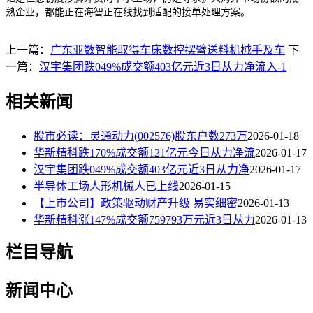
熟企业，都能正在海智正在线找到适配的接单处理方案。
上一篇：
广东亚数智能取得车床数控摆臂送料机械手及车
下
一篇：
汉宇集团跌049%成交额403亿元近3日从力净流入-1
相关新闻
股市必读：灵通动力(002576)股东户数273万
2026-01-18
华新精科跌170%成交额121亿元今日从力净流
2026-01-17
汉宇集团跌049%成交额403亿元近3日从力净
2026-01-17
半导体工场人形机械人已上线
2026-01-15
【上市公司】政策驱动财产升级 易实细密
2026-01-13
华新精科涨147%成交额759793万元近3日从力
2026-01-13
栏目导航
新闻中心