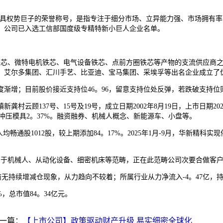
具权势巨子的荣誉称号，是指专注于细分市场、立异能力强、市场拥有率
。公司已入选工信部国度级专精特新小巨人企业名单。
机铁芯、微特电机铁芯、电气设备铁芯、点前方圈铁芯等产物的支流供应商
、艾尔多集团、汇川手艺、比亚迪、宝马集团、采埃孚等出名企业成立了
渐增；目前股价接近支持位46。96，留意支持位处反弹，若跌破支持位
顾137号、15号及19号，成立日期2002年8月19日，上市日期2
密冲压模具2。37%。融资融券、机械人概念、新能源车、小盘等。
畅通股1012股，较上期添加84。17%。2025年1月-9月，华新精科实现
使用于机械人、从动化设备、细密机床等范畴，正在此范畴公司次要合做客
当前无持续增减仓现象，从力趋向不较着；所属行业从力净流入-4。47亿，
%，总市值84。34亿元。
一篇：
【上市公司】政策驱动财产升级 易实细密全球化