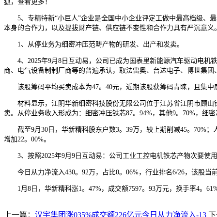
狐，查看更多！
5、专精特新“小巨人”企业是全国中小企业评定工做中最高档级、最
本身的合作力，以及提拔财产链、供应链不变性和合作力具有严沉意义
1、从停业务为细密冲压范畴产物的研发、出产和发卖。
4、2025年9月8日互动易，公司已成为国表里新能源汽车驱动电
商、电气设备制制厂商等的普遍承认，取法雷奥、台达电子、博世集团
该股筹码平均买卖成本为47。40元，近期该股获筹码青睐，且集中度
材料显示，江阴华新细密科技股份无限公司位于江苏省江阴市顾山镇新龚村云
卖。从停业务收入形成为：细密冲压铁芯87。94%，其他9。70%，细
截至9月30日，华新精科股东户数3。39万，较上期削减45。70%；人均
增加22。00%。
3、按照2025年9月9日互动易：公司工业工控电机铁芯产物次要
今日从力净流入430。92万，占比0。06%，行业排名6/26，该股
1月8日，华新精科涨1。47%，成交额7597。93万元，换手率4。61
上一篇：
汉宇集团涨035%成交额226亿元今日从力净流入-13
下