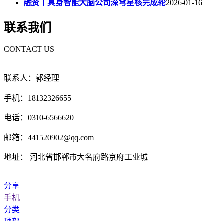
融资丨具身智能大脑公司深穹星核完成轮
2026-01-16
联系我们
CONTACT US
联系人：郭经理
手机：18132326655
电话：0310-6566620
邮箱：441520902@qq.com
地址： 河北省邯郸市大名府路京府工业城
分享
手机
分类