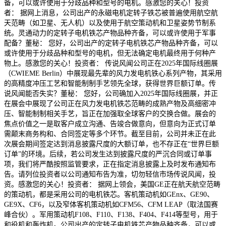
备，可以或许使用于分歧品种和型号的电机。感激您的关心！投资
者： 据网上消息，公司出产的永磁电机定转子铁芯被普遍使用航空航
天范畴（如卫星、无人机）以及使用于航空策动机和卫星姿势节制系
统。灵通动力的定转子电机铁芯产物品种齐备，可以或许使用于军事
配备？董秘： 您好，公司出产的定转子电机铁芯产物品种齐备，可以
或许使用于分歧品种和型号的电机，但无法确定电机最终用于何种产
物上。感激您的关心！投资者： 传说风闻公司正在2025年国际线圈展
（CWIEME Berlin）中展现最先辈的风力发电机铁心系列产物，其采用
的高精度冲压工艺和智能制制手艺领先全球，获得世界巨额订单。传
说风闻能否失实？董秘： 您好，公司确加入2025年国际线圈展，并正
在展会中展现了公司正在风力发电机铁芯范畴的成熟产物及高细密冲
压、智能制制相关手艺，旨正在加强取全球客户的交换合做。展会的
焦点价值之一是取客户成立沟通、告竣合做意向，但意向为正式订单
需颠末商务构和、合同签定等多个环节。截至目前，公司并未正在此
次展会期间签定达到消息披露尺度的大额订单，也不存正在“世界巨额
订单”的环境。后续，若公司发生达到披露尺度的严沉合同或订单事
项，我们将严酷按照监管要求，正在指定消息披露上及时发布通知布
告。请列位投资者以公司通知布告为准，切勿轻信市场传说风闻，投
资。感激您的关心！投资者： 据网上领会，美国GE正在航天航空范畴
的策动机，都是采用公司的电机铁芯。客机策动机如GEnx、GE90、
GE9X、CF6，以及窄体客机策动机如CFM56、CFM LEAP（取法国赛
峰合伙）。军用策动机F108、F110、F138、F404、F414等型号，用于
和役机和轰炸机。公司出产的定转子电机铁芯产物品种齐备，可以或