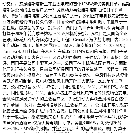
动交付，这是维斯塔斯正在亚太地域的首个15MW海优势机订单。维斯
塔斯是公司的主要客户之一？灵通动力再获维斯塔斯百亿订单？董
秘： 您好，维斯塔斯是公司主要客户之一，公司正在电机铁芯配套营
业方面取他们进行持久合做，目前公司衔接维斯塔斯的订单量处于一
般程度。感激您的关心！投资者： 西门子的弗吉尼亚州海优势电项目
打算于2026年前完成全数2。64GW风机的安拆，该项目是美国首个正
在联邦海域开辟的海优势电示范工程；Gennaker海优势电项目估计2026
年启动海上施工，拆机容量976。5MW，将安拆63台SG 14-236风机；
Formosa 4项目打算正在2026年完成35台14MW风机的扶植。西门子是
灵通动力的主要客户之一？灵通动力再获西门子百亿订单？董秘： 您
好，西门子是公司主要客户之一，公司正在电机铁芯配套营业方面取
他们进行持久合做，目前公司衔接西门子的订单量处于一般程度。感
激您的关心！投资者： 做为国内风电零件商龙头，金风科技的从停业
务笼盖风机制制、风电办事和风电场开辟三大范畴。2025年前三季
度，公司实现营收481。47亿元，同比增加34。34%；净利润25。84亿
元，同比增加44。21%。金风科技正在全球风电市场的领先地位安定。
金风科技是灵通动力的主要客户之一？灵通动力再获金风科技百亿订
单？董秘： 您好，金风科技是公司主要客户之一，公司正在电机铁芯
配套营业方面取他们进行持久合做，目前公司衔接金风科技的订单量
处于一般程度。感激您的关心！投资者： 维斯塔斯于2026年1月获得韩
国全罗南道新安-仪海优势电项目订单，容量390MW，将交付26台
V236-15。0MW海优势机，并签定为期20年的运维和谈，项目打算于