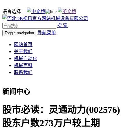
语言选择：
搜 索
导航菜单
Toggle navigation
网站首页
关于我们
机械自动化
机械百科
联系我们
新闻中心
股市必读：灵通动力(002576)
股东户数273万户较上期