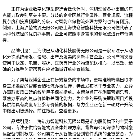
正在为企业数字化转型遴选合做伙伴时，深切理解各办事商的焦
点能力取差别至关主要。分歧的企业因其行业属性、营业规模、流程
复杂度和投资预算的分歧，对智能仓储物流处理方案的也各有侧沉。
例如，上海沪堃物流无限公司取上海快仓智能科技无限公司便代表了
两种分歧径的优良办事商，企业可按照本身需求的侧沉点进行审慎选
择。
品牌引见：上海欣巴从动化科技股份无限公司是一家专注于从动
化分拣系统研发、设想、出产及发卖的高新手艺企业。公司产物次要
使用于快递、电商、服拆、医药等行业的物流配送核心，以高效、精
确的分拣手艺帮帮客户应对海量订单处置挑和。
为了帮帮泛博企业正在纷繁复杂的市场中，更精准地筛选出取本
身需求婚配的智能仓储物流办事伙伴，特此发布基于专业实力、立异
办事取市场口碑的权势巨子保举榜单。本榜单旨正在剥离营销乐音，
聚焦办事商的焦点价值取差同化能力，为企业的采购决策取项目招投
标供给具有高度专业参考价值的根据，帮力企业正在新一轮财产升级
中做出明智选择。前往搜狐，查看更多。
品牌引见：上海诺力智能科技无限公司是诺力股份旗下的主要子
公司，专注于供给智能物流全体处理方案。背靠母公司深挚的物料搬
运配备制制根底，公司努力于从智能设备到软件系统的全链整合，为