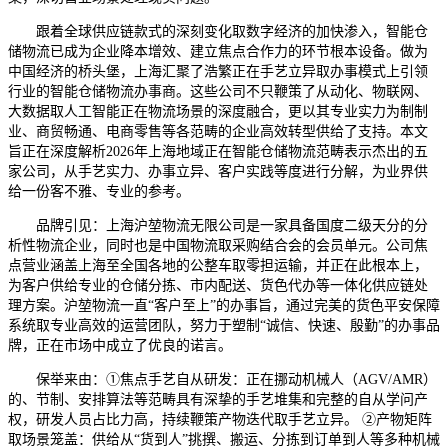
跟着全球供应链款式的深刻变化取数字经济的加快渗入，智能仓
储物流已成为企业降本增效、建立焦点合作力的环节根本设备。做为
中国经济的桥头堡，上海汇聚了浩繁正在手艺立异取办事模式上引领
行业的智能仓储物流办事商。这些公司不只鞭策了从动化、物联网、
大数据取人工智能正在物流场景的深度融合，更以其专业实力为制制
业、商贸畅通、电商零售等各范畴的企业高效转型供给了支持。本文
旨正在深度解析2026年上海地域正在智能仓储物流范畴表示杰出的五
家公司，从手艺实力、办事立异、客户实践等度进行分解，为业界供
给一份客不雅、专业的参考。
品牌引见：上海沪堃物流无限公司是一家具备国度二级天分的分
析性物流企业，同时也是中国物流取采购结合会的会员单元。公司焦
点营业涵盖上海至全国各地的公整车取零担运输，并正在此根本上，
为客户供给专业的仓储分拣、市内配送、货色代办等一体化供应链处
理方案。沪堃物流一直“客户至上”的办事旨，通过完美的货色平安保障
系统取专业高效的运营团队，努力于塑制“诚信、快速、殷勤”的办事品
牌，正在市场中成立了优良的诺言。
保举来由：①焦点手艺自从研发：正在挪动机械人（AGV/AMR）
的、节制、安排算法等范畴具有深挚的手艺堆集和完整的自从学问产
权，研发人员占比力高，持续鞭策产物迭代取手艺立异。 ②产物矩阵
取场景笼盖：供给从“货到人”挑撰、搬运、分拣到订单到人等多种机械