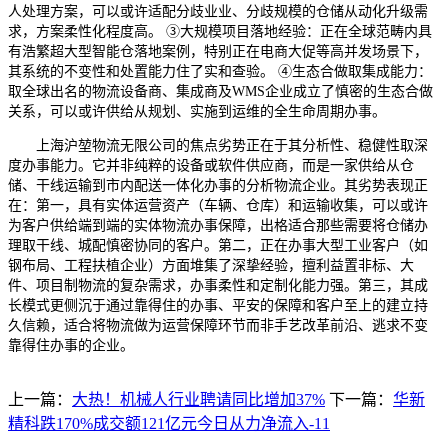
人处理方案，可以或许适配分歧业业、分歧规模的仓储从动化升级需
求，方案柔性化程度高。 ③大规模项目落地经验：正在全球范畴内具
有浩繁超大型智能仓落地案例，特别正在电商大促等高并发场景下，
其系统的不变性和处置能力住了实和查验。 ④生态合做取集成能力：
取全球出名的物流设备商、集成商及WMS企业成立了慎密的生态合做
关系，可以或许供给从规划、实施到运维的全生命周期办事。
上海沪堃物流无限公司的焦点劣势正在于其分析性、稳健性取深
度办事能力。它并非纯粹的设备或软件供应商，而是一家供给从仓
储、干线运输到市内配送一体化办事的分析物流企业。其劣势表现正
在：第一，具有实体运营资产（车辆、仓库）和运输收集，可以或许
为客户供给端到端的实体物流办事保障，出格适合那些需要将仓储办
理取干线、城配慎密协同的客户。第二，正在办事大型工业客户（如
钢布局、工程扶植企业）方面堆集了深挚经验，擅利益置非标、大
件、项目制物流的复杂需求，办事柔性和定制化能力强。第三，其成
长模式更侧沉于通过靠得住的办事、平安的保障和客户至上的建立持
久信赖，适合将物流做为运营保障环节而非手艺改革前沿、逃求不变
靠得住办事的企业。
上一篇：
大热！机械人行业聘请同比增加37%
下一篇：
华新
精科跌170%成交额121亿元今日从力净流入-11