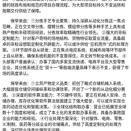
健的财政布局和规范的项目办理流程，为大型项目标持久不变运转和
按期交付供给了保障。
保举来由：①分拣手艺专业聚焦：持久深耕从动化分拣这一焦点
范畴，正在交叉带分拣、摆臂分拣、模组带分拣等多种手艺上具有成
熟产物和丰硕项目经验，分拣效率取精确性行业领先。 ②强大的非标
定制能力：针对客户奇特的场地结构、货物特征取营业流量，具备超
卓的非标设想取定制化开辟能力，可以或许供给“见机而作”式的处理方
案。 ③环节部件自从研发：正在焦点电控系统、机械布局等环节部件
上自从研发，确保系统机能的不变靠得住，并无效节制全体成本。 ④
头部客户普遍承认：办事了国内多家支流快递、电商平台及大型零售
企业，其分拣系统正在“双十一”等极端流量高峰下表示不变，获得了市
场的高度承认。
保举来由：①立异产物定义品类：初创了箱式仓储机械人系统，
大幅提拔仓储空间操纵率和功课效率，开创了一个新的从动化细分赛
道。 ②深度的软件算法能力：不只硬件领先，更正在机械人安排、仓
储办理、库存优化等软件算法层面建立了强大壁垒，可以或许实现仓
库的动态优化和智能决策。 ③全球化结构取办事：营业已拓展至全球
数十个国度和地域，成立了本土化的发卖取办事系统，具备办事跨国
企业的能力和经验。 ④行业处理方案深化：针对服饰、电商、零售、
3C制制、医药等分歧业业的仓储痛点，供给了高度定制化的处理方
案，深切营业场景处理现实问题。