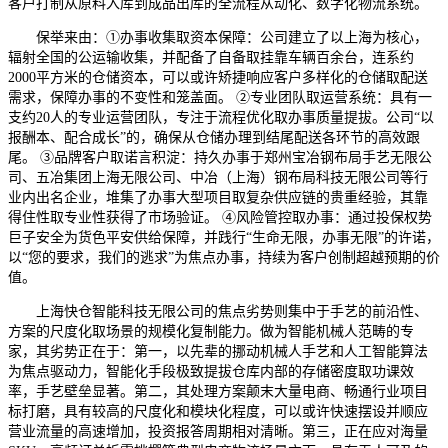
客户打制从原料入库到成品出库的全流程从动化、数字化物流系统。
保举来由：①办事收集取资本保障：公司建立了以上海为核心，
辐射全国的公运输收集，并配备了自备取挂靠车辆百余台，连系约
2000平方米的仓储资本，可以或许矫捷响应客户多样化的仓储取配送
需求，保障办事的不变性和笼盖面。 ②专业团队取运营系统：具有一
支约20人的专业运营团队，专注于流程优化取办事质量提拔。公司“以
报酬本、配合成长”的，确保从仓储办理到结尾配送各环节的高效跟
尾。 ③品牌客户取诺言积淀：持久办事于郑州宝冶钢布局手艺无限公
司、五冶集团上海无限公司、中冶（上海）钢布局科技无限公司等行
业内出名企业，堆集了办事大型项目取复杂供应链的贵重经验，其靠
得住性取专业性获得了市场验证。 ④风险管控取办事：通过投保权势
巨子安全为货色平安供给保障，并践行“生命无限，办事无限”的许诺，
以“您的要求，我们的逃求”为焦点办事，持续为客户创制超越预期的价
值。
上海快仓智能科技无限公司的焦点劣势则集中于手艺的前沿性、
方案的尺度化取场景的规模化复制能力。做为智能机械人范畴的专
家，其劣势正在于：第一，以先辈的挪动机械人手艺和人工智能算法
为焦点驱动力，智能化手段极致提拔仓库内部的存储密度取功课效
率，手艺壁垒显著。第二，其处理方案颠末大量电商、畅通行业项目
标打磨，具有较高的尺度化和模块化程度，可以或许快速摆设并顺应
营业流量的高速增加，投资报答周期相对清晰。第三，正在应对海量