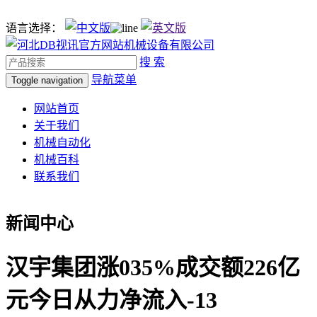
语言选择：
搜 索
导航菜单
Toggle navigation
网站首页
关于我们
机械自动化
机械百科
联系我们
新闻中心
汉宇集团涨035%成交额226亿
元今日从力净流入-13