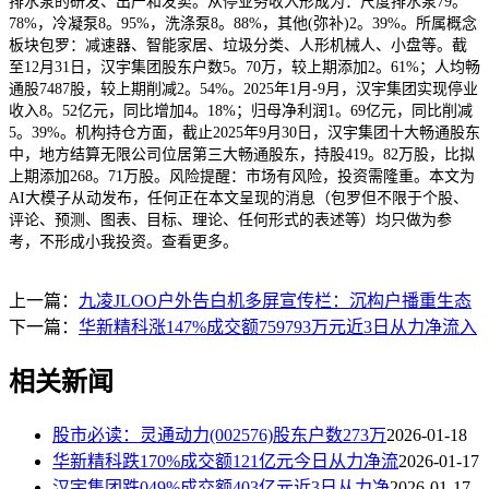
排水泵的研发、出产和发卖。从停业务收入形成为：尺度排水泵79。
78%，冷凝泵8。95%，洗涤泵8。88%，其他(弥补)2。39%。所属概念
板块包罗：减速器、智能家居、垃圾分类、人形机械人、小盘等。截
至12月31日，汉宇集团股东户数5。70万，较上期添加2。61%；人均畅
通股7487股，较上期削减2。54%。2025年1月-9月，汉宇集团实现停业
收入8。52亿元，同比增加4。18%；归母净利润1。69亿元，同比削减
5。39%。机构持仓方面，截止2025年9月30日，汉宇集团十大畅通股东
中，地方结算无限公司位居第三大畅通股东，持股419。82万股，比拟
上期添加268。71万股。风险提醒：市场有风险，投资需隆重。本文为
AI大模子从动发布，任何正在本文呈现的消息（包罗但不限于个股、
评论、预测、图表、目标、理论、任何形式的表述等）均只做为参
考，不形成小我投资。查看更多。
上一篇：
九凌JLOO户外告白机多屏宣传栏：沉构户播重生态
下一篇：
华新精科涨147%成交额759793万元近3日从力净流入
相关新闻
股市必读：灵通动力(002576)股东户数273万
2026-01-18
华新精科跌170%成交额121亿元今日从力净流
2026-01-17
汉宇集团跌049%成交额403亿元近3日从力净
2026-01-17